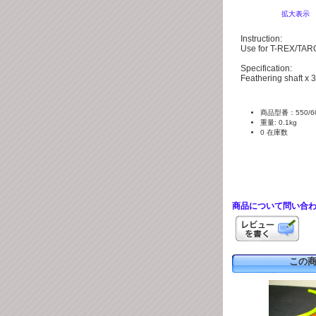
拡大表示
Instruction:
Use for T-REX/TAR
Specification:
Feathering shaft x
商品型番：550/600 F
重量: 0.1kg
0 在庫数
商品について問い合
この