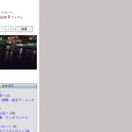
グカート:
0
商品数
アイテム
カテゴリ
)
->
(1)
・調整・組立て・メンテ
)
ル品！
(28)
機・ワンオフパーツ
ンセット
(4)
イクロドローン Kit-