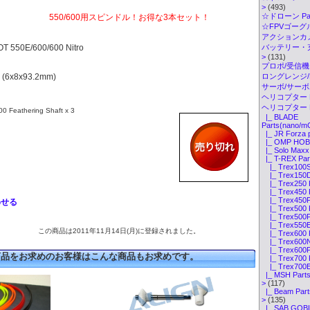
>
(493)
☆ドローン Par
550/600用スピンドル！お得な3本セット！
☆FPVゴーグル・
アクションカメ
OT 550E/600/600 Nitro
バッテリー・
>
(131)
プロポ/受信機
 3 (6x8x93.2mm)
ロングレンジ/ELR
サーボ/サー
ヘリコプター K
ヘリコプター P
eathering Shaft x 3
|_ BLADE
Parts(nano/m
|_ JR Forza 
|_ OMP HOBB
|_ Solo Maxx 
|_ T-REX Par
|_ Trex100S
|_ Trex150D
|_ Trex250 
|_ Trex450 
|_ Trex450Pr
わせる
|_ Trex500 
|_ Trex500Pr
|_ Trex550E
この商品は2011年11月14日(月)に登録されました。
|_ Trex600 
|_ Trex600Ni
|_ Trex600Pr
商品をお求めのお客様はこんな商品もお求めです。
|_ Trex700 
|_ Trex700E
|_ MSH Parts(
>
(117)
|_ Beam Part
>
(135)
|_ SAB GOBL