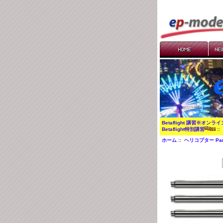
Betaflight 講習※オンラ
Betaflight特別講習
:
ホーム
::
ヘリコプター Par