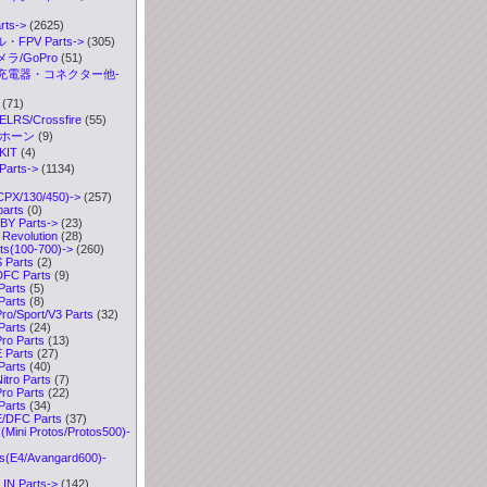
ts->
(2625)
FPV Parts->
(305)
ラ/GoPro
(51)
充電器・コネクター他-
(71)
S/Crossfire
(55)
ボホーン
(9)
IT
(4)
arts
->
(1134)
CPX/130/450)->
(257)
parts
(0)
Y Parts->
(23)
Revolution
(28)
ts(100-700)
->
(260)
 Parts
(2)
FC Parts
(9)
Parts
(5)
Parts
(8)
o/Sport/V3 Parts
(32)
Parts
(24)
o Parts
(13)
 Parts
(27)
Parts
(40)
tro Parts
(7)
o Parts
(22)
Parts
(34)
/DFC Parts
(37)
Mini Protos/Protos500)-
s(E4/Avangard600)-
IN Parts->
(142)