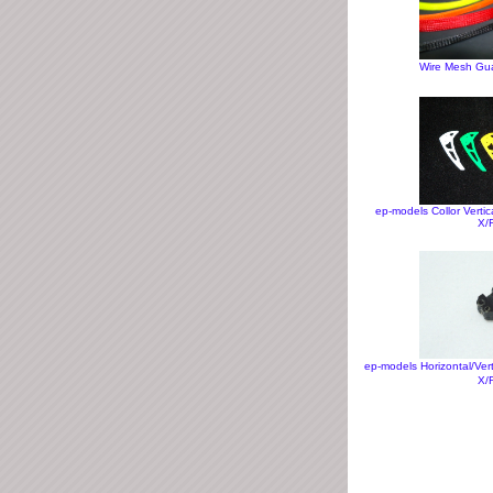
Wire Mesh G
ep-models Collor Verti
X/
ep-models Horizontal/V
X/