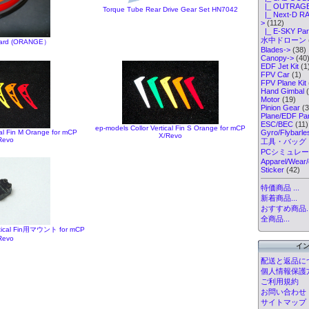
|_ OUTRAGE 
Torque Tube Rear Drive Gear Set HN7042
|_ Next-D RA
>
(112)
|_ E-SKY Par
水中ドローン
uard (ORANGE）
Blades->
(38)
Canopy->
(40
EDF Jet Kit
(1
FPV Car
(1)
FPV Plane Kit
Hand Gimbal
(
Motor
(19)
Pinion Gear
(3
Plane/EDF Par
ESC/BEC
(11)
ep-models Collor Vertical Fin S Orange for mCP
cal Fin M Orange for mCP
Gyro/Flybarl
X/Revo
Revo
工具・バッグ
PCシミュレ
Apparel/Wear/
Sticker
(42)
特価商品 ...
新着商品...
おすすめ商品..
全商品...
ertical Fin用マウント for mCP
Revo
イ
配送と返品に
個人情報保護
ご利用規約
お問い合わせ
サイトマップ