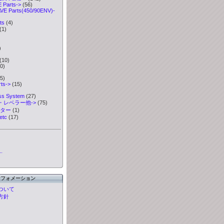
Parts->
(56)
VE Parts(450/90ENV)-
ts
(4)
(1)
)
)
(10)
0)
5)
ts->
(15)
ess System
(27)
・レベラー他->
(75)
ーター
(1)
etc
(17)
.
ンフォメーション
ついて
方針