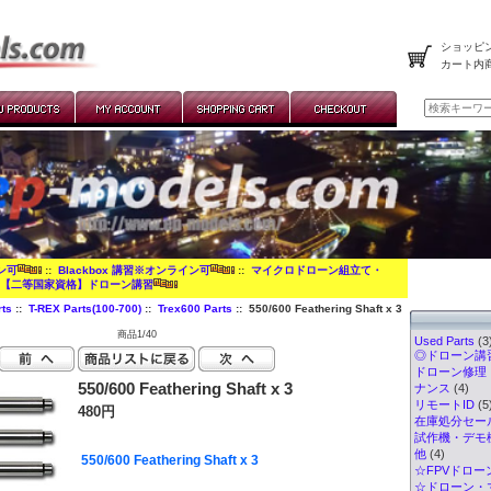
ショッピン
カート内
イン可
::
Blackbox 講習※オンライン可
::
マイクロドローン組立て・
:
【二等国家資格】ドローン講習
ts
::
T-REX Parts(100-700)
::
Trex600 Parts
:: 550/600 Feathering Shaft x 3
商品1/40
Used Parts
(3
◎ドローン講習
ドローン修理
550/600 Feathering Shaft x 3
ナンス
(4)
リモートID
(5
480円
在庫処分セー
試作機・デモ
他
(4)
550/600 Feathering Shaft x 3
☆FPVドロー
☆ドローン・マ