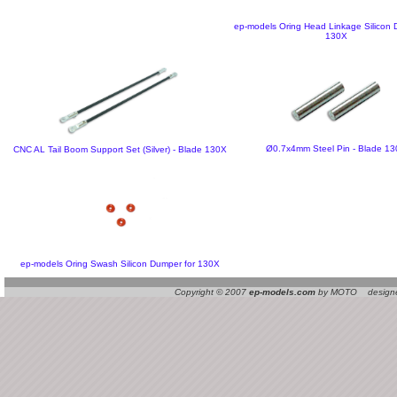
ep-models Oring Head Linkage Silicon 
130X
Ø0.7x4mm Steel Pin - Blade 1
CNC AL Tail Boom Support Set (Silver) - Blade 130X
ep-models Oring Swash Silicon Dumper for 130X
Copyright © 2007
ep-models.com
by MOTO designed