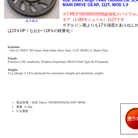
KDE Direct Align T-Rex 700/600/550 SL
MAIN DRIVE GEAR, 112T, MOD 1.0
※T-REX700/600/550用超強化スパイラ
ギア（1.0Mモジュール）112Tです
拡大表示
※デルリン製よりも17％強度がありねじ
は23％UP！なおかつ18％の軽量化！
Includes:
- One (1) TREX 700 Series Slant Main Drive Gear, 112T, MOD1.0, Heavy-Duty
Finish:
Precision CNC-machined, Nylatron Proprietary MoS2-Filled Type 66 Polyamide
Weight:
55 g (design is FEA optimized for maximum strength and minimum weight)
商品型番：KDE Direct 700/600/550SLANT MAIN
重量: 0.4kg
0 在庫数