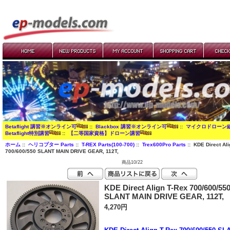
Betaflight 講習※オンライン可
::
Blackbox 講習※オンライン可
::
マイクロドローン
Betaflight特別講習
::
【二等国家資格】ドローン講習
ホーム
::
ヘリコプター Parts
::
T-REX Parts(100-700)
::
Trex600Pro Parts
:: KDE Direct Ali
700/600/550 SLANT MAIN DRIVE GEAR, 112T,
商品10/22
KDE Direct Align T-Rex 700/600/55
SLANT MAIN DRIVE GEAR, 112T,
4,270円