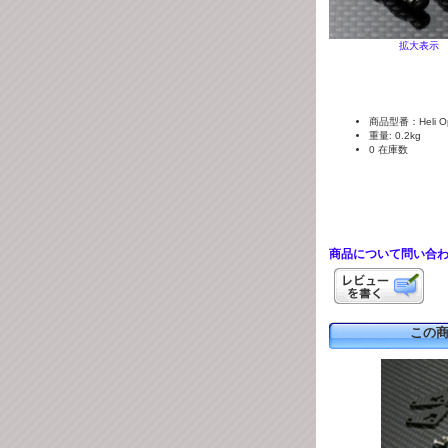
拡大表示
商品型番：Heli Opt
重量: 0.2kg
0 在庫数
商品について問い合
この