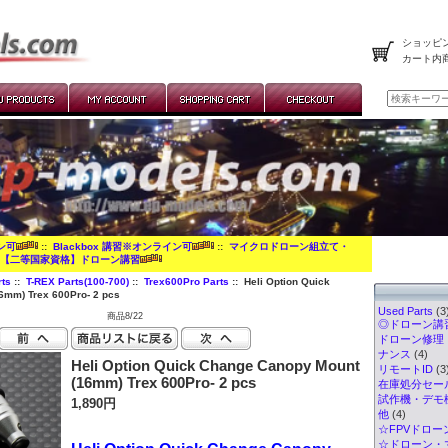
ショッピン
カート内
イン可
::
Blackbox 講習※オンライン可
::
マイクロドローン組立て・
:
【二等国家資格】ドローン講習
ts
::
T-REX Parts(100-700)
::
Trex600Pro Parts
:: Heli Option Quick
6mm) Trex 600Pro- 2 pcs
Used Parts
(3
商品8/22
◎ドローン講習
ドローン修理
ナンス
(4)
Heli Option Quick Change Canopy Mount
リモートID
(3
(16mm) Trex 600Pro- 2 pcs
在庫処分セー
試作機・デモ
1,890円
他
(4)
☆FPVドロー
☆ドローン・マ