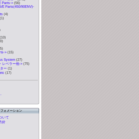
Parts->
(56)
VE Parts(450/90ENV)-
ts
(4)
(1)
)
)
(10)
0)
5)
ts->
(15)
ess System
(27)
・レベラー他->
(75)
ーター
(1)
etc
(17)
.
ンフォメーション
ついて
方針