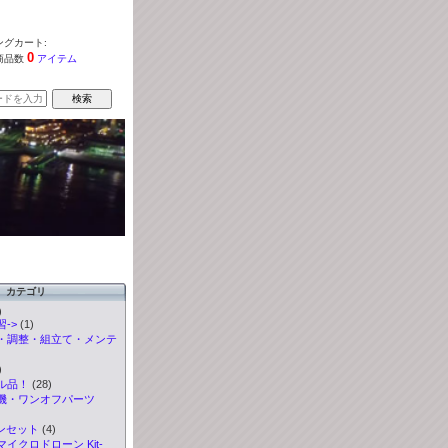
グカート:
0
商品数
アイテム
カテゴリ
)
->
(1)
・調整・組立て・メンテ
)
ル品！
(28)
機・ワンオフパーツ
ンセット
(4)
イクロドローン Kit-