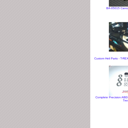
BA-05015 Canop
Custom Heli Parts - T-
Complete Precision ABEC
Tre