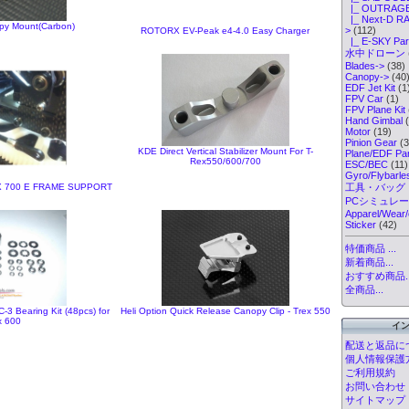
|_ OUTRAGE 
|_ Next-D RA
y Mount(Carbon)
>
(112)
ROTORX EV-Peak e4-4.0 Easy Charger
|_ E-SKY Par
水中ドローン
Blades->
(38)
Canopy->
(40
EDF Jet Kit
(1
FPV Car
(1)
FPV Plane Kit
Hand Gimbal
(
Motor
(19)
Pinion Gear
(3
KDE Direct Vertical Stabilizer Mount For T-
Plane/EDF Par
Rex550/600/700
ESC/BEC
(11)
Gyro/Flybarl
REX 700 E FRAME SUPPORT
工具・バッグ
PCシミュレ
Apparel/Wear/
Sticker
(42)
特価商品 ...
新着商品...
おすすめ商品..
全商品...
-3 Bearing Kit (48pcs) for
Heli Option Quick Release Canopy Clip - Trex 550
x 600
イ
配送と返品に
個人情報保護
ご利用規約
お問い合わせ
サイトマップ