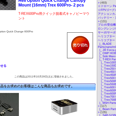
Heli Option Quick Change Canopy
>
(493)
Mount (16mm) Trex 600Pro- 2 pcs
☆ドローン Par
☆FPVゴーグル・
T-REX600Pro用クイック脱着式キャノピーマウ
アクションカメ
バッテリー・
ント
>
(131)
プロポ/受信機
ロングレンジ/ELR
ion Quick Change 600Pro
サーボ/サー
ヘリコプター K
ヘリコプター P
|_ BLADE
Parts(nano/m
|_ JR Forza 
|_ OMP HOBB
|_ Solo Maxx 
|_ T-REX Par
|_ Trex100S
わせる
|_ Trex150D
|_ Trex250 
|_ Trex450 
|_ Trex450Pr
この商品は2011年10月29日(土)に登録されました。
|_ Trex500 
|_ Trex500Pr
|_ Trex550E
商品をお求めのお客様はこんな商品もお求めです。
|_ Trex600 
|_ Trex600Ni
|_ Trex600Pr
|_ Trex700 
|_ Trex700E
|_ MSH Parts(
>
(117)
|_ Beam Part
>
(135)
|_ SAB GOBL