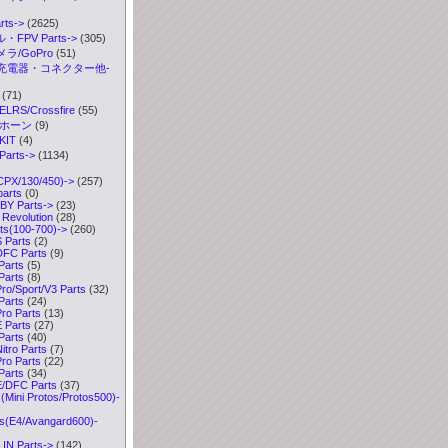
ts->
(2625)
FPV Parts->
(305)
ラ/GoPro
(51)
充電器・コネクター他-
(71)
S/Crossfire
(55)
ボホーン
(9)
IT
(4)
arts
->
(1134)
CPX/130/450)->
(257)
parts
(0)
Y Parts->
(23)
Revolution
(28)
ts(100-700)
->
(260)
 Parts
(2)
FC Parts
(9)
Parts
(5)
Parts
(8)
o/Sport/V3 Parts
(32)
Parts
(24)
o Parts
(13)
 Parts
(27)
Parts
(40)
tro Parts
(7)
o Parts
(22)
Parts
(34)
/DFC Parts
(37)
Mini Protos/Protos500)-
s(E4/Avangard600)-
IN Parts->
(142)