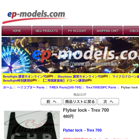
Betaflight 講習※オンライン可
::
Blackbox 講習※オンライン可
::
マイクロドローン
Betaflight特別講習
::
【二等国家資格】ドローン講習
ホーム
::
ヘリコプター Parts
::
T-REX Parts(100-700)
::
Trex700E/DFC Parts
:: Flybar lock 
商品11/37
Flybar lock - Trex 700
480円
Flybar lock - Trex 700