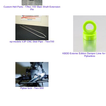
Custom Heli Parts - T-Rex 700 Main Shaft Extension
Pin
ep-models VJP CNC Skid Pipe - Trex700
KBDD Exteme Edition Damper Lime for 
Flybarless
Flybar lock - Trex 600