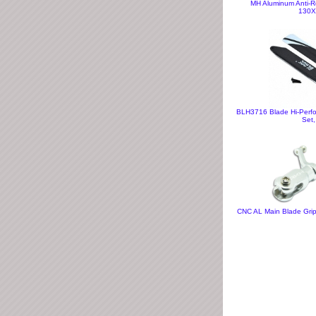
MH Aluminum Anti-Ro
130X
BLH3716 Blade Hi-Perfo
Set,
CNC AL Main Blade Grip 