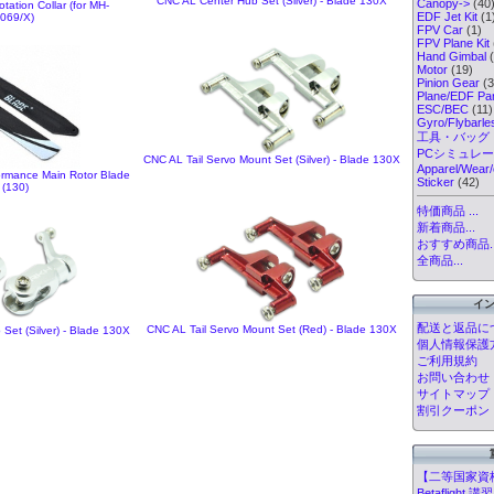
CNC AL Center Hub Set (Silver) - Blade 130X
Canopy->
(40
tation Collar (for MH-
EDF Jet Kit
(1
069/X)
FPV Car
(1)
FPV Plane Kit
Hand Gimbal
(
Motor
(19)
Pinion Gear
(3
Plane/EDF Par
ESC/BEC
(11)
Gyro/Flybarl
工具・バッグ
PCシミュレ
CNC AL Tail Servo Mount Set (Silver) - Blade 130X
Apparel/Wear/
rmance Main Rotor Blade
Sticker
(42)
 (130)
特価商品 ...
新着商品...
おすすめ商品..
全商品...
イ
配送と返品に
CNC AL Tail Servo Mount Set (Red) - Blade 130X
Set (Silver) - Blade 130X
個人情報保護
ご利用規約
お問い合わせ
サイトマップ
割引クーポン
【二等国家資
Betafligh