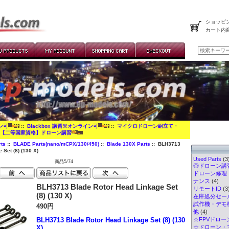
ショッピン
カート内
イン可
::
Blackbox 講習※オンライン可
::
マイクロドローン組立て・
:
【二等国家資格】ドローン講習
ts
::
BLADE Parts(nano/mCPX/130/450)
::
Blade 130X Parts
:: BLH3713
 Set (8) (130 X)
Used Parts
(3
商品5/74
◎ドローン講習
ドローン修理
ナンス
(4)
BLH3713 Blade Rotor Head Linkage Set
リモートID
(3
(8) (130 X)
在庫処分セー
試作機・デモ
490円
他
(4)
BLH3713 Blade Rotor Head Linkage Set (8) (130
☆FPVドロー
X)
☆ドローン・マ