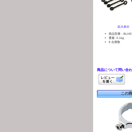
拡大表示
商品型番：BLH37
重量: 0.1kg
8 在庫数
商品について問い合
この