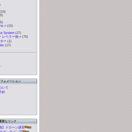
)
)
(10)
0)
5)
ts->
(15)
ess System
(27)
・レベラー他->
(75)
ーター
(1)
etc
(17)
.
ンフォメーション
ついて
方針
重要なリンク
格】ドローン講習
t 講習※オンライン可