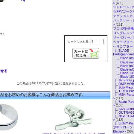
>
(493)
☆ドローン Par
☆FPVゴーグル・
アクションカメ
バッテリー・
>
(131)
プロポ/受信機
ロングレンジ/ELR
13
サーボ/サー
カートに入れる:
ヘリコプター K
ヘリコプター P
|_ BLADE
Parts(nano/m
|_ Blade mS
|_ Blade nan
|_ Blade mC
|_ Blade mCP
わせる
|_ Blade 130
|_ Blade 18
|_ JR Forza 
この商品は2012年07月20日(金)に登録されました。
|_ OMP HOBB
|_ Solo Maxx 
|_ T-REX Par
商品をお求めのお客様はこんな商品もお求めです。
|_ MSH Parts(
>
(117)
|_ Beam Part
>
(135)
|_ SAB GOBL
|_ OUTRAGE 
|_ Next-D RA
>
(112)
|_ E-SKY Par
水中ドローン
Blades->
(38)