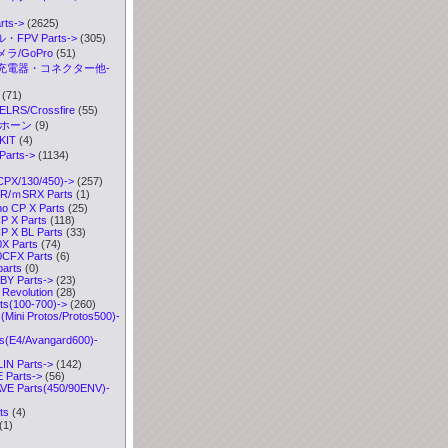
ts->
(2625)
FPV Parts->
(305)
ラ/GoPro
(51)
充電器・コネクター他-
(71)
S/Crossfire
(55)
ボホーン
(9)
IT
(4)
arts
->
(1134)
CPX/130/450)
->
(257)
R/ｍSRX Parts
(1)
o CP X Parts
(25)
P X Parts
(118)
 X BL Parts
(33)
X Parts
(74)
0CFX Parts
(6)
parts
(0)
Y Parts->
(23)
Revolution
(28)
ts(100-700)->
(260)
Mini Protos/Protos500)-
s(E4/Avangard600)-
IN Parts->
(142)
Parts->
(56)
VE Parts(450/90ENV)-
ts
(4)
(1)