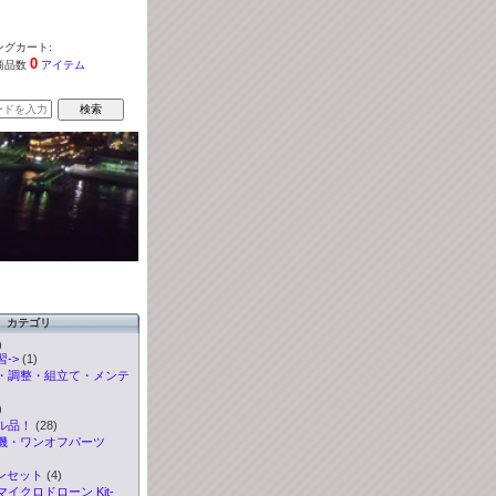
グカート:
0
商品数
アイテム
カテゴリ
)
->
(1)
・調整・組立て・メンテ
)
ル品！
(28)
機・ワンオフパーツ
ンセット
(4)
イクロドローン Kit-