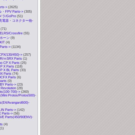
ts->
(2625)
FPV Parts->
(305)
ラ/GoPro
(51)
充電器・コネクター他-
(71)
S/Crossfire
(55)
ボホーン
(9)
IT
(4)
arts
->
(1134)
CPX/130/450)
->
(257)
R/ｍSRX Parts
(1)
o CP X Parts
(25)
P X Parts
(118)
 X BL Parts
(33)
X Parts
(74)
0CFX Parts
(6)
parts
(0)
Y Parts->
(23)
Revolution
(28)
ts(100-700)->
(260)
Mini Protos/Protos500)-
s(E4/Avangard600)-
IN Parts->
(142)
Parts->
(56)
VE Parts(450/90ENV)-
ts
(4)
(1)