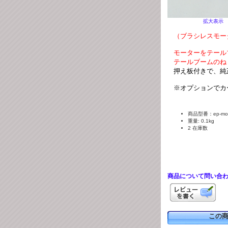
拡大表示
（ブラシレスモー
モーターをテール
テールブームのね
押え板付きで、純
※オプションでカ
商品型番：ep-model
重量: 0.1kg
2 在庫数
商品について問い合
この