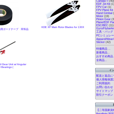
Canopy->
(40
EDF Jet Kit
(1
FPV Car
(1)
FPV Plane Kit
Hand Gimbal
(
Motor
(19)
Pinion Gear
(3
Plane/EDF Par
ESC/BEC
(11)
KDE XF Main Rotor Blades for 130X
Gyro/Flybarl
2 お徳用ガードテープ 同等品
工具・バッグ
PCシミュレ
Apparel/Wear/
Sticker
(42)
特価商品 ...
新着商品...
おすすめ商品..
全商品...
il Gear Unit w/ Angular
 Bearings (
イ
配送と返品に
個人情報保護
ご利用規約
お問い合わせ
サイトマップ
割引クーポン
【二等国家資
Betafligh