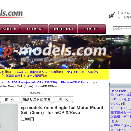
ショッピン
カート内
イン可
::
Blackbox 講習※オンライン可
::
マイクロドローン組立て・
:
【二等国家資格】ドローン講習
ts
::
BLADE Parts(nano/mCPX/130/450)
::
Blade mCP X Parts
:: ep-
 Motor Mount Set（3mm） for mCP X/Revo
Used Parts
(3
商品46/118
◎ドローン講習
ドローン修理
ナンス
(4)
ep-models 7mm Single Tail Motor Mount
リモートID
(3
Set（3mm） for mCP X/Revo
在庫処分セー
試作機・デモ
1,300円
他
(4)
☆FPVドロー
☆ドローン・マ