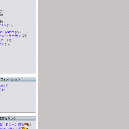
)
)
(10)
0)
5)
ts->
(15)
ess System
(27)
・レベラー他->
(75)
ーター
(1)
etc
(17)
.
ンフォメーション
ついて
方針
重要なリンク
格】ドローン講習
t 講習※オンライン可