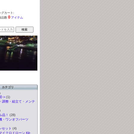
グカート:
0
商品数
アイテム
カテゴリ
)
->
(1)
・調整・組立て・メンテ
)
ル品！
(28)
機・ワンオフパーツ
ンセット
(4)
イクロドローン Kit-