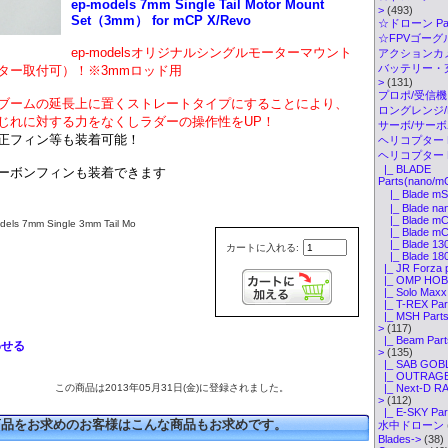
ep-models 7mm Single Tail Motor Mount
>
(493)
Set（3mm） for mCP X/Revo
☆ドローン Par
☆FPVゴーグル・
ep-modelsオリジナルシングルモーターマウント
アクションカメ
バッテリー・
ター取付可）！※3mmロッド用
>
(131)
プロポ/受信機
ブームの延長上に置くストレートタイプにすることにより、
ロングレンジ/ELR
じれに対する力をなくしラダーの操作性をUP！
サーボ/サー
正フィン等も装着可能！
ヘリコプター K
ヘリコプター P
|_ BLADE
ーボンフィンも装着できます
Parts(nano/m
|_ Blade mS
|_ Blade nan
|_ Blade mC
s 7mm Single 3mm Tail Mo
|_ Blade mCP
|_ Blade 130
カートに入れる:
|_ Blade 18
|_ JR Forza 
|_ OMP HOBB
|_ Solo Maxx 
|_ T-REX Par
|_ MSH Parts(
>
(117)
|_ Beam Part
わせる
>
(135)
|_ SAB GOBL
|_ OUTRAGE 
この商品は2013年05月31日(金)に登録されました。
|_ Next-D RA
>
(112)
|_ E-SKY Par
商品をお求めのお客様はこんな商品もお求めです。
水中ドローン
Blades->
(38)