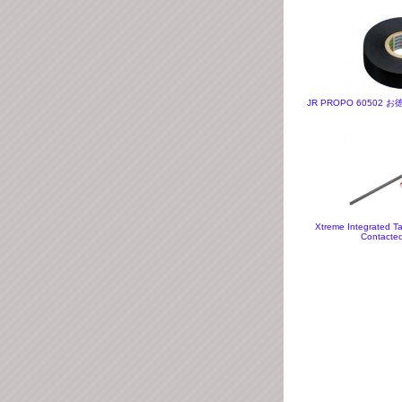
JR PROPO 6050
Xtreme Integrated Ta
Contacted