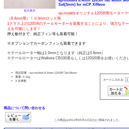
ep-models 8.4mm 120SR Tail Motor Mo
Set(3mm) for mCP X/Revo
拡大表示
ep-modelsオリジナル120SR用モーター
（8.4mm用）！※3mmロッド用
1クラス上の120SRのテールモーターを装着することにより、強力なテ
えを可能にします！
押え板付きで、純正フィン等も装着可能！
※オプションでカーボンフィンも装着できます
※テールローター軸は1.0mmとなります（純正は0.8mm）
※テールローターはWalkera CB100系もしくは120SR用をお使いくださ
商品型番：ep-models 8.4mm 120SR Tail Motor
重量: 0.1kg
カートに入れる:
3 在庫数
商品について問い合わせる
この商品は2012年05月12日(土)に登録されました。