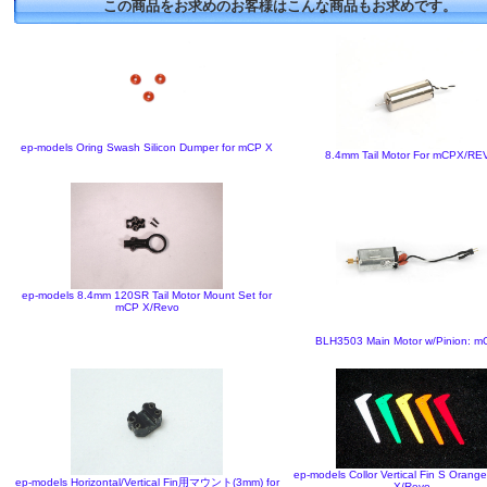
この商品をお求めのお客様はこんな商品もお求めです。
ep-models Oring Swash Silicon Dumper for mCP X
8.4mm Tail Motor For mCPX/R
ep-models 8.4mm 120SR Tail Motor Mount Set for
mCP X/Revo
BLH3503 Main Motor w/Pinion: m
ep-models Collor Vertical Fin S Orang
ep-models Horizontal/Vertical Fin用マウント(3mm) for
X/Revo