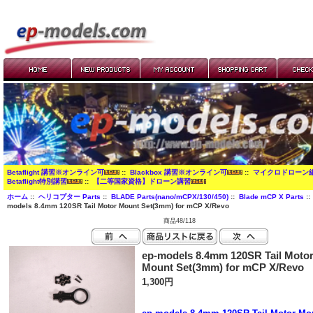
Betaflight 講習※オンライン可
::
Blackbox 講習※オンライン可
::
マイクロドローン
Betaflight特別講習
::
【二等国家資格】ドローン講習
ホーム
::
ヘリコプター Parts
::
BLADE Parts(nano/mCPX/130/450)
::
Blade mCP X Parts
::
models 8.4mm 120SR Tail Motor Mount Set(3mm) for mCP X/Revo
商品48/118
ep-models 8.4mm 120SR Tail Moto
Mount Set(3mm) for mCP X/Revo
1,300円