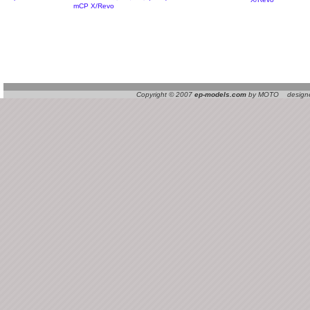
mCP X/Revo
Copyright © 2007
ep-models.com
by MOTO designed