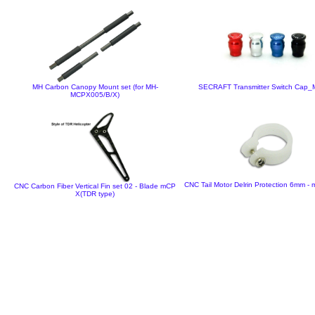
MH Carbon Canopy Mount set (for MH-
SECRAFT Transmitter Switch Cap_
MCPX005/B/X)
CNC Tail Motor Delrin Protection 6mm 
CNC Carbon Fiber Vertical Fin set 02 - Blade mCP
X(TDR type)