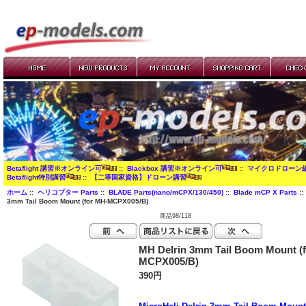
Betaflight 講習※オンライン可
::
Blackbox 講習※オンライン可
::
マイクロドローン
Betaflight特別講習
::
【二等国家資格】ドローン講習
ホーム
::
ヘリコプター Parts
::
BLADE Parts(nano/mCPX/130/450)
::
Blade mCP X Parts
::
3mm Tail Boom Mount (for MH-MCPX005/B)
商品98/118
MH Delrin 3mm Tail Boom Mount (
MCPX005/B)
390円