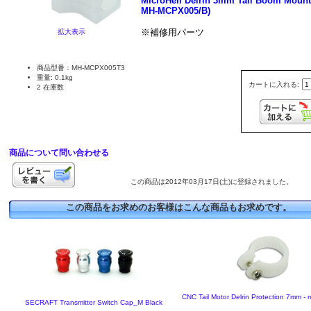
MicroHeli Delrin 3mm Tail Boom Mount 
MH-MCPX005/B)
※補修用パーツ
拡大表示
商品型番：MH-MCPX005T3
重量: 0.1kg
カートに入れる:
2 在庫数
商品について問い合わせる
この商品は2012年03月17日(土)に登録されました。
この商品をお求めのお客様はこんな商品もお求めです。
CNC Tail Motor Delrin Protection 7mm 
SECRAFT Transmitter Switch Cap_M Black