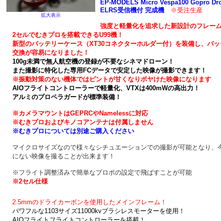
EP-MODELS Micro Vespa100 Gopro Dr
ELRS受信機付 完成機
※受注生産
拡大表示
強度と軽量化を追求した新設計のフレー
2セルでむきプロを搭載できるU99機！
新型のバッテリーケース（XT30コネクターホルダー付）を装備し、バッ
交換が容易になりました！
100g未満で
無人航空機の登録が不要なシネマドローン！
また撮影に特化した専用FCデータで安定した
映像が撮影できます！
※振動対策のない機体ではピントが甘くなりボヤけた映像になります
AIOフライトコントローラーで軽量化、VTXは400mWの高出力！
アルミのプロペラガードが標準装備！
※カメラマウントはGEPRCやNamelessに対応
※むきプロおよびキノコアンテナは付属しません
※む
きプロについては別途ご購入ください
マイクロサイズなので様々なシチュエーションでの撮影が可能となり、
にない映像を撮ることが出来ます！
※フライト調整済みで簡単なプロポの設定で飛ばすことが可能
※2セル仕様
2.5mmのドライカーボンを使用したメインフレーム！
パワフルな1103サイズ11000kvブラシレスモーターを使用！
AIOフライトフライトコントローラーを搭載！