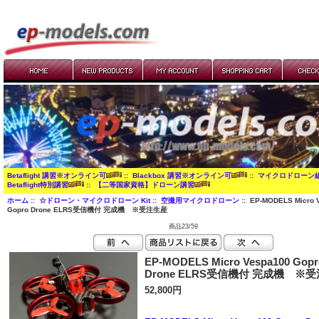
Betaflight 講習※オンライン可
::
Blackbox 講習※オンライン可
::
マイクロドローン
Betaflight特別講習
::
【二等国家資格】ドローン講習
ホーム
::
☆ドローン・マイクロドローン Kit
::
空撮用マイクロドローン
:: EP-MODELS Micro 
Gopro Drone ELRS受信機付 完成機 ※受注生産
商品23/59
EP-MODELS Micro Vespa100 Gopr
Drone ELRS受信機付 完成機 ※
52,800円