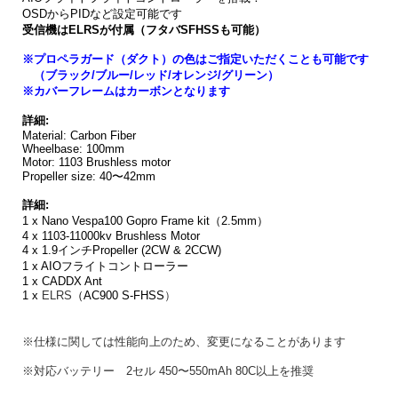
OSDからPIDなど設定可能です
受信機はELRSが付属（フタバSFHSSも可能）
※プロペラガード（ダクト）の色はご指定いただくことも可能です
（ブラック/ブルー/レッド/オレンジ/グリーン）
※カバーフレームは
カーボンとなります
詳細:
Material: Carbon Fiber
Wheelbase: 100mm
Motor: 1103 Brushless motor
Propeller size: 40〜42mm
詳細:
1 x Nano Vespa100 Gopro Frame kit（2.5mm）
4 x 1103-11000kv Brushless Motor
4 x 1.9インチPropeller (2CW & 2CCW)
1 x AIOフライトコントローラー
1 x CADDX Ant
1 x
ELRS
（
AC900 S-
FHSS
）
※仕様に関しては性能向上のため、変更になることがあります
※対応バッテリー 2セル 450〜550mAh 80C以上を推奨