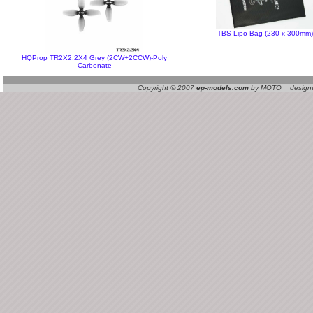
TBS Lipo Bag (230 x 300mm)
HQProp TR2X2.2X4 Grey (2CW+2CCW)-Poly
Carbonate
Copyright © 2007
ep-models.com
by MOTO designed