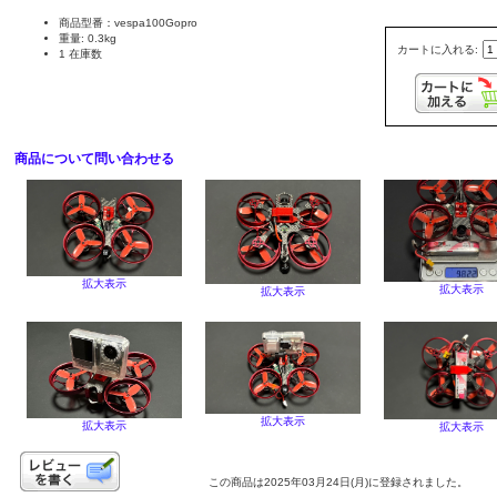
商品型番：vespa100Gopro
重量: 0.3kg
カートに入れる:
1 在庫数
商品について問い合わせる
拡大表示
拡大表示
拡大表示
拡大表示
拡大表示
拡大表示
この商品は2025年03月24日(月)に登録されました。