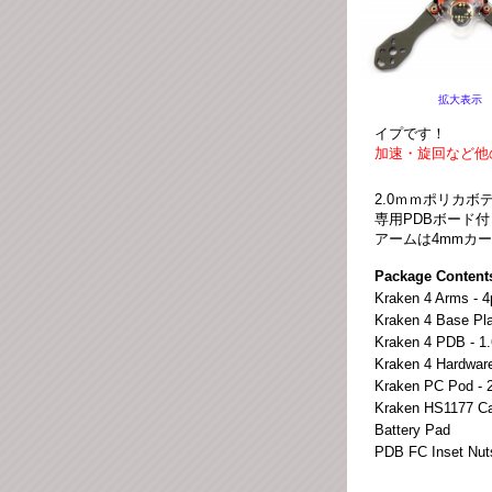
拡大表示
イプです！
加速・旋回など他
2.0ｍｍポリカボデ
専用PDBボード付
アームは4mmカ
Package Content
Kraken 4 Arms - 4
Kraken 4 Base Pla
Kraken 4 PDB - 1.
Kraken 4 Hardware
Kraken PC Pod - 
Kraken HS1177 Ca
Battery Pad
PDB FC Inset Nut