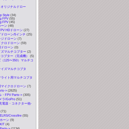
els オリジナルドロー
p Style
(34)
g FPV
(55)
g FPV
(45)
ローン
(48)
FPV HDドローン
(27)
グドローン/5インチ
(25)
ンジドローン
(7)
イクロドローン
(59)
用ドローン
(0)
サイズマルチコプター
(2)
ルチコプター（完成機）
(5)
ズ（125〜350）マルチコ
ロサイズマルチコプタ
ツフライト用マルチコプタ
務用マイクロドローン
(7)
ts->
(2625)
FPV Parts->
(305)
ラ/GoPro
(51)
充電器・コネクター他-
(71)
S/Crossfire
(55)
ボホーン
(9)
IT
(4)
rts->
(1134)