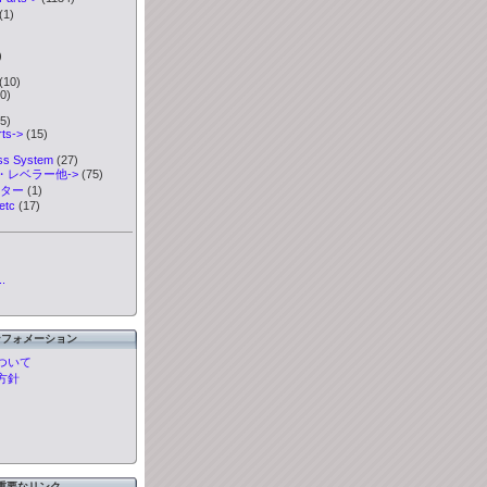
(1)
)
)
(10)
0)
5)
ts->
(15)
ess System
(27)
・レベラー他->
(75)
ーター
(1)
etc
(17)
.
ンフォメーション
ついて
方針
重要なリンク