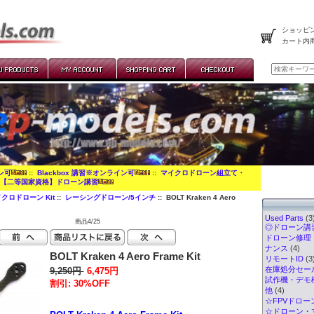
ショッピン
カート内
イン可
::
Blackbox 講習※オンライン可
::
マイクロドローン組立て・
:
【二等国家資格】ドローン講習
クロドローン Kit
::
レーシングドローン/5インチ
:: BOLT Kraken 4 Aero
Used Parts
(3
商品4/25
◎ドローン講習
ドローン修理
ナンス
(4)
BOLT Kraken 4 Aero Frame Kit
リモートID
(3
在庫処分セー
9,250円
6,475円
試作機・デモ
割引: 30%OFF
他
(4)
☆FPVドロー
☆ドローン・マ