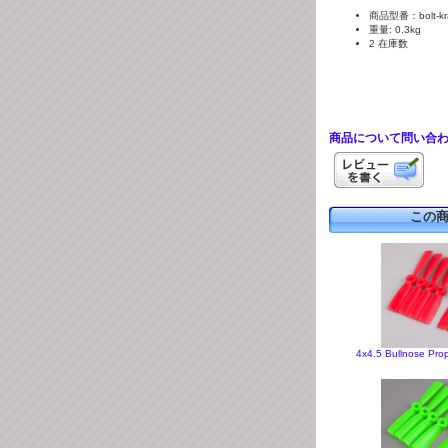
商品型番：bolt-kr
重量: 0.3kg
2 在庫数
商品について問い合
この
4x4.5 Bullnose Prop