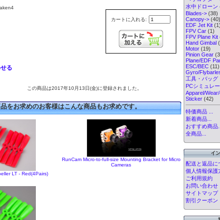
水中ドローン
aken4
Blades->
(38)
Canopy->
(40
カートに入れる:
EDF Jet Kit
(1
FPV Car
(1)
FPV Plane Kit
Hand Gimbal
(
Motor
(19)
Pinion Gear
(3
Plane/EDF Par
ESC/BEC
(11)
わせる
Gyro/Flybarl
工具・バッグ
PCシミュレ
この商品は2017年10月13日(金)に登録されました。
Apparel/Wear/
Sticker
(42)
商品をお求めのお客様はこんな商品もお求めです。
特価商品 ...
新着商品...
おすすめ商品..
全商品...
イ
RunCam Micro-to-full-size Mounting Bracket for Micro
配送と返品に
Cameras
個人情報保護
eller LT - Red(4Pairs)
ご利用規約
お問い合わせ
サイトマップ
割引クーポン