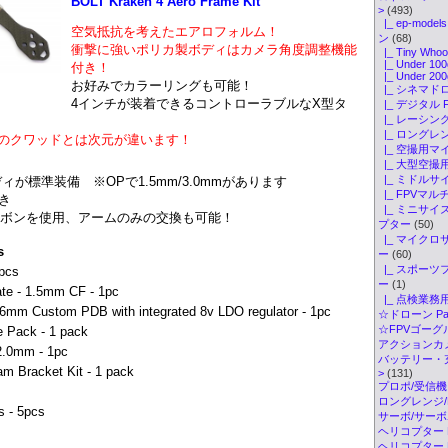
BOLT Kraken 4 Aero Frame Kit
>
(493)
|_ ep-mod
空気抵抗を考えたエアロフォルム！
ン
(68)
衝撃に強いポリカ製ボディはカメラ角度調整機能
|_ Tiny Whoo
|_ Under 100
付き！
|_ Under 200
お好みでカラーリングも可能！
|_ シネマド
4インチが装着できるコントローラブルなX型タ
|_ デジタル 
|_ レーシン
|_ ロングレ
のクワッドとは次元が違います！
|_ 空撮用マ
|_ 大型空撮
|_ ミドル
ィが標準装備 ※OPで1.5mm/3.0mmがあります
|_ FPVマ
き
|_ ミニサイ
ーボンを使用、アームのみの交換も可能！
プター
(50)
|_ マイク
s
ー
(60)
|_ スポー
pcs
ー
(1)
te - 1.5mm CF - 1pc
|_ 点検業
6mm Custom PDB with integrated 8v LDO regulator - 1pc
☆ドローン Par
☆FPVゴーグル・
 Pack - 1 pack
アクションカメ
2.0mm - 1pc
バッテリー・
m Bracket Kit - 1 pack
>
(131)
プロポ/受信機
ロングレンジ/ELR
s - 5pcs
サーボ/サー
ヘリコプター K
ヘリコプター Pa