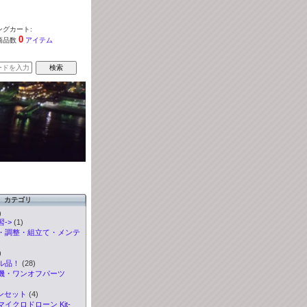
グカート:
0
商品数
アイテム
カテゴリ
)
->
(1)
・調整・組立て・メンテ
)
ル品！
(28)
機・ワンオフパーツ
ンセット
(4)
イクロドローン Kit
-