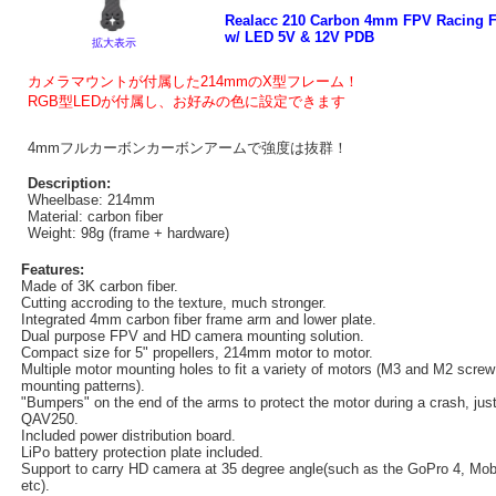
Realacc 210 Carbon 4mm FPV Racing 
w/ LED 5V & 12V PDB
拡大表示
カメラマウントが付属した214mmのX型フレーム！
RGB型LEDが付属し、お好みの色に設定できます
4mmフルカーボンカーボンアームで強度は抜群！
Description:
Wheelbase: 214mm
Material: carbon fiber
Weight: 98g (frame + hardware)
Features:
Made of 3K carbon fiber.
Cutting accroding to the texture, much stronger.
Integrated 4mm carbon fiber frame arm and lower plate.
Dual purpose FPV and HD camera mounting solution.
Compact size for 5" propellers, 214mm motor to motor.
Multiple motor mounting holes to fit a variety of motors (M3 and M2 screw
mounting patterns).
"Bumpers" on the end of the arms to protect the motor during a crash, just
QAV250.
Included power distribution board.
LiPo battery protection plate included.
Support to carry HD camera at 35 degree angle(such as the GoPro 4, Mob
etc).