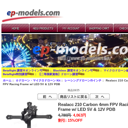
Betaflight 講習※オンライン可
::
Blackbox 講習※オンライン可
::
マイクロドローン
Betaflight特別講習
::
【二等国家資格】ドローン講習
ホーム
::
☆ドローン・マイクロドローン Kit
::
レーシングドローン/5インチ
:: Realacc 210 C
FPV Racing Frame w/ LED 5V & 12V PDB
商品18/25
Realacc 210 Carbon 4mm FPV Rac
Frame w/ LED 5V & 12V PDB
4,780円
4,063円
割引: 15%OFF