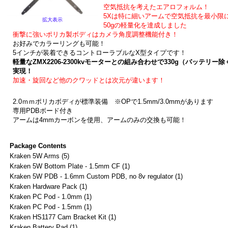
空気抵抗を考えたエアロフォルム！
5Xは特に細いアームで空気抵抗を最小限
拡大表示
50gの軽量化を達成しました
衝撃に強いポリカ製ボディはカメラ角度調整機能付き！
お好みでカラーリングも可能！
5インチが装着できるコントローラブルなX型タイプです！
軽量なZMX2206-2300kvモーターとの組み合わせで330g（バッテリー
実現！
加速・旋回など他のクワッドとは次元が違います！
2.0ｍｍポリカボディが標準装備 ※OPで1.5mm/3.0mmがあります
専用PDBボード付き
アームは4mmカーボンを使用、アームのみの交換も可能！
Package Contents
Kraken 5W Arms (5)
Kraken 5W Bottom Plate - 1.5mm CF (1)
Kraken 5W PDB - 1.6mm Custom PDB, no 8v regulator (1)
Kraken Hardware Pack (1)
Kraken PC Pod - 1.0mm (1)
Kraken PC Pod - 1.5mm (1)
Kraken HS1177 Cam Bracket Kit (1)
Kraken Battery Pad (1)