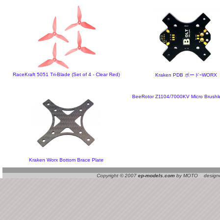
RaceKraft 5051 Tri-Blade (Set of 4 - Clear Red)
Kraken PDB ボードｰWORX
BeeRotor Z1104/7000KV Micro Brushl
Kraken Worx Bottom Brace Plate
Copyright © 2007
ep-models.com
by MOTO designed