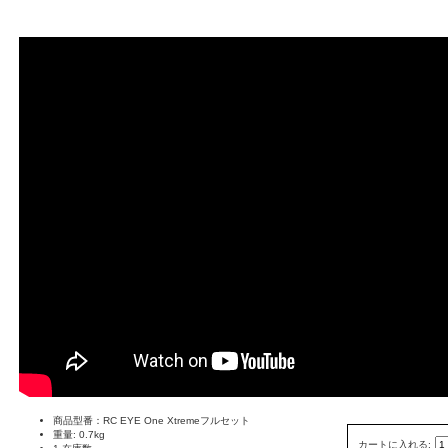
商品型番：RC EYE One Xtremeフルセット
重量: 0.7kg
カートに入れる: