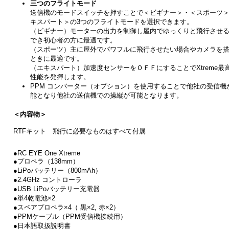
三つのフライトモード
送信機のモードスイッチを押すことで＜ビギナー＞・＜スポーツ
キスパート＞の3つのフライトモードを選択できます。
（ビギナー）モーターの出力を制御し屋内でゆっくりと飛行させ
でき初心者の方に最適です。
（スポーツ）主に屋外でパワフルに飛行させたい場合やカメラを
ときに最適です。
（エキスパート）加速度センサーをＯＦＦにすることでXtreme最
性能を発揮します。
PPM コンバーター（オプション）を使用することで他社の受信機
能となり他社の送信機での操縦が可能となります。
＜内容物＞
RTFキット 飛行に必要なものはすべて付属
●RC EYE One Xtreme
●プロペラ（138mm）
●LiPoバッテリー（800mAh）
●2.4GHz コントローラ
●USB LiPoバッテリー充電器
●単4乾電池×2
●スペアプロペラ×4（ 黒×2, 赤×2）
●PPMケーブル（PPM受信機接続用）
●日本語取扱説明書