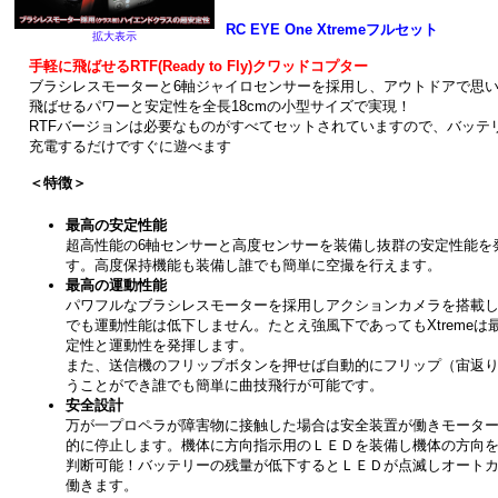
RC EYE One Xtremeフルセット
拡大表示
手軽に飛ばせるRTF(Ready to Fly)クワッドコプター
ブラシレスモーターと6軸ジャイロセンサーを採用し、アウトドアで思
飛ばせるパワーと安定性を全長18cmの小型サイズで実現！
RTFバージョンは必要なものがすべてセットされていますので、バッテ
充電するだけですぐに遊べます
＜特徴＞
最高の安定性能
超高性能の6軸センサーと高度センサーを装備し抜群の安定性能を
す。高度保持機能も装備し誰でも簡単に空撮を行えます。
最高の運動性能
パワフルなブラシレスモーターを採用しアクションカメラを搭載
でも運動性能は低下しません。たとえ強風下であってもXtremeは
定性と運動性を発揮します。
また、送信機のフリップボタンを押せば自動的にフリップ（宙返
うことができ誰でも簡単に曲技飛行が可能です。
安全設計
万が一プロペラが障害物に接触した場合は安全装置が働きモータ
的に停止します。機体に方向指示用のＬＥＤを装備し機体の方向
判断可能！バッテリーの残量が低下するとＬＥＤが点滅しオート
働きます。