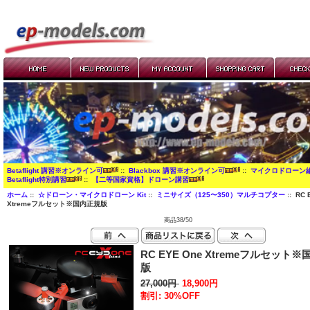
Betaflight 講習※オンライン可
::
Blackbox 講習※オンライン可
::
マイクロドローン
Betaflight特別講習
::
【二等国家資格】ドローン講習
ホーム
::
☆ドローン・マイクロドローン Kit
::
ミニサイズ（125〜350）マルチコプター
:: RC 
Xtremeフルセット※国内正規版
商品38/50
RC EYE One Xtremeフルセット
版
27,000円
18,900円
割引: 30%OFF