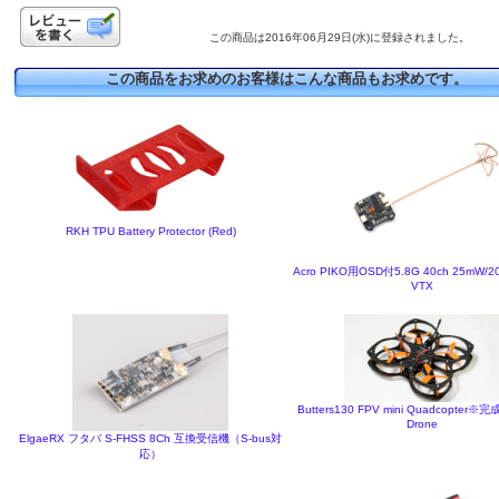
この商品は2016年06月29日(水)に登録されました。
この商品をお求めのお客様はこんな商品もお求めです。
RKH TPU Battery Protector (Red)
Acro PIKO用OSD付5.8G 40ch 25mW/2
VTX
Butters130 FPV mini Quadcopter※完
Drone
ElgaeRX フタバ S-FHSS 8Ch 互換受信機（S-bus対
応）