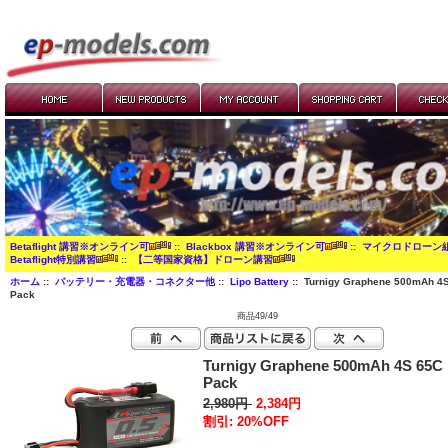
Betaflight 講習※オンライン可
::
Blackbox 講習※オンライン可
::
マイクロドローン
Betaflight特別講習
::
【二等国家資格】ドローン講習
ホーム
::
バッテリー・充電器・コネクター他
::
Lipo Battery
:: Turnigy Graphene 500mAh 4S
Pack
商品49/49
Turnigy Graphene 500mAh 4S 65C 
Pack
2,980円
2,384円
割引: 20%OFF