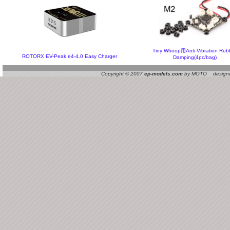
Tiny Whoop用Anti-Vibration Rub
ROTORX EV-Peak e4-4.0 Easy Charger
Damping(4pc/bag)
Copyright © 2007
ep-models.com
by MOTO designed