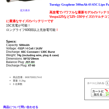
Turnigy Graphene 500mAh 4S 65C Lipo P
拡大表示
高放電でパワフルな最新モデルのバッテ
Vespa125など125~150サイズのマルチ
に最適なサイズのバッテリーです
15C充電が可能！
ロングライフ600回以上充放電可能
！
Specs:
Capacity:
500mAh
Voltage: 4
S1P / 4 Cell / 14.8V
Discharge:
65C Constant / 130C Burst
Weight:
74g (including wire, plug & case)
Dimensions:
56*31*29mm
Balance Plug:
JST-XH
Discharge Plug:
XT-60
商品型番：9067000174-0
重量: 0.2kg
カートに入れる:
3 在庫数
商品について問い合わせる