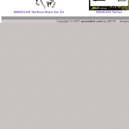
BMH421439 Tail Boom Brace Set: E4
MSH41044 Tail box
Copyright © 2007
ep-models.com
by MOTO designed