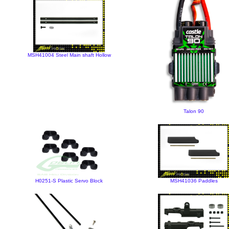
MSH41004 Steel Main shaft Hollow
Talon 90
H0251-S Plastic Servo Block
MSH41036 Paddles