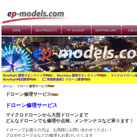
Betaflight 講習※オンライン可
::
Blackbox 講習※オンライン可
::
マイクロドローン
Betaflight特別講習
::
【二等国家資格】ドローン講習
ホーム
:: ドローン修理サービス
ドローン修理サービス
ドローン修理サービス
マイクロドローンから大型ドローンまで
どんな
ドローンでも
修理や点検、メンテンナスなど承ります！
ドローンでお困りの方は、お気軽にお問い合わせください！
プロポやゴーグルなどの修理もお受けいたします