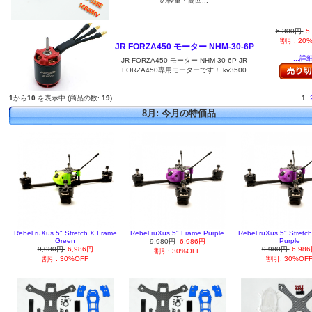
の軽量・高回...
6,300円
5
割引: 20
JR FORZA450 モーター NHM-30-6P
...詳
JR FORZA450 モーター NHM-30-6P JR
FORZA450専用モーターです！ kv3500
1
から
10
を表示中 (商品の数:
19
)
1
8月: 今月の特価品
Rebel ruXus 5" Stretch X Frame
Rebel ruXus 5" Frame Purple
Rebel ruXus 5" Stretc
Green
Purple
9,980円
6,986円
9,980円
6,986円
9,980円
6,98
割引: 30%OFF
割引: 30%OFF
割引: 30%OF