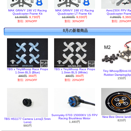
MAK GRAVY 198 V2 Racing
MAK GRAVY 198 V2 Racing
Aero150X FPV Ra
Quadcopter Frame Kit
Quadcopter LT Frame Kit
Quadcopter Frame
13,900円
9,730円
12,900円
9,030円
7,950円
6,36
割引: 30%OFF
割引: 30%OFF
割引: 20%OF
8月の新着商品
TBS x TinyWhoop Race Props
TBS x TinyWhoop Race Props
Tiny Whoop用Anti-Vi
1.0mm BLS (Blue)
1.0mm BLS (White)
Rubber Damping(4p
480円
384円
480円
384円
150円
割引: 20%OFF
割引: 20%OFF
Sunnysky 0703 15000KV 1S FPV
New Bee Drone land
Racing Brushless Motor
TBS HS1177 Camera Lens(2.5mm
820円
1,480円
Lens)
980円