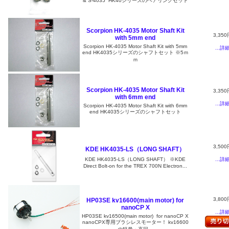
& S-4035 HK40シリーズのベアリングセット
Scorpion HK-4035 Motor Shaft Kit
3,350
with 5mm end
Scorpion HK-4035 Motor Shaft Kit with 5mm
...詳
end HK4035シリーズのシャフトセット ※5ｍ
ｍ
Scorpion HK-4035 Motor Shaft Kit
3,350
with 6mm end
...詳
Scorpion HK-4035 Motor Shaft Kit with 6mm
end HK4035シリーズのシャフトセット
3,500
KDE HK4035-LS（LONG SHAFT）
...詳
KDE HK4035-LS（LONG SHAFT） ※KDE
Direct Bolt-on for the TREX 700N Electron...
3,800
HP03SE kv16600(main motor) for
nanoCP X
...詳
HP03SE kv16500(main motor) for nanoCP X
nanoCPX専用ブラシレスモーター！ kv16600