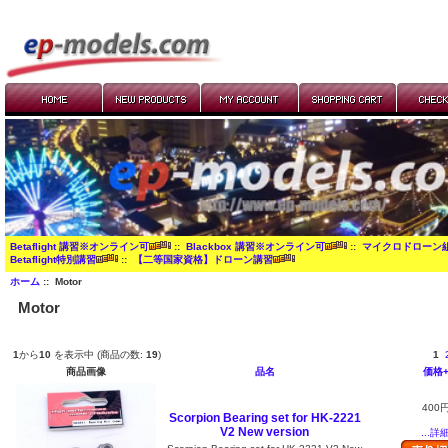
Betaflight 講習※オンライン可
::
Blackbox 講習※オンライン可
::
マイクロドローン
Betaflight特別講習
::
【二等国家資格】ドローン講習
ホーム
:: Motor
Motor
1
から
10
を表示中 (商品の数:
19
)
1
商品画像
品名
価格
400
Scorpion Bearing set for HK-2221
V2 New version
...詳