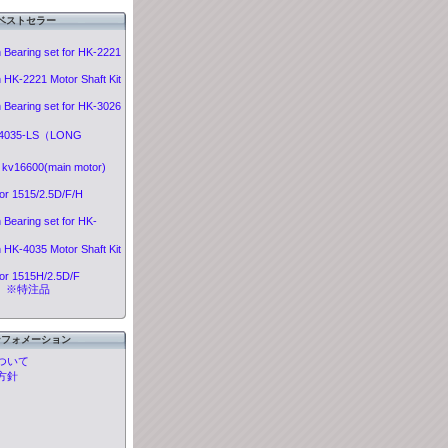
ベストセラー
 Bearing set for HK-2221
 HK-2221 Motor Shaft Kit
 Bearing set for HK-3026
4035-LS（LONG
）
kv16600(main motor)
or 1515/2.5D/F/H
 Bearing set for HK-
 HK-4035 Motor Shaft Kit
tor 1515H/2.5D/F
50 ※特注品
ンフォメーション
ついて
方針