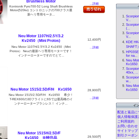
Brushless Motor
...詳細
Kontronik Pyro700-52 Long Shaft Brushless
Motor(520kv) コントロニックの700クラス最
新ヘリ専用モータ...
Scorpion
V...
Scorpion
(...
Scorpion
Neu Motor 1107H/2.5Y/3.2
V...
12,400円
Kv2450（Mini Protos)
KDE HK
SHAFT
Neu Motor 1107H/2.5Y/3.2 Kv2450（Mini
...詳細
Protos） Neuの最新ヘリ専用モーターです！
HP03SE 
インナーローターですのでとて...
for na...
Neu Mot
Kv1650
Scorpion
40xx, ...
Scorpion
w...
Neu Mo
Neu Motor 1515/2.5D/F/H Kv1650
Kv16
28,900円
Neu Motor 1515/2.5D/F/H Kv1650 希少！
...詳細
T-REX600の3Dフライトに6Sでは最高峰のイ
ンナーローターブラシレス！ インナ...
イ
配送と返品に
個人情報保護
ご利用規約
お問い合わせ
サイトマップ
Neu Motor 1515H/2.5D/F
割引クーポン
29,500円
Kv1650 ※特注品