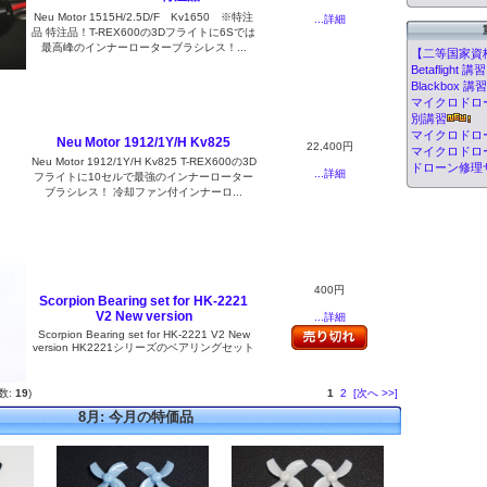
Neu Motor 1515H/2.5D/F Kv1650 ※特注
...詳細
品 特注品！T-REX600の3Dフライトに6Sでは
最高峰のインナーローターブラシレス！...
【二等国家資
Betafligh
Blackbox
マイクロドローン
別講習
マイクロドロ
Neu Motor 1912/1Y/H Kv825
22,400円
マイクロドロ
Neu Motor 1912/1Y/H Kv825 T-REX600の3D
ドローン修理
...詳細
フライトに10セルで最強のインナーローター
ブラシレス！ 冷却ファン付インナーロ...
400円
Scorpion Bearing set for HK-2221
V2 New version
...詳細
Scorpion Bearing set for HK-2221 V2 New
version HK2221シリーズのベアリングセット
数:
19
)
1
2
[次へ >>]
8月: 今月の特価品