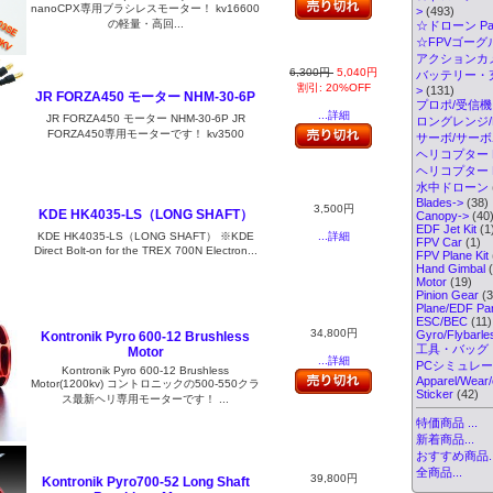
nanoCPX専用ブラシレスモーター！ kv16600
>
(493)
の軽量・高回...
☆ドローン Par
☆FPVゴーグル・
アクションカメ
6,300円
5,040円
バッテリー・
割引: 20%OFF
>
(131)
JR FORZA450 モーター NHM-30-6P
プロポ/受信機
...詳細
JR FORZA450 モーター NHM-30-6P JR
ロングレンジ/ELR
FORZA450専用モーターです！ kv3500
サーボ/サー
ヘリコプター K
ヘリコプター Pa
水中ドローン
Blades->
(38)
3,500円
KDE HK4035-LS（LONG SHAFT）
Canopy->
(40
EDF Jet Kit
(1
...詳細
KDE HK4035-LS（LONG SHAFT） ※KDE
FPV Car
(1)
Direct Bolt-on for the TREX 700N Electron...
FPV Plane Kit
Hand Gimbal
(
Motor
(19)
Pinion Gear
(3
Plane/EDF Par
ESC/BEC
(11)
34,800円
Gyro/Flybarl
Kontronik Pyro 600-12 Brushless
工具・バッグ
Motor
...詳細
PCシミュレ
Kontronik Pyro 600-12 Brushless
Apparel/Wear/
Motor(1200kv) コントロニックの500-550クラ
Sticker
(42)
ス最新ヘリ専用モーターです！ ...
特価商品 ...
新着商品...
おすすめ商品..
全商品...
39,800円
Kontronik Pyro700-52 Long Shaft