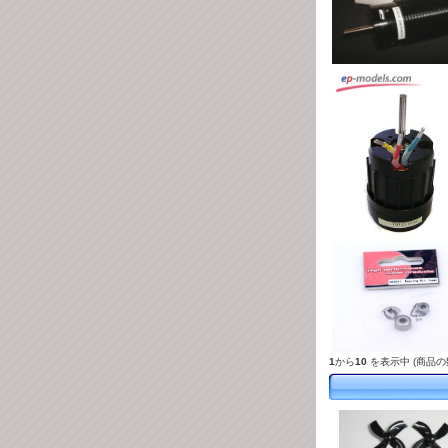
1
から
10
を表示中 (商品の