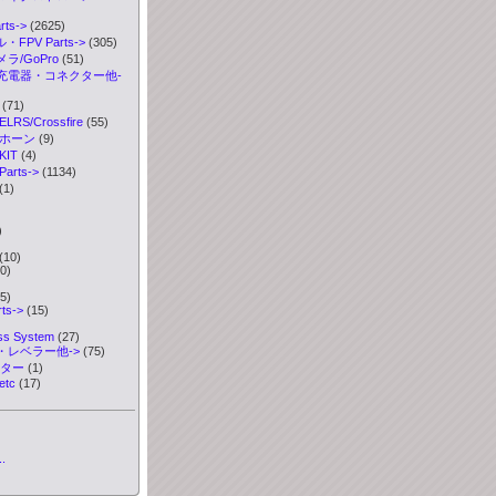
ts->
(2625)
FPV Parts->
(305)
ラ/GoPro
(51)
充電器・コネクター他-
(71)
S/Crossfire
(55)
ボホーン
(9)
IT
(4)
rts->
(1134)
(1)
)
)
(10)
0)
5)
ts->
(15)
ess System
(27)
・レベラー他->
(75)
ーター
(1)
etc
(17)
.