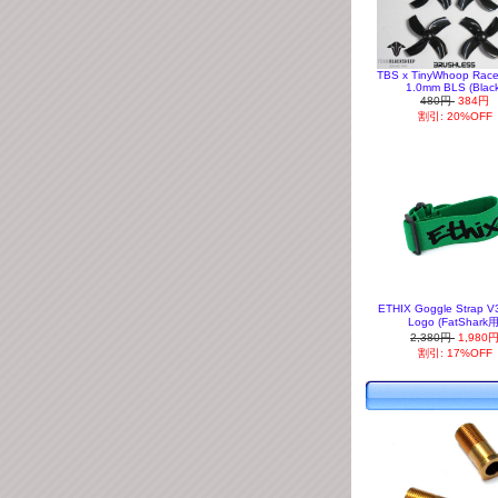
TBS x TinyWhoop Race
1.0mm BLS (Black
480円
384円
割引: 20%OFF
ETHIX Goggle Strap V3
Logo (FatShark用
2,380円
1,980
割引: 17%OFF