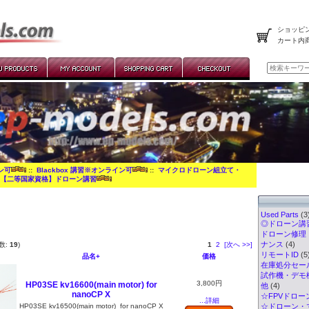
ショッピン
カート内
イン可
::
Blackbox 講習※オンライン可
::
マイクロドローン組立て・
:
【二等国家資格】ドローン講習
Used Parts
(3
◎ドローン講習
ドローン修理
ナンス
(4)
数:
19
)
1
2
[次へ >>]
リモートID
(5
品名+
価格
在庫処分セー
試作機・デモ
3,800円
HP03SE kv16600(main motor) for
他
(4)
nanoCP X
☆FPVドロー
...詳細
HP03SE kv16500(main motor) for nanoCP X
☆ドローン・マ