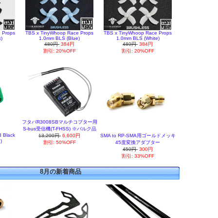
 Props
TBS x TinyWhoop Race Props
TBS x TinyWhoop Race Props
)
1.0mm BLS (Blue)
1.0mm BLS (White)
480円
384円
480円
384円
割引: 20%OFF
割引: 20%OFF
フタバR3008SBマルチコプター用
S-bus受信機(T-FHSS) ※バルク品
 Black
13,200円
6,600円
SMA to RP-SMA用ゴールドメッキ
)
割引: 50%OFF
45度変換アダプター
円
450円
300円
割引: 33%OFF
8月の新着商品