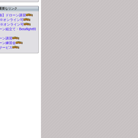
重要なリンク
格】ドローン講習
t 講習※オンライン可
 講習※オンライン可
組立て・Betaflight特
ーン講習
ーン練習会
サービス