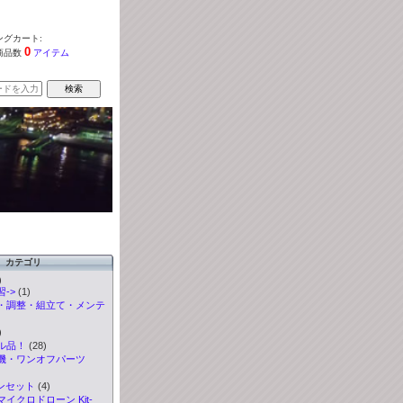
グカート:
0
商品数
アイテム
カテゴリ
)
->
(1)
・調整・組立て・メンテ
)
ル品！
(28)
機・ワンオフパーツ
ンセット
(4)
イクロドローン Kit-