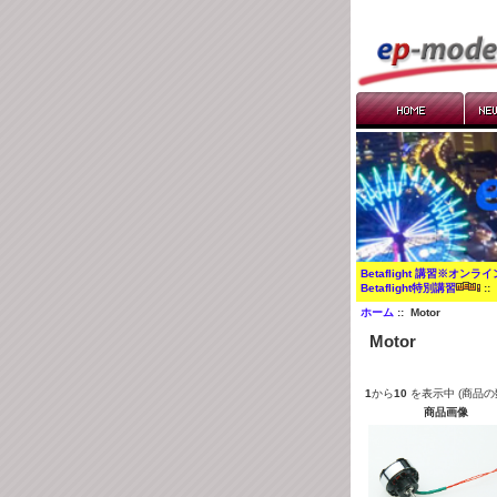
Betaflight 講習※オンラ
Betaflight特別講習
:
ホーム
:: Motor
Motor
1
から
10
を表示中 (商品の
商品画像