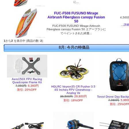
に...
FUC-F508 FUSUNO Mirage
Airbrush Fiberglass canopy Fusion
4,500
50
...詳
FUC-F508 FUSUNO Mirage Airbrush
Fiberglass canopy Fusion 50 エアーブラシに
てペイントされた綺麗...
1
から
2
を表示中 (商品の数:
2
)
8月: 今月の特価品
Aero150X FPV Racing
Quadcopter Frame Kit
7,950円
6,360円
HGLRC Veyron35 CR Pusher 3.5
割引: 20%OFF
4S Inches FPV Cinewhoop -
Analog Ve
36,500円
29,800円
Torvol Drone Day Backp
7,980円
5,98
割引: 18%OFF
割引: 25%OF