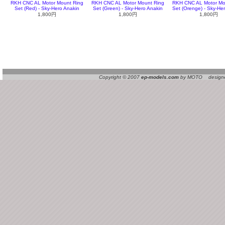
RKH CNC AL Motor Mount Ring
RKH CNC AL Motor Mount Ring
RKH CNC AL Motor Mo
Set (Red) - Sky-Hero Anakin
Set (Green) - Sky-Hero Anakin
Set (Orenge) - Sky-He
1,800円
1,800円
1,800円
Copyright © 2007
ep-models.com
by MOTO designed