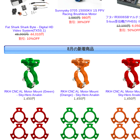
Sunnysky 0705 15000KV 1S FPV
Racing Brushless Motor
フタバR3006SBマル
1,580円
980円
S-bus受信機(T-FHSS
割引: 38%OFF
12,100円
6,05
Fat Shark Shark Byte - Digital HD
割引: 50%OF
Video System(TX5S.1)
48,900円
44,010円
割引: 10%OFF
8月の新着商品
RKH CNC AL Motor Mount (Green)
RKH CNC AL Motor Mount
RKH CNC AL Motor Moun
- Sky-Hero Anakin
(Orange) - Sky-Hero Anakin
Sky-Hero Anak
1,450円
1,450円
1,450円