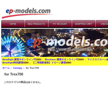
Betaflight 講習※オンライン可
::
Blackbox 講習※オンライン可
::
マイクロドローン
Betaflight特別講習
::
【二等国家資格】ドローン講習
ホーム
::
Canopy
:: for Trex700
for Trex700
このカテゴリの商品はありません。