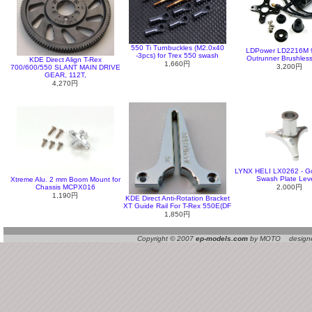
550 Ti Turnbuckles (M2.0x40
LDPower LD2216M
-3pcs) for Trex 550 swash
Outrunner Brushless
KDE Direct Align T-Rex
1,660円
3,200円
700/600/550 SLANT MAIN DRIVE
GEAR, 112T,
4,270円
LYNX HELI LX0262 - Go
Swash Plate Lev
Xtreme Alu. 2 mm Boom Mount for
Chassis MCPX016
2,000円
1,190円
KDE Direct Anti-Rotation Bracket
XT Guide Rail For T-Rex 550E(DF
1,850円
Copyright © 2007
ep-models.com
by MOTO designed