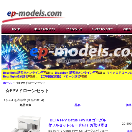
Betaflight 講習※オンライン可
::
Blackbox 講習※オンライン可
::
マイクロドローン
Betaflight特別講習
::
【二等国家資格】ドローン講習
ホーム
:: ☆FPVドローンセット
☆FPVドローンセット
1
から
4
を表示中 (商品の数:
4
)
商品画像
品名-
価格
BETA FPV Cetus FPV Kit ゴーグル
29,80
付フルセット(モード1/2）お取り寄せ
BETA FPV Cetus FPV Kit ゴーグル付フルセ
...詳