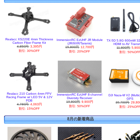
Realacc XS220E 4mm Thickness
ImmersionRC EzUHF JR Module
TX-5D 5.8G 600mW 32
Carbon Fiber Frame Kit
(JR/9XR/Taranis)
HDMI to AV Transm
4,850円
3,395円
15,800円
12,700円
11,800円
5,90
割引: 30%OFF
割引: 20%OFF
割引: 50%OF
Realacc 210 Carbon 4mm FPV
ImmersionRC EzUHF 8-channel
DJI Naza-M V2 (Multic
Racing Frame w/ LED 5V & 12V
Diversity Receiver
GPS
PDB
19,800円
9,900円
39,700円
29,8
4,780円
4,063円
割引: 50%OFF
割引: 25%OF
割引: 15%OFF
8月の新着商品