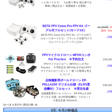
ット(モード1/ 2） ※お取り寄せ 初心者でも
簡単に飛ばせる！ 高度維持＋位置固...
BETA FPV Cetus Pro FPV Kit ゴー
41,250円
3
グル付フルセット(モード1/2）
割引: 5%
BETA FPV Cetus Pro FPV Kit ゴーグル付フ
...詳
ルセット(モード1/ 2） ブラシレス仕様75クラ
スにバージョンアップしたCe...
FPVマイクロドローン MFVHコンボ
For Practice ※予約注文
159,00
FPVマイクロドローン MFVHコンボ For
...詳
Practice ※予約注文 MFVHおすすめのFPV
マイクロドローンセット！ 後々の使用も考え
たゴーグ...
点検撮影用ボールドローン EP-
PALLA200 デジタル仕様（ELRS受
238,00
信機付）フルセット ※受注生産
...詳
点検撮影用ボール ドローン EP-PALLA 200
デジタル 仕様（ELRS受信機付）フルセット
※受注生産 200mmサ...
1
から
4
を表示中 (商品の数:
4
)
8月: 今月の特価品