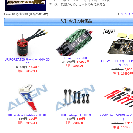
RCのゴールドステッカー 小（7cm） ※1枚
※コスト低減のため、カットのみで余分な...
1
から
10
を表示中 (商品の数:
42
)
1
2
3
4
8月: 今月の特価品
Phoenix Ice 200
JR FORZA450 モーター NHM-30-
DJI Z15 NEX用 H
34,900円
27,920円
6P
ターV2
割引: 20%OFF
6,300円
5,040円
4,400円
3,95
割引: 20%OFF
割引: 10%OF
89064RC Xtreme 
100 Vertical Stabilizer H11013
100 Linkages H11019
380円
266円
480円
336円
ト
割引: 30%OFF
割引: 30%OFF
8,640円
7,34
割引: 15%OF