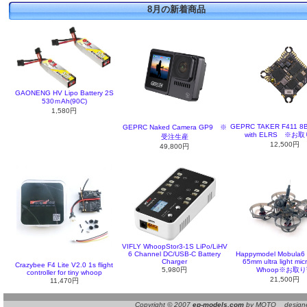
8月の新着商品
GAONENG HV Lipo Battery 2S
530ｍAh(90C)
1,580円
GEPRC TAKER F411 8Bi
GEPRC Naked Camera GP9 ※
with ELRS ※お
受注生産
12,500円
49,800円
VIFLY WhoopStor3-1S LiPo/LiHV
6 Channel DC/USB-C Battery
Happymodel Mobula6
Charger
65mm ultra light mi
Crazybee F4 Lite V2.0 1s flight
5,980円
Whoop※お取
controller for tiny whoop
21,500円
11,470円
Copyright © 2007
ep-models.com
by MOTO designed