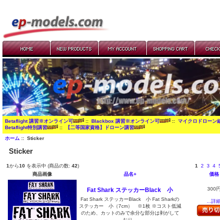
Betaflight 講習※オンライン可
::
Blackbox 講習※オンライン可
::
マイクロドローン
Betaflight特別講習
::
【二等国家資格】ドローン講習
ホーム
:: Sticker
Sticker
1
から
10
を表示中 (商品の数:
42
)
1
2
3
4
商品画像
品名+
価格
300
Fat Shark ステッカーBlack 小
Fat Shark ステッカーBlack 小 Fat Sharkの
...詳
ステッカー 小（7cm） ※1枚 ※コスト低減
のため、カットのみで余分な部分は剥がして
おり...