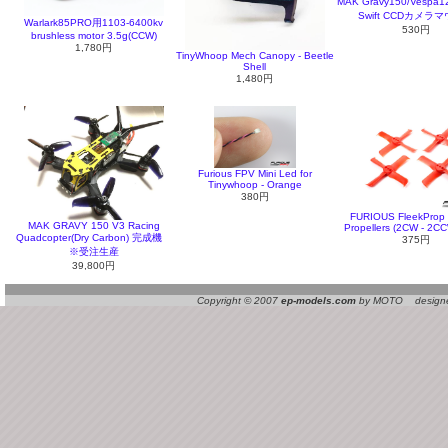
MAK Gravy150/Vespa1
Swift CCDカメラ
Warlark85PRO用1103-6400kv
530円
brushless motor 3.5g(CCW)
1,780円
TinyWhoop Mech Canopy - Beetle
Shell
1,480円
Furious FPV Mini Led for
Tinywhoop - Orange
380円
FURIOUS FleekProp
MAK GRAVY 150 V3 Racing
Propellers (2CW - 2CC
Quadcopter(Dry Carbon) 完成機
375円
※受注生産
39,800円
Copyright © 2007
ep-models.com
by MOTO designed