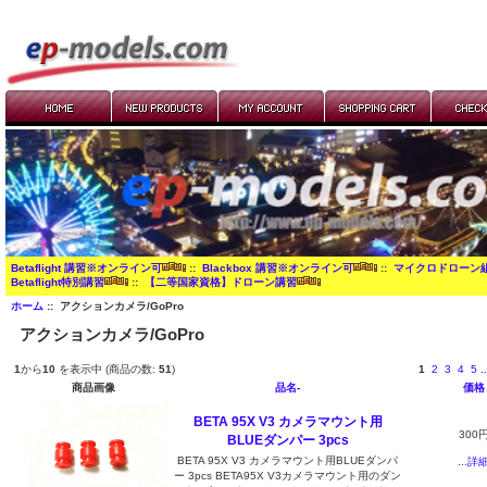
Betaflight 講習※オンライン可
::
Blackbox 講習※オンライン可
::
マイクロドローン
Betaflight特別講習
::
【二等国家資格】ドローン講習
ホーム
:: アクションカメラ/GoPro
アクションカメラ/GoPro
1
から
10
を表示中 (商品の数:
51
)
1
2
3
4
5
..
商品画像
品名-
価格
BETA 95X V3 カメラマウント用
300
BLUEダンパー 3pcs
BETA 95X V3 カメラマウント用BLUEダンパ
...詳
ー 3pcs BETA95X V3カメラマウント用のダン