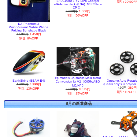
EFLC1000 3.7V LiPo Charger
割引: 20%OF
w/Adapter Jack (0.3A): MSR/Nano
CP X
2,000円
1,000円
割引: 50%OFF
DJI Phantom 2
Vision/Vision+Mobile Phone
Folding Sunshade Black
1,580円
1,450円
割引: 8%OFF
ep-models Brushless Main Motor
EarthShine (BEAM E4)
Xtreame Auto Rotati
Comversion kit V2（C05M/AEO
(Gears only x 3 pcs) f
4,600円
3,990円
M5/HP0
420円
380円
割引: 13%OFF
9,500円
8,075円
割引: 10%OF
割引: 15%OFF
8月の新着商品