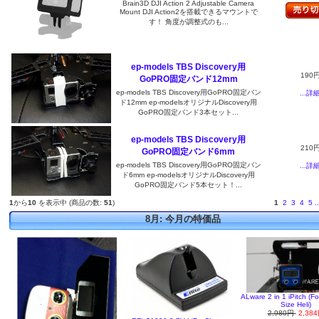
Brain3D DJI Action 2 Adjustable Camera
Mount DJI Action2を搭載できるマウントで
す！ 角度が調整式のも...
ep-models TBS Discovery用
190
GoPRO固定バンド12mm
ep-models TBS Discovery用GoPRO固定バン
...詳
ド12mm ep-modelsオリジナルDiscovery用
GoPRO固定バンド3本セット...
ep-models TBS Discovery用
210
GoPRO固定バンド6mm
ep-models TBS Discovery用GoPRO固定バン
...詳
ド6mm ep-modelsオリジナルDiscovery用
GoPRO固定バンド5本セット！...
1
から
10
を表示中 (商品の数:
51
)
1
2
3
4
5
..
8月: 今月の特価品
ALware 2 in 1 iPitch (F
Size Heli)
2,980円
2,38