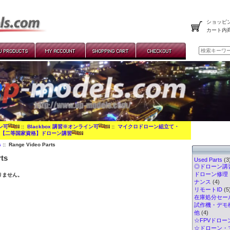
ショッピン
カート内
イン可
::
Blackbox 講習※オンライン可
::
マイクロドローン組立て・
:
【二等国家資格】ドローン講習
s
:: Range Video Parts
ts
Used Parts
(3
◎ドローン講習
ドローン修理
りません。
ナンス
(4)
リモートID
(5
在庫処分セー
試作機・デモ
他
(4)
☆FPVドロー
☆ドローン・マ