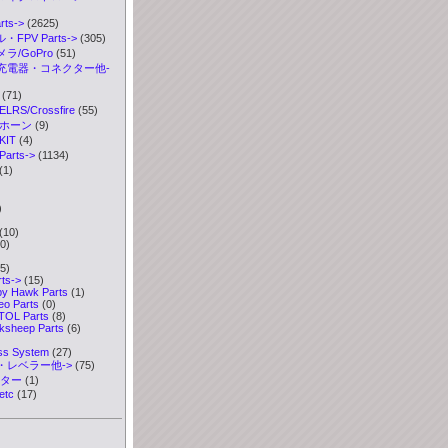
ts->
(2625)
FPV Parts->
(305)
ラ/GoPro
(51)
充電器・コネクター他-
(71)
S/Crossfire
(55)
ボホーン
(9)
IT
(4)
rts->
(1134)
(1)
)
)
(10)
0)
5)
rts
->
(15)
y Hawk Parts
(1)
eo Parts
(0)
TOL Parts
(8)
ksheep Parts
(6)
ess System
(27)
・レベラー他->
(75)
ーター
(1)
etc
(17)