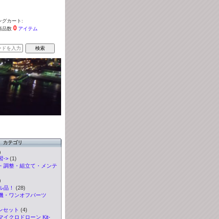
グカート:
0
商品数
アイテム
カテゴリ
)
->
(1)
・調整・組立て・メンテ
)
ル品！
(28)
機・ワンオフパーツ
ンセット
(4)
イクロドローン Kit-