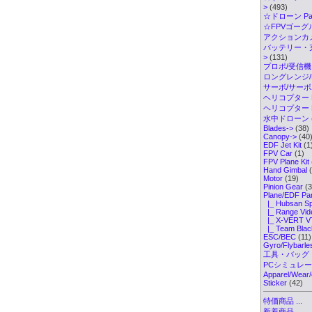
>
(493)
☆ドローン Par
☆FPVゴーグル・
アクションカメ
バッテリー・
>
(131)
プロポ/受信機
ロングレンジ/ELR
サーボ/サー
ヘリコプター K
ヘリコプター Pa
水中ドローン
Blades->
(38)
Canopy->
(40
EDF Jet Kit
(1
FPV Car
(1)
FPV Plane Kit
Hand Gimbal
(
Motor
(19)
Pinion Gear
(3
Plane/EDF Pa
|_ Hubsan Sp
|_ Range Vid
|_ X-VERT V
|_ Team Blac
ESC/BEC
(11)
Gyro/Flybarl
工具・バッグ
PCシミュレ
Apparel/Wear/
Sticker
(42)
特価商品 ...
新着商品...