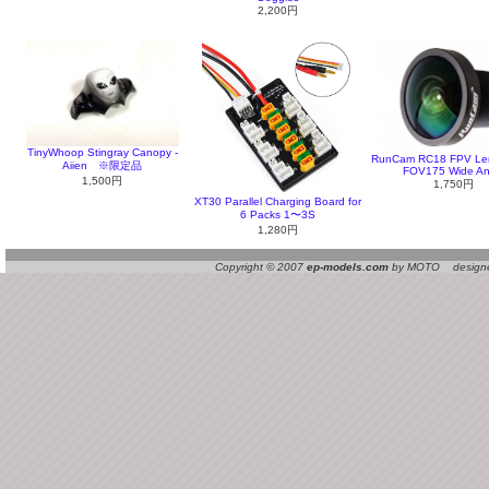
2,200円
TinyWhoop Stingray Canopy -
RunCam RC18 FPV Le
Aiien ※限定品
FOV175 Wide An
1,500円
1,750円
XT30 Parallel Charging Board for
6 Packs 1〜3S
1,280円
Copyright © 2007
ep-models.com
by MOTO designed