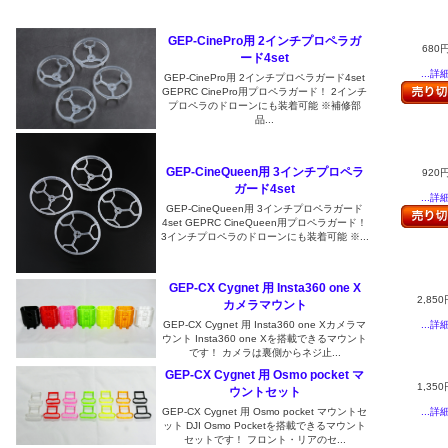
GEP-CinePro用 2インチプロペラガ
680
ード4set
...詳
GEP-CinePro用 2インチプロペラガード4set
GEPRC CinePro用プロペラガード！ 2インチ
プロペラのドローンにも装着可能 ※補修部
品...
GEP-CineQueen用 3インチプロペラ
920
ガード4set
...詳
GEP-CineQueen用 3インチプロペラガード
4set GEPRC CineQueen用プロペラガード！
3インチプロペラのドローンにも装着可能 ※...
GEP-CX Cygnet 用 Insta360 one X
2,850
カメラマウント
...詳
GEP-CX Cygnet 用 Insta360 one Xカメラマ
ウント Insta360 one Xを搭載できるマウント
です！ カメラは裏側からネジ止...
GEP-CX Cygnet 用 Osmo pocket マ
1,350
ウントセット
...詳
GEP-CX Cygnet 用 Osmo pocket マウントセ
ット DJI Osmo Pocketを搭載できるマウント
セットです！ フロント・リアのセ...