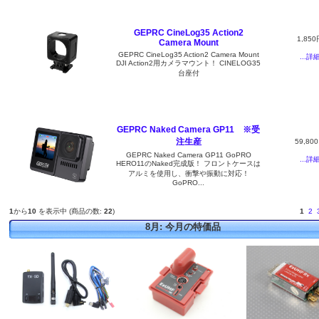
GEPRC CineLog35 Action2
1,850
Camera Mount
GEPRC CineLog35 Action2 Camera Mount
...詳
DJI Action2用カメラマウント！ CINELOG35
台座付
GEPRC Naked Camera GP11 ※受
注生産
59,80
GEPRC Naked Camera GP11 GoPRO
...詳
HERO11のNaked完成版！ フロントケースは
アルミを使用し、衝撃や振動に対応！
GoPRO...
1
から
10
を表示中 (商品の数:
22
)
1
2
8月: 今月の特価品