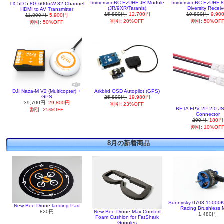
ImmersionRC EzUHF JR Module
ImmersionRC EzUHF 8
TX-5D 5.8G 600mW 32 Channel
(JR/9XR/Taranis)
Diversity Receiv
HDMI to AV Transmitter
15,800円
12,700円
19,800円
9,90
11,800円
5,900円
割引: 20%OFF
割引: 50%OF
割引: 50%OFF
DJI Naza-M V2 (Multicopter) +
Arkbird OSD Autopilot (GPS)
GPS
25,800円
19,980円
39,700円
29,800円
割引: 23%OFF
BETA FPV 2P 2.0 JS
割引: 25%OFF
Connector
200円
180円
割引: 10%OF
8月の新着商品
Sunnysky 0703 15000
New Bee Drone landing Pad
Racing Brushless 
820円
New Bee Drone Max Comfort
1,480円
Foam Cushion for FatShark
Goggles