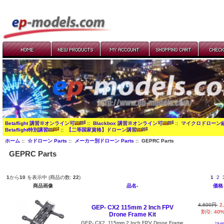
Betaflight 講習※オンライン可
::
Blackbox 講習※オンライン可
::
マイクロドローン
Betaflight特別講習
::
【二等国家資格】ドローン講習
ホーム
::
☆ドローン Parts
::
メーカー別ドローン Parts
:: GEPRC Parts
GEPRC Parts
1
から
10
を表示中 (商品の数:
22
)
1
2
商品画像
品名-
価格
4,600円
2
GEP- CX2 115mm 2 Inch FPV
割引: 40
Drone Frame Kit
GEP- CX2 115mm 2 Inch FPV Drone Frame