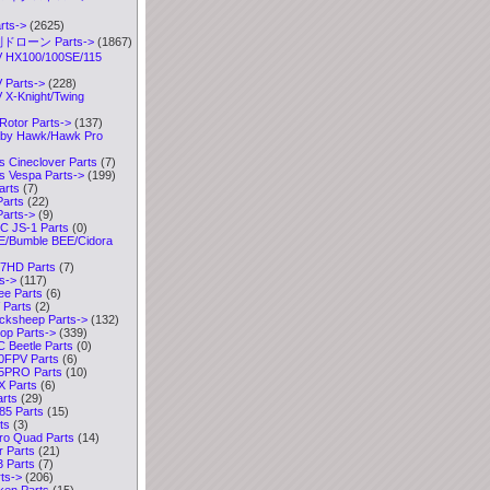
ts
->
(2625)
ドローン Parts
->
(1867)
HX100/100SE/115
Parts->
(228)
X-Knight/Twing
Rotor Parts->
(137)
y Hawk/Hawk Pro
 Cineclover Parts
(7)
 Vespa Parts->
(199)
arts
(7)
arts
(22)
arts->
(9)
 JS-1 Parts
(0)
/Bumble BEE/Cidora
7HD Parts
(7)
s->
(117)
e Parts
(6)
Parts
(2)
ksheep Parts->
(132)
p Parts->
(339)
Beetle Parts
(0)
0FPV Parts
(6)
5PRO Parts
(10)
 Parts
(6)
rts
(29)
5 Parts
(15)
ts
(3)
ro Quad Parts
(14)
 Parts
(21)
 Parts
(7)
ts->
(206)
ken Parts
(15)