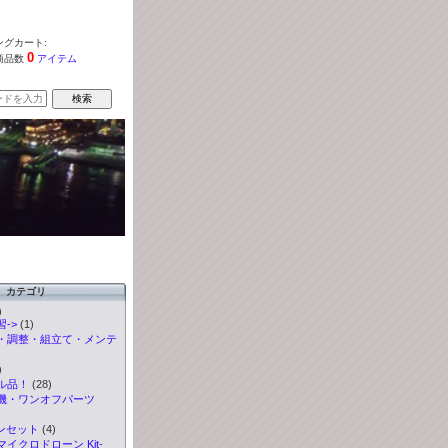
グカート:
0
商品数
アイテム
カテゴリ
)
->
(1)
・調整・組立て・メンテ
)
ル品！
(28)
機・ワンオフパーツ
ンセット
(4)
イクロドローン Kit-