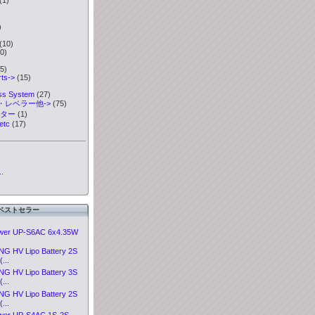
)
)
(10)
0)
5)
ts->
(15)
ess System
(27)
・レベラー他->
(75)
ーター
(1)
etc
(17)
.
ベストセラー
ower UP-S6AC 6x4.35W
.
 HV Lipo Battery 2S
...
 HV Lipo Battery 3S
...
 HV Lipo Battery 2S
...
ower UP-S4AC 1S-2S