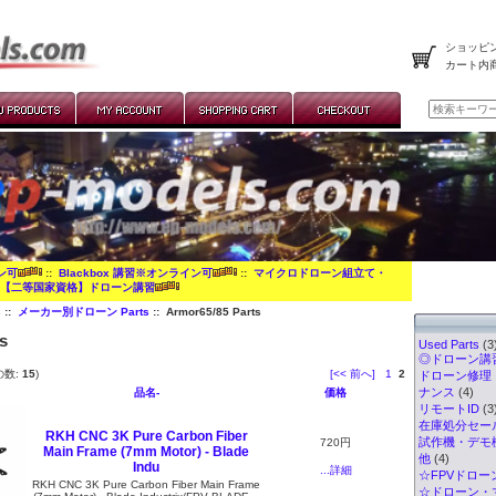
ショッピン
カート内
イン可
::
Blackbox 講習※オンライン可
::
マイクロドローン組立て・
:
【二等国家資格】ドローン講習
s
::
メーカー別ドローン Parts
:: Armor65/85 Parts
s
Used Parts
(3
◎ドローン講習
の数:
15
)
[<< 前へ]
1
2
ドローン修理
ナンス
(4)
品名-
価格
リモートID
(3
在庫処分セー
RKH CNC 3K Pure Carbon Fiber
試作機・デモ
720円
Main Frame (7mm Motor) - Blade
他
(4)
Indu
...詳細
☆FPVドロー
RKH CNC 3K Pure Carbon Fiber Main Frame
☆ドローン・マ