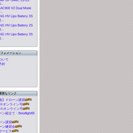
...
AC900 V2 Dual Mode
...
 HV Lipo Battery 3S
...
 HV Lipo Battery 2S
...
 HV Lipo Battery 3S
...
ンフォメーション
ついて
方針
重要なリンク
格】ドローン講習
t 講習※オンライン可
 講習※オンライン可
組立て・Betaflight特
ーン講習
ーン練習会
サービス