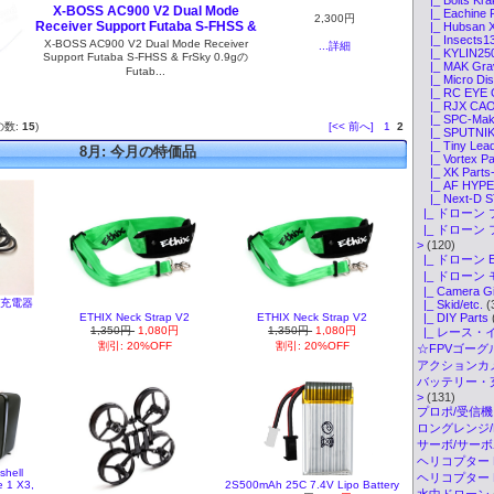
X-BOSS AC900 V2 Dual Mode
|_ Eachine P
2,300円
Receiver Support Futaba S-FHSS &
|_ Hubsan X
|_ Insects13
X-BOSS AC900 V2 Dual Mode Receiver
...詳細
|_ KYLIN250
Support Futaba S-FHSS & FrSky 0.9gの
|_ MAK Grav
Futab...
|_ Micro Dis
|_ RC EYE O
|_ RJX CAOS
|_ SPC-Make
の数:
15
)
[<< 前へ]
1
2
|_ SPUTNIK 
|_ Tiny Lead
8月: 今月の特価品
|_ Vortex Pa
|_ XK Parts
|_ AF HYPER
|_ Next-D S
|_ ドローン 
|_ ドローン
>
(120)
|_ ドローン 
|_ ドローン
|_ Camera G
B充電器
|_ Skid/etc.
(
|_ DIY Parts
ETHIX Neck Strap V2
ETHIX Neck Strap V2
)
1,350円
1,080円
1,350円
1,080円
|_ レース・
割引: 20%OFF
割引: 20%OFF
☆FPVゴーグル・
アクションカメ
バッテリー・
>
(131)
プロポ/受信機
ロングレンジ/ELR
サーボ/サー
ヘリコプター K
shell
ヘリコプター Pa
e 1 X3,
2S500mAh 25C 7.4V Lipo Battery
水中ドローン