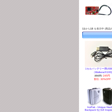
11
から
15
を表示中 (商品
1セルバッテリー用US
（Walkera/X100
350円
245円
割引: 30%OFF
InsPak - Unique Hard
Backpack for DJI Inspir