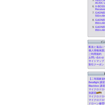
AC/DC Li
X-BOSS 
Receiver
GAONENG
550ｍAh(
GAONENG
850ｍAh(
GAONENG
850ｍAh(
イ
配送と返品に
個人情報保護
ご利用規約
お問い合わせ
サイトマップ
割引クーポン
【二等国家資
Betafligh
Blackbox
マイクロドローン
別講習
マイクロドロ
マイクロドロ
ドローン修理