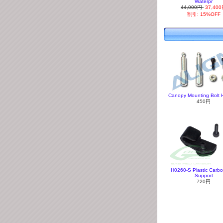
Waterpr
44,000円
37,40
割引: 15%OFF
Canopy Mounting Bolt
450円
H0260-S Plastic Carb
Support
720円