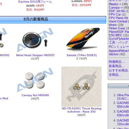
1,200円
965円
Eachine E010用フレーム
Blades->
(38)
0円
割引: 20%OFF
310円
295円
Canopy->
(40
割引: 5%OFF
EDF Jet Kit
(1
FPV Car
(1)
FPV Plane Kit
8月の新着商品
Hand Gimbal
(
Motor
(19)
Pinion Gear
(3
Plane/EDF Par
ESC/BEC
(11)
Gyro/Flybarl
工具・バッグ
PCシミュレ
Apparel/Wear/
Sticker
(42)
 H60092
Metal Head Stopper H60005
Salvate (T-Rex 500EX)
410円
5,750円
特価商品 ...
新着商品...
おすすめ商品..
全商品...
Ultra P
Canopy Nut H60090
1S AC/..
on Rod
290円
GAONENG
550ｍAh(
ND-YR-AS001 Thrust Bearing
GAONENG
4x9x4mm - Rave 450
580円
530ｍAh(
GAONENG
720ｍAh(
Ultra P