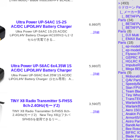
(7mm Motor) - Blade Inductrix/FPV BLADE...
>
(493)
☆ドローン Par
|_ メーカー別
|_ BETAFPV 
Parts
(34)
Ultra Power UP-S4AC 1S-2S
|_ BETAFPV 
6,980円
AC/DC LiPO/LiHV Battery Charger
|_ BETAFPV 
Parts
(8)
Ultra Power UP-S4AC 1S-2S AC/DC
...詳細
|_ DJI Multi 
LiPO/LiHV Battery Charger AC100Vから1~2
|_ EMAX Bab
セルが充電できる...
Parts
(18)
|_ ep-models
|_ ep-models
|_ Flywoo P
|_ GEPRC P
|_ HGLRC P
|_ ImpulseRC
Ultra Power UP-S6AC 6x4.35W 1S
5,980円
|_ Mega BEE
AC/DC LiPO/LiHV Battery Charger
Parts
(9)
...詳細
Ultra Power UP-S6AC 6x4.35W 1S AC/DC
|_ Mobura6/
LiPO/LiHV Battery Charger (1セル専用） A...
|_ QAV Part
|_ SpeedyBe
|_ Stan FPV 
|_ Team Blac
|_ Tiny Whoo
|_ TransTEC 
TINY X8 Radio Transmitter S-FHSS
|_ Warlark8
3,590円
8ch-2.4GHz(モード2)
|_ Warlark8
|_ Aero 150X
TINY X8 Radio Transmitter S-FHSS 8ch-
...詳細
|_ Anakin Pa
2.4GHz(モード2) New Tiny X8はフタバ
|_ Armor65/8
SFHSSを使用できるリー...
|_ Astro Par
|_ Bandit Ae
|_ Bee Rotor
|_ BIFRC X3
|_ Blade Par
|_ Bolts Kra