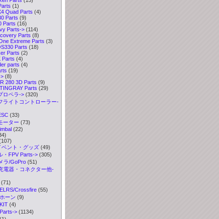
arts
(1)
4 Quad Parts
(4)
0 Parts
(9)
 Parts
(16)
y Parts->
(114)
covery Parts
(8)
ne Extreme Parts
(3)
330 Parts
(18)
r Parts
(2)
Parts
(4)
er parts
(4)
rts
(19)
->
(8)
 280 3D Parts
(9)
TINGRAY Parts
(29)
プロペラ->
(320)
 フライトコントローラー-
ESC
(33)
 モーター
(73)
imbal
(22)
34)
(107)
イベント・グッズ
(49)
FPV Parts->
(305)
ラ/GoPro
(51)
充電器・コネクター他-
(71)
S/Crossfire
(55)
ボホーン
(9)
IT
(4)
rts->
(1134)
(1)