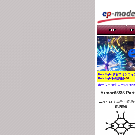
Betaflight 講習※オンラ
Betaflight特別講習
:
ホーム
::
☆ドローン Part
Armor65/85 Part
11
から
15
を表示中 (商品
商品画像