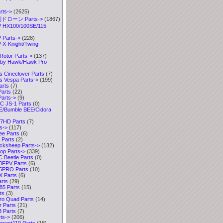
ts
->
(2625)
ドローン Parts
->
(1867)
HX100/100SE/115
Parts->
(228)
X-Knight/Twing
Rotor Parts->
(137)
y Hawk/Hawk Pro
 Cineclover Parts
(7)
 Vespa Parts->
(199)
arts
(7)
arts
(22)
arts->
(9)
 JS-1 Parts
(0)
/Bumble BEE/Cidora
7HD Parts
(7)
s->
(117)
e Parts
(6)
Parts
(2)
ksheep Parts->
(132)
p Parts->
(339)
Beetle Parts
(0)
0FPV Parts
(6)
5PRO Parts
(10)
 Parts
(6)
rts
(29)
5 Parts
(15)
ts
(3)
ro Quad Parts
(14)
 Parts
(21)
 Parts
(7)
ts
->
(206)
rent110 Parts
(18)