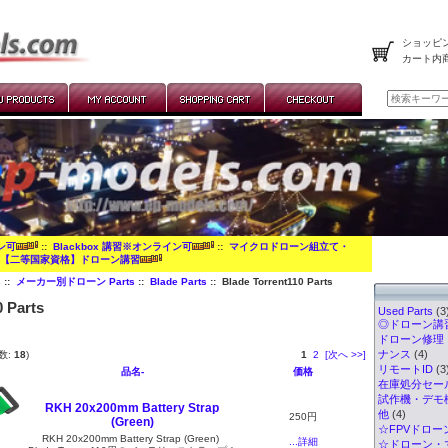
ショッピン
カート内
イン可
::
Blackbox 講習※オンライン可
::
マイクロドローン組立て・
:
【二等国家資格】ドローン講習
s
::
メーカー別ドローン Parts
::
Blade Parts
:: Blade Torrent110 Parts
0 Parts
Used Parts
(3
◎ドローン講習
ドローン修理
ナンス
(4)
数:
18
)
1
2
[次へ >>]
リモートID
(3
品名-
価格
在庫処分セー
試作機・デモ
RKH 20x200mm Battery Strap
他
(4)
250円
(Green)
☆FPVドロー
RKH 20x200mm Battery Strap (Green)
...詳細
☆ドローン・マ