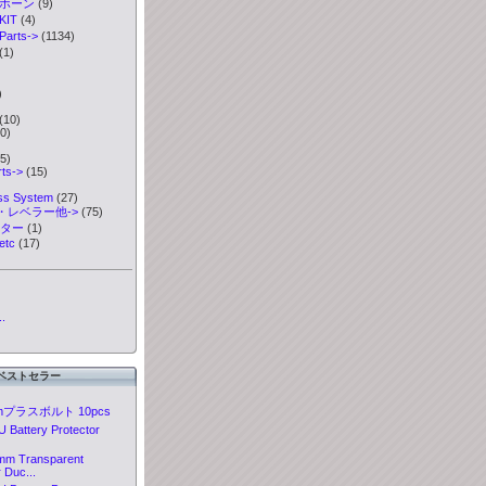
ボホーン
(9)
IT
(4)
rts->
(1134)
(1)
)
)
(10)
0)
5)
ts->
(15)
ess System
(27)
・レベラー他->
(75)
ーター
(1)
etc
(17)
.
ベストセラー
mプラスボルト 10pcs
 Battery Protector
mm Transparent
r Duc...