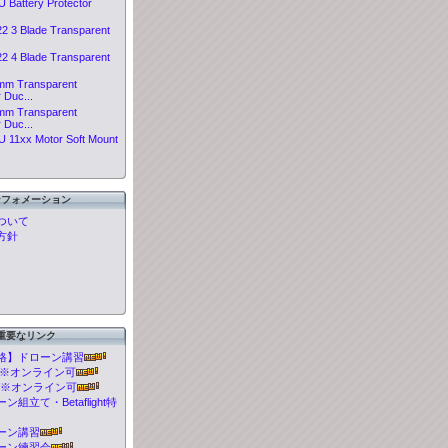
 Battery Protector
2 3 Blade Transparent
2 4 Blade Transparent
mm Transparent
r Duc...
mm Transparent
r Duc...
 11xx Motor Soft Mount
ンフォメーション
ついて
方針
重要なリンク
格】ドローン講習
t 講習※オンライン可
 講習※オンライン可
組立て・Betaflight特
ーン講習
ーン練習会