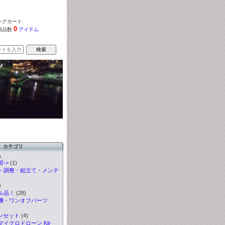
グカート:
0
商品数
アイテム
カテゴリ
)
->
(1)
・調整・組立て・メンテ
)
ル品！
(28)
機・ワンオフパーツ
ンセット
(4)
イクロドローン Kit-