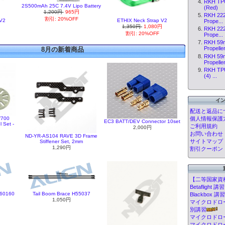
RKH TPU
2S500mAh 25C 7.4V Lipo Battery
(Red)
1,200円
965円
RKH 222
割引: 20%OFF
 V2
ETHIX Neck Strap V2
Prope...
円
1,350円
1,080円
RKH 222
割引: 20%OFF
Prope...
RKH 59
Propelle
8月の新着商品
RKH 59
Propelle
RKH TPU
(4) ...
イ
配送と返品に
/700
個人情報保護
EC3 BATT/DEV Connector 10set
 Set -
ご利用規約
2,000円
お問い合わせ
ND-YR-AS104 RAVE 3D Frame
サイトマップ
Stiffener Set, 2mm
1,290円
割引クーポン
【二等国家資
Betafligh
H60160
Tail Boom Brace H55037
Blackbox
1,050円
マイクロドローン
別講習
マイクロドロ
マイクロドロ