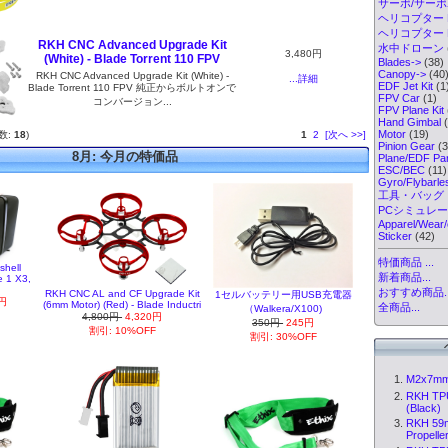
サーボ/サー
ヘリコプター K
ヘリコプター Pa
RKH CNC Advanced Upgrade Kit
水中ドローン
3,480円
(White) - Blade Torrent 110 FPV
Blades->
(38)
Canopy->
(40
RKH CNC Advanced Upgrade Kit (White) -
...詳細
EDF Jet Kit
(1
Blade Torrent 110 FPV 純正からボルトオンで
FPV Car
(1)
コンバージョン...
FPV Plane Kit
Hand Gimbal
(
Motor
(19)
数:
18
)
1
2
[次へ >>]
Pinion Gear
(3
8月: 今月の特価品
Plane/EDF Par
ESC/BEC
(11)
Gyro/Flybarl
工具・バッグ
PCシミュレ
Apparel/Wear/
Sticker
(42)
特価商品 ...
shell
新着商品...
e 1 X3,
おすすめ商品..
RKH CNC AL and CF Upgrade Kit
1セルバッテリー用USB充電器
0円
(6mm Motor) (Red) - Blade Inductri
全商品...
（Walkera/X100)
4,800円
4,320円
350円
245円
割引: 10%OFF
割引: 30%OFF
M2x7m
RKH TPU
(Black)
RKH 59
Propelle