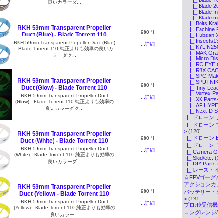
良いカラーダ...
|_ Blade 20
|_ Blade Ind
|_ Blade mQ
|_ Bolts Kra
RKH 59mm Transparent Propeller
|_ Eachine P
980円
Duct (Blue) - Blade Torrent 110
|_ Hubsan X
|_ Insects13
RKH 59mm Transparent Propeller Duct (Blue)
...詳細
|_ KYLIN250
- Blade Torrent 110 純正よりも効率の良いカ
|_ MAK Grav
ラーダク...
|_ Micro Dis
|_ RC EYE O
|_ RJX CAOS
|_ SPC-Make
RKH 59mm Transparent Propeller
|_ SPUTNIK 
980円
Duct (Glow) - Blade Torrent 110
|_ Tiny Lead
|_ Vortex Pa
RKH 59mm Transparent Propeller Duct
...詳細
|_ XK Parts
(Glow) - Blade Torrent 110 純正よりも効率の
|_ AF HYPER
良いカラーダク...
|_ Next-D S
|_ ドローン 
|_ ドローン
>
(120)
RKH 59mm Transparent Propeller
|_ ドローン 
980円
Duct (White) - Blade Torrent 110
|_ ドローン
RKH 59mm Transparent Propeller Duct
...詳細
|_ Camera G
(White) - Blade Torrent 110 純正よりも効率の
|_ Skid/etc.
(
良いカラーダ...
|_ DIY Parts
|_ レース・
☆FPVゴーグル・
アクションカメ
RKH 59mm Transparent Propeller
980円
バッテリー・
Duct (Yellow) - Blade Torrent 110
>
(131)
RKH 59mm Transparent Propeller Duct
...詳細
プロポ/受信機
(Yellow) - Blade Torrent 110 純正よりも効率の
ロングレンジ/ELR
良いカラー...