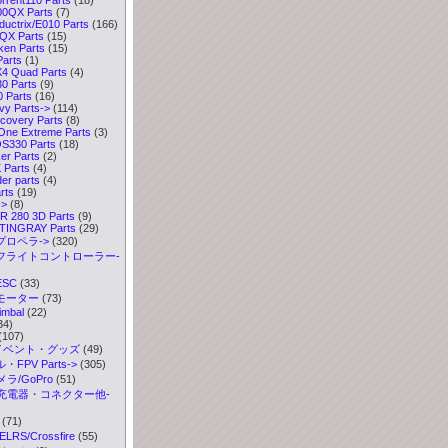
0QX Parts
(7)
uctrix/E010 Parts
(166)
X Parts
(15)
ken Parts
(15)
arts
(1)
4 Quad Parts
(4)
0 Parts
(9)
 Parts
(16)
y Parts->
(114)
covery Parts
(8)
ne Extreme Parts
(3)
330 Parts
(18)
r Parts
(2)
Parts
(4)
er parts
(4)
rts
(19)
->
(8)
 280 3D Parts
(9)
TINGRAY Parts
(29)
プロペラ->
(320)
 フライトコントローラー-
ESC
(33)
 モーター
(73)
imbal
(22)
34)
(107)
イベント・グッズ
(49)
FPV Parts->
(305)
ラ/GoPro
(51)
充電器・コネクター他-
(71)
S/Crossfire
(55)