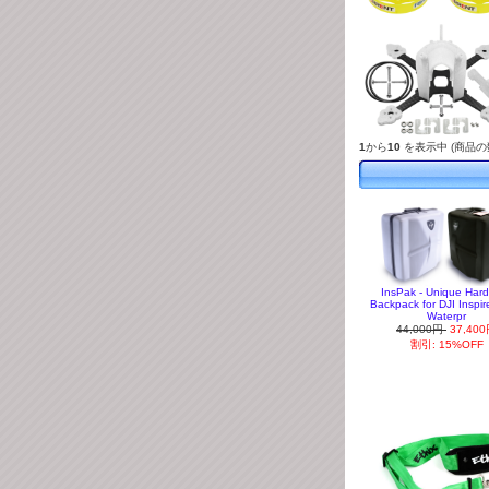
1
から
10
を表示中 (商品の
InsPak - Unique Hard
Backpack for DJI Inspir
Waterpr
44,000円
37,40
割引: 15%OFF