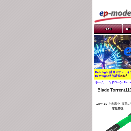
Betaflight 講習※オンラ
Betaflight特別講習
:
ホーム
::
☆ドローン Part
Blade Torrent11
1
から
10
を表示中 (商品の
商品画像