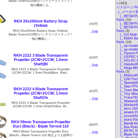
Blade Torrent110用のバッテリーストラップ！
>
(493)
他の機体にも...
☆ドローン Par
|_ メーカー別
|_ BETAFPV 
Parts
(34)
RKH 20x200mm Battery Strap
|_ BETAFPV 
250円
(Yellow)
|_ BETAFPV 
RKH 20x200mm Battery Strap (Yellow)
Parts
(8)
...詳細
Blade Torrent110用のバッテリーストラップ！
|_ DJI Multi 
|_ EMAX Bab
他の機体に...
Parts
(18)
|_ ep-models
|_ ep-models
|_ Flywoo P
RKH 2222 3 Blade Transparent
|_ GEPRC P
420円
Propeller (2CW+2CCW; 1.5mm
|_ HGLRC P
Shaft)Bl
|_ ImpulseRC
...詳細
|_ Mega BEE
RKH 2222 3 Blade Transparent Propeller
Parts
(9)
(2CW+2CCW; 1.5mm Shaft)Blue Blad...
|_ Mobura6/
|_ QAV Part
|_ SpeedyBe
|_ Stan FPV 
RKH 2222 4 Blade Transparent
|_ Team Blac
420円
Propeller (2CW+2CCW; 1.5mm
|_ Tiny Whoo
|_ TransTEC 
Shaft)Ye
...詳細
|_ Warlark8
RKH 2222 4 Blade Transparent Propeller
|_ Warlark8
(2CW+2CCW; 1.5mm Shaft)Yellow Bl...
|_ Aero 150X
|_ Anakin Pa
|_ Armor65/8
|_ Astro Par
RKH 59mm Transparent Propeller
|_ Bandit Ae
980円
Duct (Black) - Blade Torrent 110
|_ Bee Rotor
|_ BIFRC X3
RKH 59mm Transparent Propeller Duct
...詳細
|_ Blade Par
(Black) - Blade Torrent 110 純正よりも効率の
|_ Blade Tor