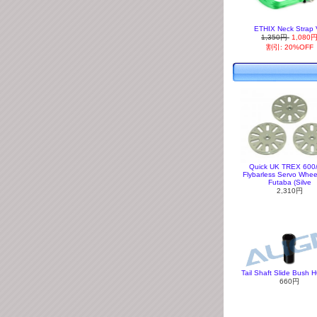
ETHIX Neck Strap
1,350円
1,080
割引: 20%OFF
Quick UK TREX 600
Flybarless Servo Wheel
Futaba (Silve
2,310円
Tail Shaft Slide Bush 
660円