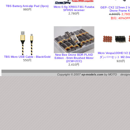
TBS Battery Anti-slip Pad (3pcs)
Micro 0.6g XR601T-B1 Futaba
GEP- CX2 115mm 2 I
980円
SFHSS receiver
Drone Frame K
2,780円
4,600円
2,76
割引: 40%OF
Micro Vespa100HD 
New Bee Drone BDR PLAID
TBS Micro USB Cable - Black/Gold
ダンパーセット M2.0m
Edition - 6mm Brushed Motor
550円
(2CW+2CC)
920円
2,410円
Copyright © 2007
ep-models.com
by MOTO designed