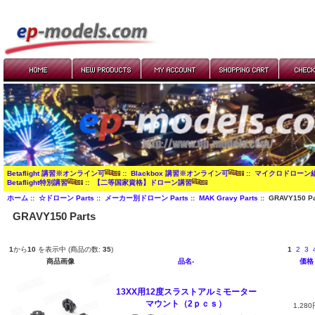
Betaflight 講習※オンライン可
::
Blackbox 講習※オンライン可
::
マイクロドローン
Betaflight特別講習
::
【二等国家資格】ドローン講習
ホーム
::
☆ドローン Parts
::
メーカー別ドローン Parts
::
MAK Gravy Parts
:: GRAVY150 Pa
GRAVY150 Parts
1
から
10
を表示中 (商品の数:
35
)
1
2
3
商品画像
品名-
価格
13XX用12度スラストアルミモーター
マウント（2ｐｃｓ）
1,280