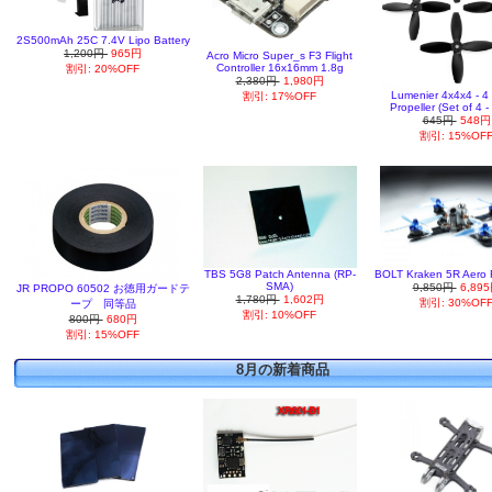
2S500mAh 25C 7.4V Lipo Battery
1,200円
965円
Acro Micro Super_s F3 Flight
Controller 16x16mm 1.8g
割引: 20%OFF
2,380円
1,980円
Lumenier 4x4x4 - 4
割引: 17%OFF
Propeller (Set of 4 -
645円
548円
割引: 15%OF
TBS 5G8 Patch Antenna (RP-
BOLT Kraken 5R Aero 
SMA)
9,850円
6,89
JR PROPO 60502 お徳用ガードテ
1,780円
1,602円
割引: 30%OF
ープ 同等品
割引: 10%OFF
800円
680円
割引: 15%OFF
8月の新着商品