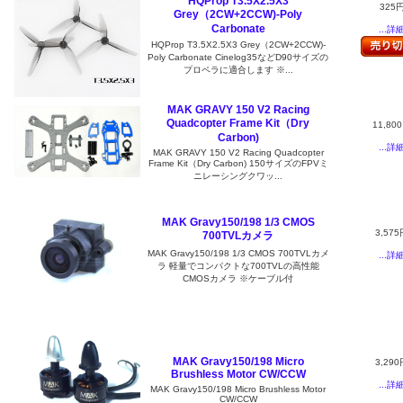
HQProp T3.5X2.5X3
325
Grey（2CW+2CCW)-Poly
Carbonate
...詳
HQProp T3.5X2.5X3 Grey（2CW+2CCW)-
Poly Carbonate Cinelog35などD90サイズの
プロペラに適合します ※...
MAK GRAVY 150 V2 Racing
Quadcopter Frame Kit（Dry
11,80
Carbon)
...詳
MAK GRAVY 150 V2 Racing Quadcopter
Frame Kit（Dry Carbon) 150サイズのFPVミ
ニレーシングクワッ...
MAK Gravy150/198 1/3 CMOS
3,575
700TVLカメラ
MAK Gravy150/198 1/3 CMOS 700TVLカメ
...詳
ラ 軽量でコンパクトな700TVLの高性能
CMOSカメラ ※ケーブル付
MAK Gravy150/198 Micro
3,290
Brushless Motor CW/CCW
...詳
MAK Gravy150/198 Micro Brushless Motor
CW/CCW