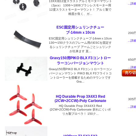
13XX用12度スラストアルミモーターマウント
...詳
（2pcs） 1306〜1806ブラシレスモーター用
12度スラストモーターマウント！ アルミ製で
精度が良く、ガ...
ESC固定用シュリンクチュー
ブ-14mmｘ10cm
200
ESC固定用シュリンクチューブ-14mmｘ10cm
...詳
130〜150クラスのフレーム用のESCを固定す
るシュリンクチューブ アームごとシュリンク
が出来ます 直...
Gravy150用PIKO BLX F3コントロー
650
ラーコンバージョンマウント
...詳
Gravy150用PIKO BLX F3コントローラーコン
バージョンマウント PIKO BLX F3フライトコ
ントローラーを搭載するためのマウントです
Gra...
HQ Durable Prop 3X4X3 Red
305
(2CW+2CCW)-Poly Carbonate
HQ Durable Prop 3X44X3 Red
...詳
(2CW+2CCW)-Poly Carbonate 折れにくいポ
リカ製プロペラ！ 150ク...