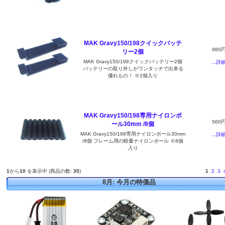
MAK Gravy150/198クイックバッテ
980
リー2個
MAK Gravy150/198クイックバッテリー2個
...詳
バッテリーの取り外しがワンタッチで出来る
優れもの！ ※2個入り
MAK Gravy150/198専用ナイロンポ
560
ール30mm /8個
MAK Gravy150/198専用ナイロンポール30mm
...詳
/8個 フレーム用の軽量ナイロンポール ※8個
入り
1
から
10
を表示中 (商品の数:
35
)
1
2
3
8月: 今月の特価品