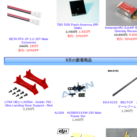
TBS 5G8 Patch Antenna (RP-
ImmersionRC EzUHF 8
SMA)
Diversity Receiv
1,780円
1,602円
19,800円
9,90
割引: 10%OFF
BETA FPV 2P 2.0 JST Male
割引: 50%OF
Connector
200円
180円
割引: 10%OFF
8月の新着商品
LYNX HELI LX0564 - Goblin 700 -
EK4-0153 BELT-C
Ultra Landing Gear Support - Red
テールブーム
3,250円
1,280円
ALIGN H15B001XXW 150 Main
Frame Set
1,400円