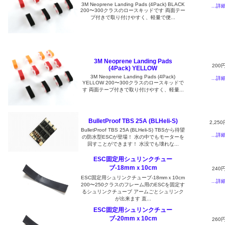
3M Neoprene Landing Pads (4Pack) BLACK
...詳
200〜300クラスのロースキッドです 両面テー
プ付きで取り付けやすく、軽量で便...
3M Neoprene Landing Pads
200
(4Pack) YELLOW
3M Neoprene Landing Pads (4Pack)
...詳
YELLOW 200〜300クラスのロースキッドで
す 両面テープ付きで取り付けやすく、軽量...
BulletProof TBS 25A (BLHeli-S)
2,250
BulletProof TBS 25A (BLHeli-S) TBSから待望
...詳
の防水型ESCが登場！ 水の中でもモーターを
回すことができます！ 水没でも壊れな...
ESC固定用シュリンクチュー
ブ-18mmｘ10cm
240
ESC固定用シュリンクチューブ-18mmｘ10cm
...詳
200〜250クラスのフレーム用のESCを固定す
るシュリンクチューブ アームごとシュリンク
が出来ます 直...
ESC固定用シュリンクチュー
ブ-20mmｘ10cm
260