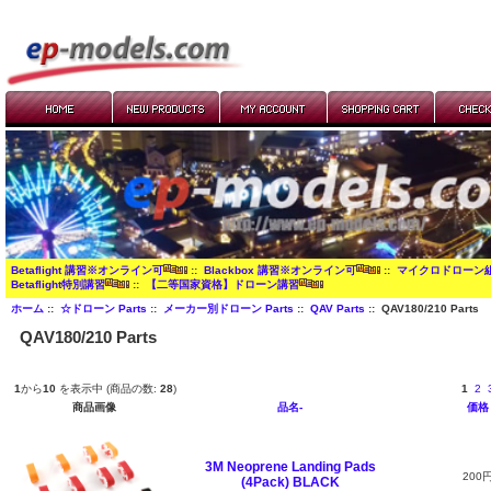
Betaflight 講習※オンライン可
::
Blackbox 講習※オンライン可
::
マイクロドローン
Betaflight特別講習
::
【二等国家資格】ドローン講習
ホーム
::
☆ドローン Parts
::
メーカー別ドローン Parts
::
QAV Parts
:: QAV180/210 Parts
QAV180/210 Parts
1
から
10
を表示中 (商品の数:
28
)
1
2
商品画像
品名-
価格
3M Neoprene Landing Pads
200
(4Pack) BLACK