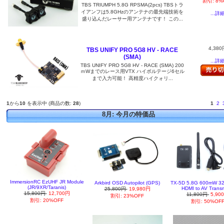
割引: 8%
TBS TRIUMPH 5.8G RPSMA(2pcs) TBSトラ
イアンフは5.8GHzのアンテナの最先端技術を
...詳
盛り込んだレーサー用アンテナです！ この...
4,380
TBS UNIFY PRO 5G8 HV - RACE
(SMA)
...詳
TBS UNIFY PRO 5G8 HV - RACE (SMA) 200
ｍWまでのレース用VTX ハイボルテージ6セル
まで入力可能！ 高精度ハイクォリ...
1
から
10
を表示中 (商品の数:
28
)
1
2
8月: 今月の特価品
ImmersionRC EzUHF JR Module
Arkbird OSD Autopilot (GPS)
TX-5D 5.8G 600mW 32
(JR/9XR/Taranis)
HDMI to AV Transm
25,800円
19,980円
15,800円
12,700円
11,800円
5,90
割引: 23%OFF
割引: 20%OFF
割引: 50%OF