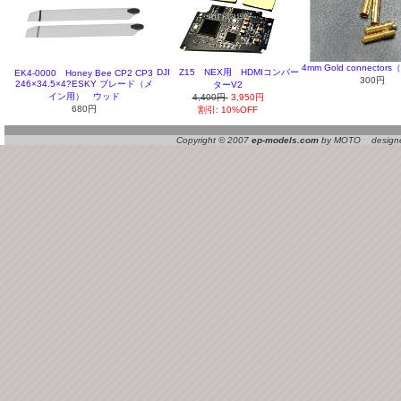
4mm Gold connecto
DJI Z15 NEX用 HDMIコンバー
EK4-0000 Honey Bee CP2 CP3
300円
246×34.5×4?ESKY ブレード（メ
ターV2
イン用） ウッド
4,400円
3,950円
680円
割引: 10%OFF
Copyright © 2007
ep-models.com
by MOTO designed