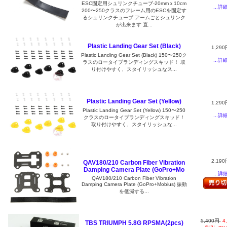
ESC固定用シュリンクチューブ-20mmｘ10cm
...詳
200〜250クラスのフレーム用のESCを固定す
るシュリンクチューブ アームごとシュリンク
が出来ます 直...
Plastic Landing Gear Set (Black)
1,290
Plastic Landing Gear Set (Black) 150〜250ク
...詳
ラスのロータイプランディングスキッド！ 取
り付けやすく、スタイリッシュなス...
Plastic Landing Gear Set (Yellow)
1,290
Plastic Landing Gear Set (Yellow) 150〜250
...詳
クラスのロータイプランディングスキッド！
取り付けやすく、スタイリッシュな...
2,190
QAV180/210 Carbon Fiber Vibration
Damping Camera Plate (GoPro+Mo
...詳
QAV180/210 Carbon Fiber Vibration
Damping Camera Plate (GoPro+Mobius) 振動
を低減する...
5,400円
4
TBS TRIUMPH 5.8G RPSMA(2pcs)