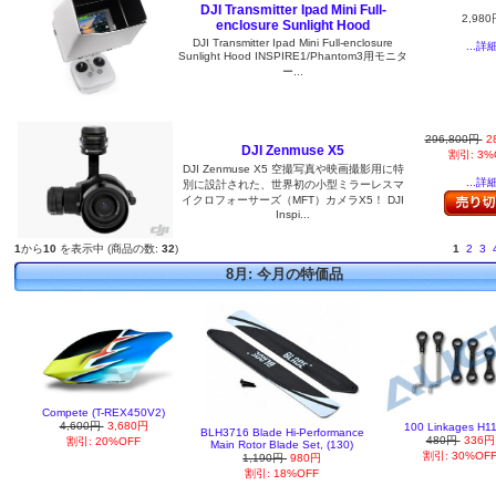
DJI Transmitter Ipad Mini Full-
2,980
enclosure Sunlight Hood
DJI Transmitter Ipad Mini Full-enclosure
...詳
Sunlight Hood INSPIRE1/Phantom3用モニタ
ー...
296,800円
2
DJI Zenmuse X5
割引: 3%
DJI Zenmuse X5 空撮写真や映画撮影用に特
...詳
別に設計された、世界初の小型ミラーレスマ
イクロフォーサーズ（MFT）カメラX5！ DJI
Inspi...
1
から
10
を表示中 (商品の数:
32
)
1
2
3
8月: 今月の特価品
Compete (T-REX450V2)
4,600円
3,680円
100 Linkages H1
BLH3716 Blade Hi-Performance
480円
336円
割引: 20%OFF
Main Rotor Blade Set, (130)
割引: 30%OF
1,190円
980円
割引: 18%OFF