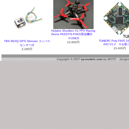
Holybro Shuriken X1 FPV Racing
Drone FASST/S-FHSS受信機付
※USED
TUNERC Poly F405 2
TBS M10Q GPS Glonass コンパス
23,800円
AIO V1.2 ※お
センサー付
10,400円
3,280円
Copyright © 2007
ep-models.com
by MOTO designed