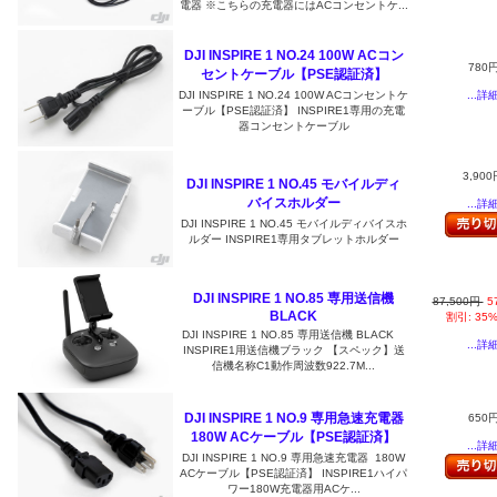
電器 ※こちらの充電器にはACコンセントケ...
DJI INSPIRE 1 NO.24 100W ACコン
780
セントケーブル【PSE認証済】
...詳
DJI INSPIRE 1 NO.24 100W ACコンセントケ
ーブル【PSE認証済】 INSPIRE1専用の充電
器コンセントケーブル
3,900
DJI INSPIRE 1 NO.45 モバイルディ
バイスホルダー
...詳
DJI INSPIRE 1 NO.45 モバイルディバイスホ
ルダー INSPIRE1専用タブレットホルダー
DJI INSPIRE 1 NO.85 専用送信機
87,500円
5
BLACK
割引: 35
DJI INSPIRE 1 NO.85 専用送信機 BLACK
...詳
INSPIRE1用送信機ブラック 【スペック】送
信機名称C1動作周波数922.7M...
DJI INSPIRE 1 NO.9 専用急速充電器
650
180W ACケーブル【PSE認証済】
...詳
DJI INSPIRE 1 NO.9 専用急速充電器 180W
ACケーブル【PSE認証済】 INSPIRE1ハイパ
ワー180W充電器用ACケ...