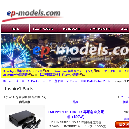
Betaflight 講習※オンライン可
::
Blackbox 講習※オンライン可
::
マイクロドローン
Betaflight特別講習
::
【二等国家資格】ドローン講習
ホーム
::
☆ドローン Parts
::
メーカー別ドローン Parts
::
DJI Multi Rotor Parts
:: Inspire1 P
Inspire1 Parts
1
から
10
を表示中 (商品の数:
32
)
1
2
3
商品画像
品名-
価格
DJI INSPIRE 1 NO.13 専用急速充電
11,70
器（180W）
...詳
DJI INSPIRE 1 NO.13 専用急速充電器
（180W） INSPIRE1用ハイパワー180W充