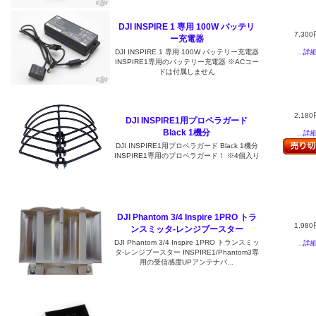
DJI INSPIRE 1 専用 100W バッテリ
7,300
ー充電器
...詳
DJI INSPIRE 1 専用 100W バッテリー充電器
INSPIRE1専用のバッテリー充電器 ※ACコー
ドは付属しません
2,180
DJI INSPIRE1用プロペラガード
Black 1機分
...詳
DJI INSPIRE1用プロペラガード Black 1機分
INSPIRE1専用のプロペラガード！ ※4個入り
DJI Phantom 3/4 Inspire 1PRO トラ
1,980
ンスミッタ-レンジブースター
DJI Phantom 3/4 Inspire 1PRO トランスミッ
...詳
タ-レンジブースター INSPIRE1/Phantom3専
用の受信感度UPアンテナパ...