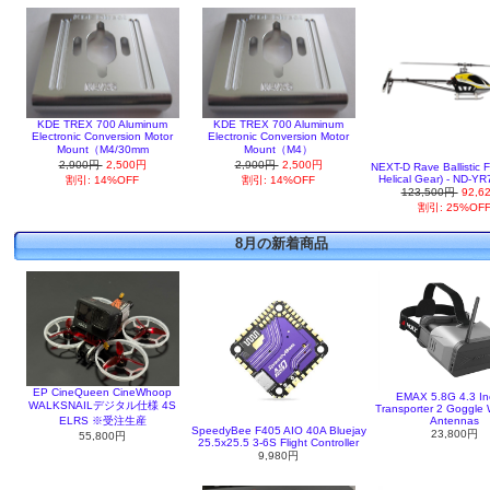
KDE TREX 700 Aluminum
KDE TREX 700 Aluminum
Electronic Conversion Motor
Electronic Conversion Motor
Mount（M4/30mm
Mount（M4）
2,900円
2,500円
2,900円
2,500円
NEXT-D Rave Ballistic 
Helical Gear) - ND-Y
割引: 14%OFF
割引: 14%OFF
123,500円
92,6
割引: 25%OF
8月の新着商品
EP CineQueen CineWhoop
EMAX 5.8G 4.3 In
WALKSNAILデジタル仕様 4S
Transporter 2 Goggle 
ELRS ※受注生産
Antennas
SpeedyBee F405 AIO 40A Bluejay
23,800円
55,800円
25.5x25.5 3-6S Flight Controller
9,980円