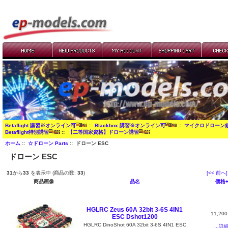
Betaflight 講習※オンライン可
::
Blackbox 講習※オンライン可
::
マイクロドローン
Betaflight特別講習
::
【二等国家資格】ドローン講習
ホーム
::
☆ドローン Parts
:: ドローン ESC
ドローン ESC
31
から
33
を表示中 (商品の数:
33
)
[<< 前へ]
商品画像
品名
価格
HGLRC Zeus 60A 32bit 3-6S 4IN1
11,20
ESC Dshot1200
HGLRC DinoShot 60A 32bit 3-6S 4IN1 ESC
...詳