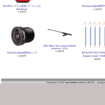
DJI FPVシステム専用 ハードシェル
RunCam Hybrid用
Backpack
1,200円
7,800円
ORT Micro Vee Linear 5.8GHz
Antenna - U.FL
1,690円
RunCam Hybrid用HDレンズ
BETA FPV BT2.0-PH
1,800円
Adapter Cable ※
980円
Copyright © 2007
ep-models.com
by MOTO designed