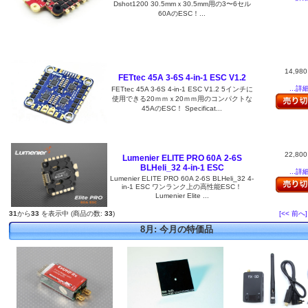
Dshot1200 30.5mmｘ30.5mm用の3〜6セル
60AのESC！...
14,98
FETtec 45A 3-6S 4-in-1 ESC V1.2
...詳
FETtec 45A 3-6S 4-in-1 ESC V1.2 5インチに
使用できる20ｍｍｘ20ｍｍ用のコンパクトな
45AのESC！ Specificat...
22,80
Lumenier ELITE PRO 60A 2-6S
BLHeli_32 4-in-1 ESC
...詳
Lumenier ELITE PRO 60A 2-6S BLHeli_32 4-
in-1 ESC ワンランク上の高性能ESC！
Lumenier Elite ...
31
から
33
を表示中 (商品の数:
33
)
[<< 前へ]
8月: 今月の特価品