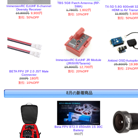
TBS 5G8 Patch Antenna (RP-
ImmersionRC EzUHF 8-channel
SMA)
TX-5D 5.8G 600mW 32
Diversity Receiver
1,780円
1,602円
HDMI to AV Transm
19,800円
9,900円
11,800円
5,90
割引: 10%OFF
割引: 50%OFF
割引: 50%OF
ImmersionRC EzUHF JR Module
Arkbird OSD Autopilo
(JR/9XR/Taranis)
25,800円
19,9
15,800円
12,700円
割引: 23%OF
BETA FPV 2P 2.0 JST Male
割引: 20%OFF
Connector
200円
180円
割引: 10%OFF
8月の新着商品
Beta FPV BT2.0 450mAh 1S 30C
Battery
960円