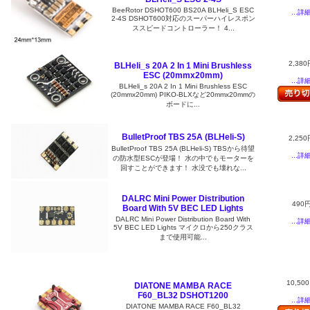
BeeRotor DSHOT600 BS20A BLHeli_S ESC
...詳
2-4S DSHOT600対応のスーパーハイレスポン
ススピードコントローラー！ 4...
2,380
BLHeli_s 20A 2 In 1 Mini Brushless
ESC (20mmx20mm)
...詳
BLHeli_s 20A 2 In 1 Mini Brushless ESC
(20mmx20mm) PIKO-BLXなど20mmx20mmの
ボードに...
BulletProof TBS 25A (BLHeli-S)
2,250
BulletProof TBS 25A (BLHeli-S) TBSから待望
...詳
の防水型ESCが登場！ 水の中でもモーターを
回すことができます！ 水没でも壊れな...
DALRC Mini Power Distribution
490
Board With 5V BEC LED Lights
DALRC Mini Power Distribution Board With
...詳
5V BEC LED Lights マイクロから250クラス
まで使用可能...
10,50
DIATONE MAMBA RACE
F60_BL32 DSHOT1200
...詳
DIATONE MAMBA RACE F60_BL32