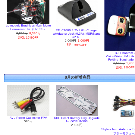
ep-models Brushless Main Motor
Comversion kit（HP05S）
EFLC1000 3.7V LiPo Charger
9,800円
8,330円
w/Adapter Jack (0.3A): MSR/Nano
CP X
割引: 15%OFF
2,000円
1,000円
割引: 50%OFF
DJI Phantom 
Vision/Vision+Mobil
Folding Sunshade 
1,580円
1,45
割引: 8%OFF
8月の新着商品
AV / Power Cables for FPV
KDE Direct Battery Tray Upgrade
580円
for GOBLIN500
2,890円
Skylark Auto Antenna 
プターモジュー