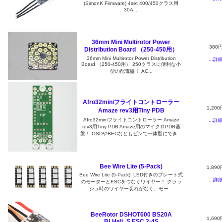
(SimonK Firmware) 4set 400/450クラス用
30A ...
36mm Mini Multirotor Power
380
Distribution Board （250-450用）
36mm Mini Multirotor Power Distribution
...詳
Board （250-450用） 250クラスに便利な小
型の配電盤！ AC...
Afro32miniフライトコントローラー
1,200
Amaze rev3用Tiny PDB
Afro32miniフライトコントローラー Amaze
...詳
rev3用Tiny PDB Amaze用のマイクロPDB基
盤！ OSDやBECなどもピンで一体型にでき...
Bee Wire Lite (5-Pack)
1,890
Bee Wire Lite (5-Pack) LED付きのプレート式
...詳
のモーターとESCをつなぐワイヤー！ クラッ
シュ時のワイヤー切れがなく、モー...
BeeRotor DSHOT600 BS20A
1,690
BLHeli_S ESC 2-4S