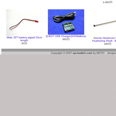
3,980円
Q-BOT USB Charger(X4/Walkera)
Male JST battery pigtail 10cm
Xtreme Hardened 
980円
length
Featheirng Shaft -
90円
480円
Copyright © 2007
ep-models.com
by MOTO designed