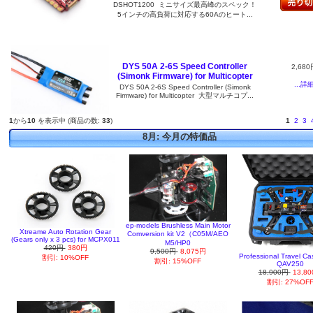
DSHOT1200 ミニサイズ最高峰のスペック！
5インチの高負荷に対応する60Aのヒート...
DYS 50A 2-6S Speed Controller
2,680
(Simonk Firmware) for Multicopter
...詳
DYS 50A 2-6S Speed Controller (Simonk
Firmware) for Multicopter 大型マルチコプ...
1
から
10
を表示中 (商品の数:
33
)
1
2
3
8月: 今月の特価品
ep-models Brushless Main Motor
Xtreame Auto Rotation Gear
Comversion kit V2（C05M/AEO
(Gears only x 3 pcs) for MCPX011
M5/HP0
420円
380円
9,500円
8,075円
Professional Travel Cas
割引: 10%OFF
割引: 15%OFF
QAV250
18,900円
13,8
割引: 27%OF