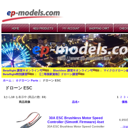
Betaflight 講習※オンライン可
::
Blackbox 講習※オンライン可
::
マイクロドローン
Betaflight特別講習
::
【二等国家資格】ドローン講習
ホーム
::
☆ドローン Parts
:: ドローン ESC
ドローン ESC
1
から
10
を表示中 (商品の数:
33
)
1
2
3
商品画像
品名+
価格
30A ESC Brushless Motor Speed
6,950
Controller (SimonK Firmware) 4set
30A ESC Brushless Motor Speed Controller
...詳