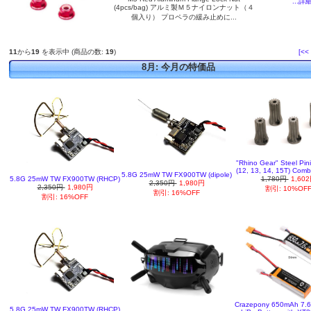
...詳
(4pcs/bag) アルミ製Ｍ５ナイロンナット（４
個入り） プロペラの緩み止めに...
11
から
19
を表示中 (商品の数:
19
)
[<<
8月: 今月の特価品
"Rhino Gear" Steel Pin
(12, 13, 14, 15T) Comb
5.8G 25mW TW FX900TW (dipole)
5.8G 25mW TW FX900TW (RHCP)
1,780円
1,60
2,350円
1,980円
2,350円
1,980円
割引: 10%OF
割引: 16%OFF
割引: 16%OFF
Crazepony 650mAh 7.
5.8G 25mW TW FX900TW (RHCP)