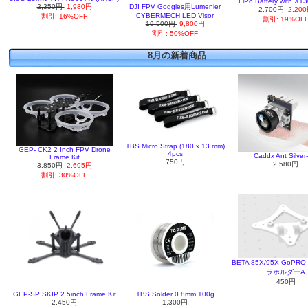
LiPo Battery with XT3
2,350円
1,980円
DJI FPV Goggles用Lumenier
2,700円
2,20
CYBERMECH LED Visor
割引: 16%OFF
割引: 19%OF
19,500円
9,800円
割引: 50%OFF
8月の新着商品
TBS Micro Strap (180 x 13 mm)
GEP- CK2 2 Inch FPV Drone
4pcs
Caddx Ant Silver
Frame Kit
750円
2,580円
3,850円
2,695円
割引: 30%OFF
BETA 85X/95X GoPRO
ラホルダーA
450円
GEP-SP SKIP 2.5inch Frame Kit
TBS Solder 0.8mm 100g
2,450円
1,300円