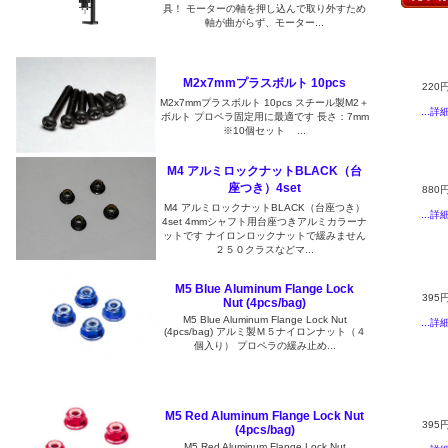
具！ モーターの軸を押し込んで取り外すため
軸が曲がらず、モーター...
M2x7mmプラスボルト 10pcs
220
M2x7mmプラスボルト 10pcs スチール製M2＋
...詳
ボルト プロペラ固定用に最適です 長さ：7mm
※10個セット ...
M4 アルミロックナットBLACK（台
座つき）4set
880
M4 アルミロックナットBLACK（台座つき）
...詳
4set 4mmシャフト用台座つきアルミカラーナ
ットです ナイロンロックナットで緩みません
２５０クラスなどマ...
M5 Blue Aluminum Flange Lock
395
Nut (4pcs/bag)
M5 Blue Aluminum Flange Lock Nut
...詳
(4pcs/bag) アルミ製Ｍ５ナイロンナット（４
個入り） プロペラの緩み止め...
M5 Red Aluminum Flange Lock Nut
395
(4pcs/bag)
M5 Red Aluminum Flange Lock Nut