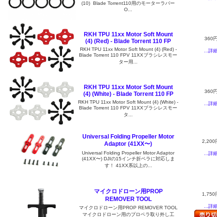
(10) Blade Torrent110用のモーターラバー
O...
RKH TPU 11xx Motor Soft Mount
360
(4) (Red) - Blade Torrent 110 FP
RKH TPU 11xx Motor Soft Mount (4) (Red) -
...詳
Blade Torrent 110 FPV 11XXブラシレスモー
ター用...
RKH TPU 11xx Motor Soft Mount
360
(4) (White) - Blade Torrent 110 FP
RKH TPU 11xx Motor Soft Mount (4) (White) -
...詳
Blade Torrent 110 FPV 11XXブラシレスモー
タ...
Universal Folding Propeller Motor
2,200
Adaptor (41XX〜)
Universal Folding Propeller Motor Adaptor
...詳
(41XX〜) DJIの15インチ折ペラに対応しま
す！ 41XX系以上の...
マイクロドローン用PROP
1,750
REMOVER TOOL
...詳
マイクロドローン用PROP REMOVER TOOL
マイクロドローン用のプロペラ取り外し工