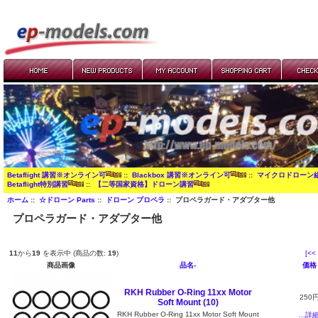
Betaflight 講習※オンライン可
::
Blackbox 講習※オンライン可
::
マイクロドローン
Betaflight特別講習
::
【二等国家資格】ドローン講習
ホーム
::
☆ドローン Parts
::
ドローン プロペラ
:: プロペラガード・アダプター他
プロペラガード・アダプター他
11
から
19
を表示中 (商品の数:
19
)
[<<
商品画像
品名-
価格
RKH Rubber O-Ring 11xx Motor
250
Soft Mount (10)
RKH Rubber O-Ring 11xx Motor Soft Mount
...詳