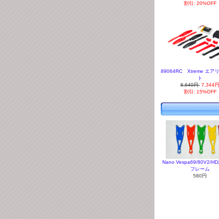
割引: 20%OFF
89064RC Xtreme エ
ト
8,640円
7,344
割引: 15%OFF
Nano Vespa69/80V2/
フレーム
580円