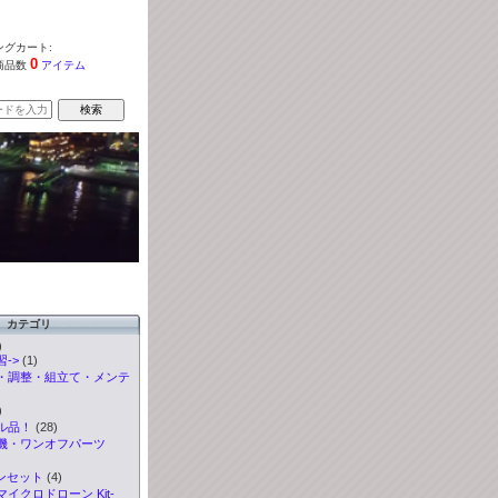
グカート:
0
商品数
アイテム
カテゴリ
)
->
(1)
・調整・組立て・メンテ
)
ル品！
(28)
機・ワンオフパーツ
ンセット
(4)
イクロドローン Kit-