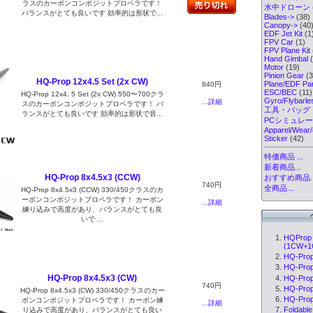
ラスのカーボンコンポジットプロペラです！
水中ドローン
バランスがとても良いです 効率的は形状で...
Blades->
(38)
Canopy->
(40
EDF Jet Kit
(1
FPV Car
(1)
FPV Plane Kit
Hand Gimbal
(
Motor
(19)
Pinion Gear
(3
HQ-Prop 12x4.5 Set (2x CW)
Plane/EDF Par
840円
ESC/BEC
(11)
HQ-Prop 12x4. 5 Set (2x CW) 550〜700クラ
Gyro/Flybarl
...詳細
スのカーボンコンポジットプロペラです！ バ
工具・バッグ
ランスがとても良いです 効率的は形状で音...
PCシミュレ
Apparel/Wear/
Sticker
(42)
特価商品 ...
新着商品...
HQ-Prop 8x4.5x3 (CCW)
おすすめ商品..
740円
全商品...
HQ-Prop 8x4.5x3 (CCW) 330/450クラスのカ
ーボンコンポジットプロペラです！ カーボン
...詳細
練り込みで高度があり、バランスがとても良
いで ...
HQProp 
(1CW+1C
HQ-Prop
HQ-Prop
HQ-Prop 8x4.5x3 (CW)
HQ-Pro
740円
HQ-Prop
HQ-Prop 8x4.5x3 (CW) 330/450クラスのカー
HQ-Prop
ボンコンポジットプロペラです！ カーボン練
...詳細
Foldable
り込みで高度があり、バランスがとても良い