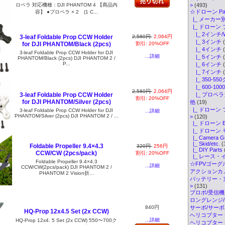
ロペラ 対応機種：DJI PHANTOM 4 【商品内
>
(493)
☆ドローン Par
容】 ●プロペラ × 2 (1 C...
|_ メーカー別
|_ ドローン
|_ 2インチ/
2,580円
2,064円
3-leaf Foldable Prop CCW Holder
|_ 3インチ
(
割引: 20%OFF
for DJI PHANTOM/Black (2pcs)
|_ 4インチ
(
3-leaf Foldable Prop CCW Holder for DJI
...詳細
|_ 5インチ
(
PHANTOM/Black (2pcs) DJI PHANTOM 2 /
P...
|_ 6インチ
(
|_ 7インチ
(
|_ 350-55
|_ 600-10
2,580円
2,064円
|_ プロペ
3-leaf Foldable Prop CCW Holder
割引: 20%OFF
for DJI PHANTOM/Silver (2pcs)
他
(19)
|_ ドローン
3-leaf Foldable Prop CCW Holder for DJI
...詳細
PHANTOM/Silver (2pcs) DJI PHANTOM 2 / ...
>
(120)
|_ ドローン 
|_ ドローン
|_ Camera G
|_ Skid/etc.
(
Foldable Propeller 9.4×4.3
320円
256円
|_ DIY Parts
CCW/CW (2pcs/pack)
割引: 20%OFF
|_ レース・
Foldable Propeller 9.4×4.3
☆FPVゴーグル・
...詳細
CCW/CW(2pcs/pack) DJI PHANTOM 2 /
アクションカメ
PHANTOM 2 Vision折...
バッテリー・
>
(131)
プロポ/受信機
ロングレンジ/ELR
840円
サーボ/サー
HQ-Prop 12x4.5 Set (2x CCW)
ヘリコプター K
...詳細
HQ-Prop 12x4. 5 Set (2x CCW) 550〜700ク
ヘリコプター Pa