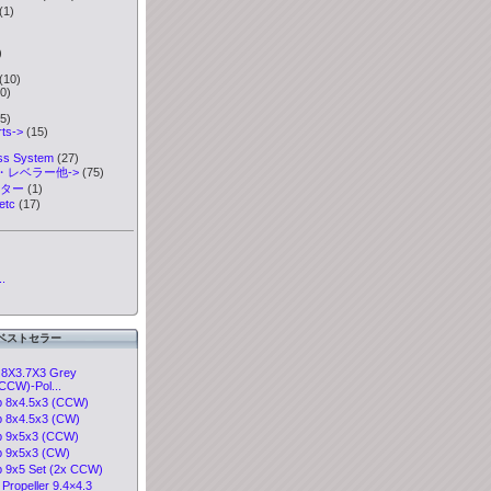
(1)
)
)
(10)
0)
5)
ts->
(15)
ess System
(27)
・レベラー他->
(75)
ーター
(1)
etc
(17)
.
ベストセラー
8X3.7X3 Grey
CW)-Pol...
 8x4.5x3 (CCW)
 8x4.5x3 (CW)
p 9x5x3 (CCW)
 9x5x3 (CW)
 9x5 Set (2x CCW)
 Propeller 9.4×4.3