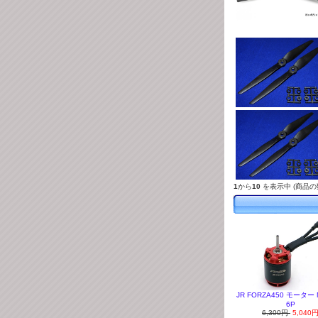
1
から
10
を表示中 (商品の
JR FORZA450 モーター N
6P
6,300円
5,040