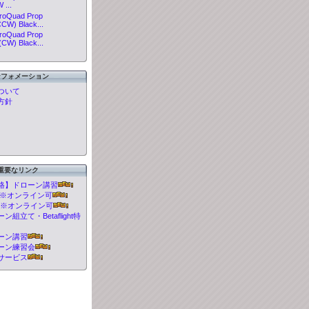
...
roQuad Prop
CW) Black...
roQuad Prop
CW) Black...
ンフォメーション
ついて
方針
重要なリンク
格】ドローン講習
t 講習※オンライン可
 講習※オンライン可
組立て・Betaflight特
ーン講習
ーン練習会
サービス