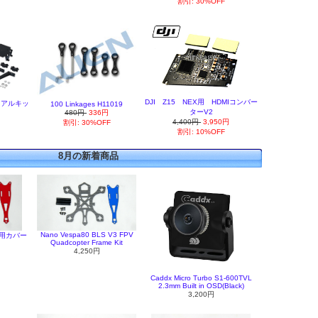
割引: 30%OFF
DJI Z15 NEX用 HDMIコンバー
アリアルキッ
100 Linkages H11019
ターV2
480円
336円
4,400円
3,950円
割引: 30%OFF
円
割引: 10%OFF
8月の新着商品
Nano Vespa80 BLS V3 FPV
HD用カバー
Quadcopter Frame Kit
4,250円
Caddx Micro Turbo S1-600TVL
2.3mm Built in OSD(Black)
3,200円