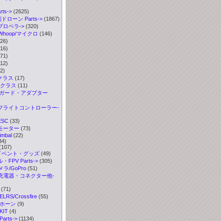
ts
->
(2625)
ドローン Parts->
(1867)
 プロペラ
->
(320)
Whoop/マイクロ
(146)
26)
16)
71)
12)
2)
0クラス
(17)
00クラス
(11)
ラガード・アダプター
 フライトコントローラー-
ESC
(33)
 モーター
(73)
imbal
(22)
34)
(107)
イベント・グッズ
(49)
FPV Parts->
(305)
ラ/GoPro
(51)
充電器・コネクター他-
(71)
S/Crossfire
(55)
ボホーン
(9)
IT
(4)
rts->
(1134)