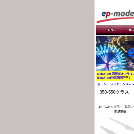
Betaflight 講習※オンラ
Betaflight特別講習
:
ホーム
::
☆ドローン Part
350-550クラス
1
から
10
を表示中 (商品の
商品画像