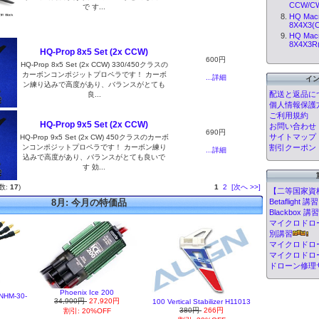
CCW/CW 
で す...
HQ Mac
8X4X3(C
HQ Mac
8X4X3R(
HQ-Prop 8x5 Set (2x CCW)
600円
HQ-Prop 8x5 Set (2x CCW) 330/450クラスの
カーボンコンポジットプロペラです！ カーボ
...詳細
イ
ン練り込みで高度があり、バランスがとても
配送と返品に
良...
個人情報保護
ご利用規約
HQ-Prop 9x5 Set (2x CCW)
お問い合わせ
690円
サイトマップ
HQ-Prop 9x5 Set (2x CW) 450クラスのカーボ
ンコンポジットプロペラです！ カーボン練り
割引クーポン
...詳細
込みで高度があり、バランスがとても良いで
す 効...
数:
17
)
1
2
[次へ >>]
【二等国家資
Betafligh
8月: 今月の特価品
Blackbox
マイクロドローン
別講習
マイクロドロ
マイクロドロ
ドローン修理
Phoenix Ice 200
HM-30-
34,900円
27,920円
100 Vertical Stabilizer H11013
380円
266円
割引: 20%OFF
円