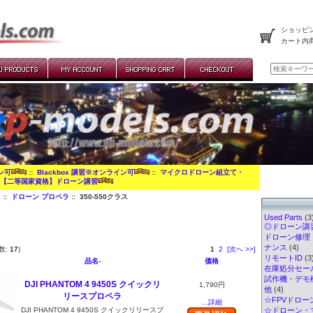
ショッピン
カート内
イン可
::
Blackbox 講習※オンライン可
::
マイクロドローン組立て・
:
【二等国家資格】ドローン講習
s
::
ドローン プロペラ
:: 350-550クラス
Used Parts
(3
◎ドローン講習
ドローン修理
ナンス
(4)
数:
17
)
1
2
[次へ >>]
リモートID
(3
品名-
価格
在庫処分セー
試作機・デモ
DJI PHANTOM 4 9450S クイックリ
1,790円
他
(4)
リースプロペラ
☆FPVドロー
...詳細
DJI PHANTOM 4 9450S クイックリリースプ
☆ドローン・マ