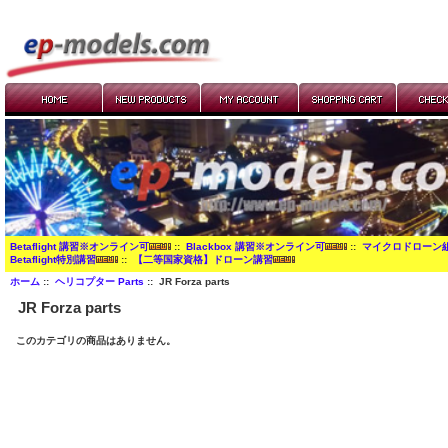
Betaflight 講習※オンライン可
::
Blackbox 講習※オンライン可
::
マイクロドローン
Betaflight特別講習
::
【二等国家資格】ドローン講習
ホーム
::
ヘリコプター Parts
:: JR Forza parts
JR Forza parts
このカテゴリの商品はありません。