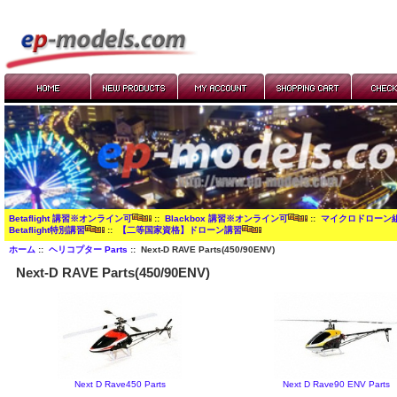
Betaflight 講習※オンライン可
::
Blackbox 講習※オンライン可
::
マイクロドローン
Betaflight特別講習
::
【二等国家資格】ドローン講習
ホーム
::
ヘリコプター Parts
:: Next-D RAVE Parts(450/90ENV)
Next-D RAVE Parts(450/90ENV)
Next D Rave450 Parts
Next D Rave90 ENV Parts