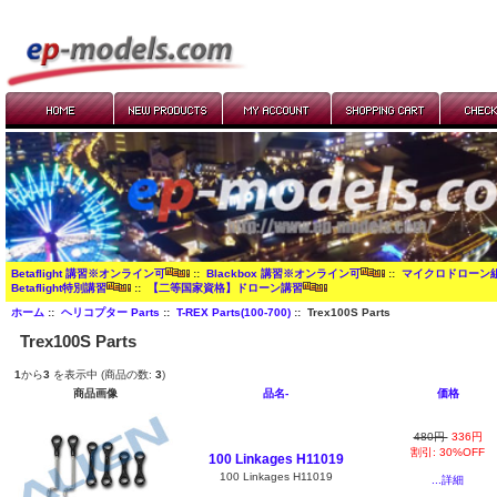
Betaflight 講習※オンライン可
::
Blackbox 講習※オンライン可
::
マイクロドローン
Betaflight特別講習
::
【二等国家資格】ドローン講習
ホーム
::
ヘリコプター Parts
::
T-REX Parts(100-700)
:: Trex100S Parts
Trex100S Parts
1
から
3
を表示中 (商品の数:
3
)
商品画像
品名-
価格
480円
336円
割引: 30%OFF
100 Linkages H11019
100 Linkages H11019
...詳細