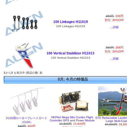
480円
336円
割引: 30%OFF
100 Linkages H11019
100 Linkages H11019
...詳細
380円
266円
割引: 30%OFF
100 Vertical Stabilizer H11013
100 Vertical Stabilizer H11013
...詳細
1
から
3
を表示中 (商品の数:
3
)
8月: 今月の特価品
HKPilot Mega Mini Combo Flight
STO Retractable Landin
X100用ローターブレードガード
Controller GPS and Power Module
Large Multi-Cop
（X100）
19,800円
15,840円
49,800円
39,8
540円
400円