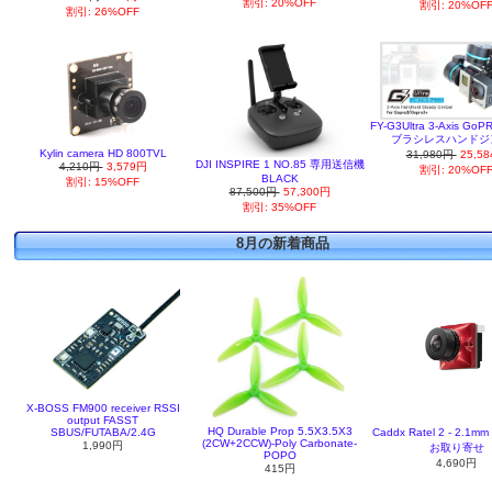
割引: 20%OFF
割引: 20%OF
割引: 26%OFF
FY-G3Ultra 3-Axis Go
ブラシレスハンドジ
Kylin camera HD 800TVL
31,980円
25,5
DJI INSPIRE 1 NO.85 専用送信機
4,210円
3,579円
割引: 20%OF
BLACK
割引: 15%OFF
87,500円
57,300円
割引: 35%OFF
8月の新着商品
X-BOSS FM900 receiver RSSI
output FASST
HQ Durable Prop 5.5X3.5X3
SBUS/FUTABA/2.4G
Caddx Ratel 2 - 2.1m
(2CW+2CCW)-Poly Carbonate-
1,990円
お取り寄せ
POPO
4,690円
415円