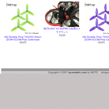
BETA 95X V3 GoPRO Lite用カメ
ラマウント
750円
HQ Durable Prop T3X3X3 Green
HQ Durable Prop T3X3
(2CW+2CCW)-Poly Carbonate
(2CW+2CCW)-Poly Ca
305円
305円
Copyright © 2007
ep-models.com
by MOTO designed