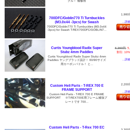
クル！ 補修用
1,980
700DFC/Goblin770 Ti Turnbuckles
(M3.0x44 -3pcs) for Swash
...詳
700DFC/Goblin770 Ti Turnbuckles (M3.0x44
-3pcs) for Swash T-REX700DFC/GOBLIN7...
Curtis Youngblood Radix Super
6,360円
5
Stubz 4mm Paddles
割引: 10
Curtis Youngblood Radix Super Stubz 4mm
...詳
Paddles ヤングブラッド設計！ 60/90サイズ
用カーボンパドル！ と...
2,200
Custom Heli Parts - T-REX 700 E
FRAME SUPPORT
...詳
Custom Heli Parts - T-REX 700 E FRAME
SUPPORT ※T-REX700E用フレーム補強プ
レートです 700...
Custom Heli Parts - T-Rex 700 EC
3,300