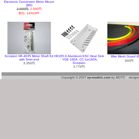
Electronic Conversion Motor Mount
(M3)
2,900円
2,500円
割引: 14%OFF
Scorpion HK-4035 Motor Shaft Kit
H0165-S Aluminum ESC Heat Sink
Wire Mesh Guard 
with 5mm end
- YGE 160A, CC Ice160A,
300円
Scorpion
3,350円
3,770円
Copyright © 2007
ep-models.com
by MOTO designed