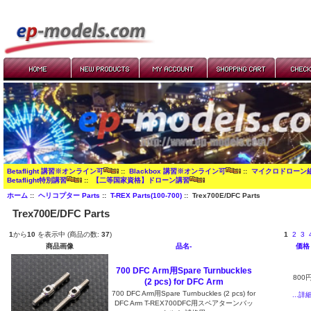
Betaflight 講習※オンライン可
::
Blackbox 講習※オンライン可
::
マイクロドローン
Betaflight特別講習
::
【二等国家資格】ドローン講習
ホーム
::
ヘリコプター Parts
::
T-REX Parts(100-700)
:: Trex700E/DFC Parts
Trex700E/DFC Parts
1
から
10
を表示中 (商品の数:
37
)
1
2
3
商品画像
品名-
価格
700 DFC Arm用Spare Turnbuckles
800
(2 pcs) for DFC Arm
700 DFC Arm用Spare Turnbuckles (2 pcs) for
...詳
DFC Arm T-REX700DFC用スペアターンバッ