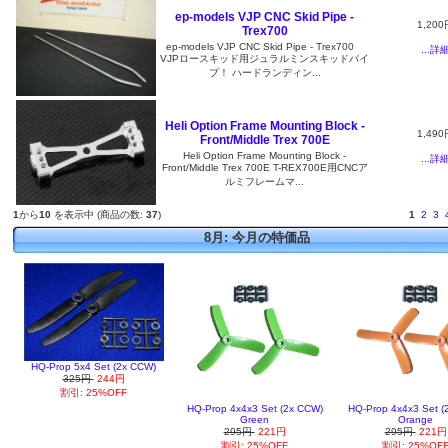
ep-models VJP CNC Skid Pipe -
1,200
Trex700
ep-models VJP CNC Skid Pipe - Trex700
...詳
VJPロースキッド用ジュラルミンスキッドパイ
プ！ ハードランディン...
Heli Option Frame Mounting Block -
1,490
Front/Middle Trex 700E
Heli Option Frame Mounting Block -
...詳
Front/Middle Trex 700E T-REX700E用CNCア
ルミフレームマ...
1
から
10
を表示中 (商品の数:
37
)
1
2
3
8月: 今月の特価品
HQ-Prop 5x4 Set (2x CCW)
325円
244円
割引: 25%OFF
HQ-Prop 4x4x3 Set (2x CCW)
HQ-Prop 4x4x3 Set (
Green
Orange
295円
221円
295円
221円
割引: 25%OFF
割引: 25%OF