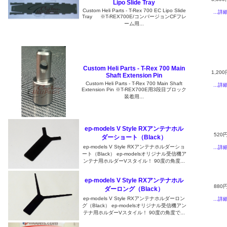
Lipo Slide Tray
Custom Heli Parts - T-Rex 700 EC Lipo Slide
...詳
Tray ※T-REX700E/コンバージョンCFフレ
ーム用...
Custom Heli Parts - T-Rex 700 Main
1,200
Shaft Extension Pin
Custom Heli Parts - T-Rex 700 Main Shaft
...詳
Extension Pin ※T-REX700E用3段目ブロック
装着用...
ep-models V Style RXアンテナホル
520
ダーショート（Black）
ep-models V Style RXアンテナホルダーショ
...詳
ート（Black） ep-modelsオリジナル受信機ア
ンテナ用ホルダーVスタイル！ 90度の角度...
ep-models V Style RXアンテナホル
880
ダーロング（Black）
ep-models V Style RXアンテナホルダーロン
...詳
グ（Black） ep-modelsオリジナル受信機アン
テナ用ホルダーVスタイル！ 90度の角度で...