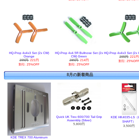
HQ-Prop 4x4x3 Set (2x CW)
HQ-Prop 4x4.5R Bullnose Set (2x
HQ-Prop 4x4x3 Set (2x
Orange
CW) Green
295円
221円
295円
221円
285円
214円
割引: 25%OF
割引: 25%OFF
割引: 25%OFF
8月の新着商品
Quick UK Trex 600/700 Tail Grip
KDE HK4035-LS
Assembly (Silver)
SHAFT）
5,800円
3,500円
KDE TREX 700 Aluminum