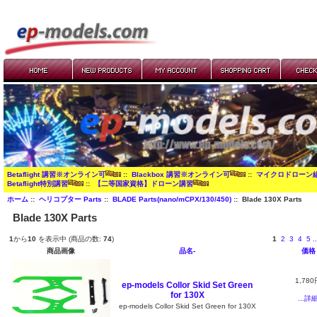
Betaflight 講習※オンライン可
::
Blackbox 講習※オンライン可
::
マイクロドローン
Betaflight特別講習
::
【二等国家資格】ドローン講習
ホーム
::
ヘリコプター Parts
::
BLADE Parts(nano/mCPX/130/450)
:: Blade 130X Parts
Blade 130X Parts
1
から
10
を表示中 (商品の数:
74
)
1
2
3
4
5
..
商品画像
品名-
価格
1,780
ep-models Collor Skid Set Green
for 130X
...詳
ep-models Collor Skid Set Green for 130X