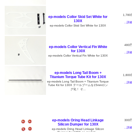
1,780
ep-models Collor Skid Set White for
130X
...詳
ep-models Collor Skid Set White for 130X
480
ep-models Collor Vertical Fin White
for 130X
...詳
ep-models Collor Vertical Fin White for 130X
ep-models Long Tail Boom +
1,800
Titanium Torque Tube Kit for 130X
ep-models Long Tail Boom + Titanium Torque
...詳
Tube Kit for 130X テールブームを15mmロン
グ化！ そ...
ep-models Oring Head Linkage
300
Silicon Dumper for 130X
...詳
ep-models Oring Head Linkage Silicon