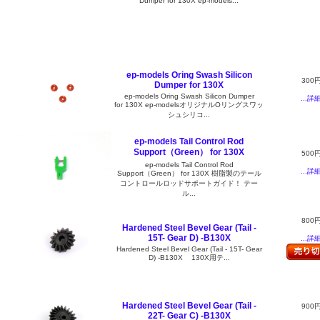
Dumper for 130X ep-models...
ep-models Oring Swash Silicon
300
Dumper for 130X
ep-models Oring Swash Silicon Dumper
...詳
for 130X ep-modelsオリジナルOリングスワッ
シュシリコ...
ep-models Tail Control Rod
Support（Green） for 130X
500
ep-models Tail Control Rod
...詳
Support（Green） for 130X 樹脂製のテール
コントロールロッドサポートガイド！ テー
ル...
800
Hardened Steel Bevel Gear (Tail -
15T- Gear D) -B130X
...詳
Hardened Steel Bevel Gear (Tail - 15T- Gear
D) -B130X 130X用テ...
Hardened Steel Bevel Gear (Tail -
900
22T- Gear C) -B130X