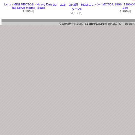
Lynx - MINI PROTOS - Heavy Duty
MOTOR 1806_2300KV
DJI Z15 GH3用 HDMIコンバー
Tail Servo Mount - Black
280
ターV4
2,100円
3,900円
4,300円
Copyright © 2007
ep-models.com
by MOTO designed