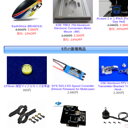
ALware 2 in 1 iPitch (F
Size Heli)
KDE TREX 700 Aluminum
2,980円
2,38
EarthShine (BEAM E4)
Electronic Conversion Motor
割引: 20%OF
4,600円
3,990円
Mount（M4）
割引: 13%OFF
2,900円
2,500円
割引: 14%OFF
8月の新着商品
CNC Aluminum FPV M
DYS 50A 2-6S Speed Controller
15*6mm 薄型マイクロサイズ水準器
Transmitter Bracket/ Tr
(Simonk Firmware) for Multicopter
Hook -
300円
2,680円
2,300円