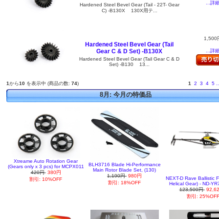
...詳
Hardened Steel Bevel Gear (Tail - 22T- Gear
C) -B130X 130X用テ...
1,500
Hardened Steel Bevel Gear (Tail
Gear C & D Set) -B130X
...詳
Hardened Steel Bevel Gear (Tail Gear C & D
Set) -B130 13...
1
から
10
を表示中 (商品の数:
74
)
1
2
3
4
5
..
8月: 今月の特価品
Xtreame Auto Rotation Gear
BLH3716 Blade Hi-Performance
(Gears only x 3 pcs) for MCPX011
Main Rotor Blade Set, (130)
420円
380円
1,190円
980円
NEXT-D Rave Ballistic 
割引: 10%OFF
割引: 18%OFF
Helical Gear) - ND-Y
123,500円
92,6
割引: 25%OF