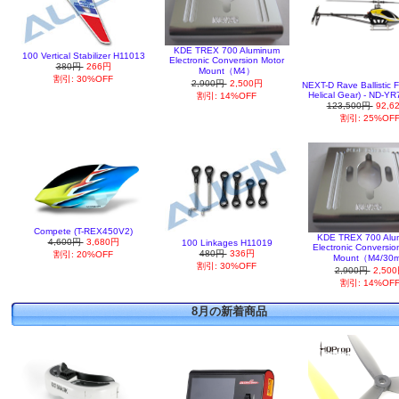
KDE TREX 700 Aluminum
100 Vertical Stabilizer H11013
Electronic Conversion Motor
380円
266円
Mount（M4）
割引: 30%OFF
2,900円
2,500円
NEXT-D Rave Ballistic 
Helical Gear) - ND-Y
割引: 14%OFF
123,500円
92,6
割引: 25%OF
Compete (T-REX450V2)
KDE TREX 700 Alu
4,600円
3,680円
100 Linkages H11019
Electronic Conversio
480円
336円
割引: 20%OFF
Mount（M4/30
割引: 30%OFF
2,900円
2,50
割引: 14%OF
8月の新着商品