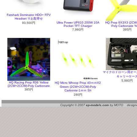
Fatshark Dominator HDO+ FPV
Headset ※お取寄せ
Ultra Power UP610 200W 10A
HQ Prop 6X3X3 (2CW
93,500円
Pocket TFT Charger
Poly Carbonate Ye
7,980円
395円
マイクロドローン用オー
キャリーケー
5,980円
HQ Racing Prop R36 Yellow
HQ Micro Whoop Prop 40ｍｍX2
(2CW+2CCW)-Poly Carbonate
Green (2CW+2CCW)-Poly
385円
Carbonte-1ｍｍ Sh
280円
Copyright © 2007
ep-models.com
by MOTO designed