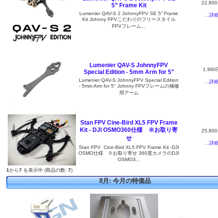
22,80
5” Frame Kit
Lumenier QAV-S 2 JohnnyFPV SE 5” Frame
...詳
Kit Johnny FPVこだわりのフリースタイル
FPVフレーム...
Lumenier QAV-S JohnnyFPV
1,980
Special Edition - 5mm Arm for 5"
Lumenier QAV-S JohnnyFPV Special Edition
...詳
- 5mm Arm for 5" Johnny FPVフレームの補修
用アーム
Stan FPV Cine-Bird XL5 FPV Frame
Kit - DJI OSMO360仕様 ※お取り寄
25,80
せ
...詳
Stan FPV Cine-Bird XL5 FPV Frame Kit -DJI
OSMO仕様 ※お取り寄せ 360度カメラのDJI
OSMO3...
1
から
7
を表示中 (商品の数:
7
)
8月: 今月の特価品