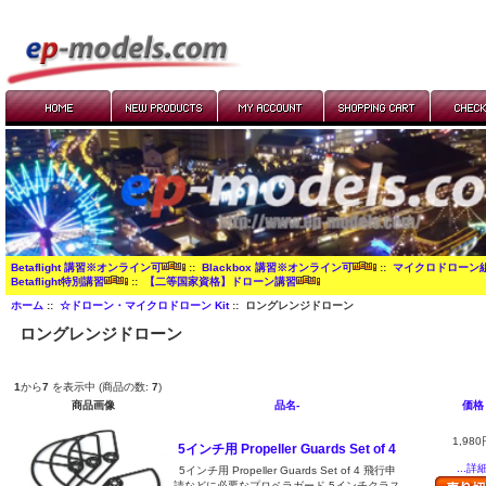
Betaflight 講習※オンライン可
::
Blackbox 講習※オンライン可
::
マイクロドローン
Betaflight特別講習
::
【二等国家資格】ドローン講習
ホーム
::
☆ドローン・マイクロドローン Kit
:: ロングレンジドローン
ロングレンジドローン
1
から
7
を表示中 (商品の数:
7
)
商品画像
品名-
価格
1,980
5インチ用 Propeller Guards Set of 4
...詳
5インチ用 Propeller Guards Set of 4 飛行申
請などに必要なプロペラガード 5インチクラス