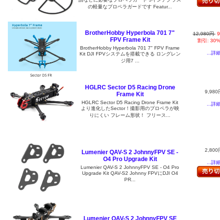
の軽量なプロペラガードです Featur...
BrotherHobby Hyperbola 701 7"
12,980円
9
FPV Frame Kit
割引: 30
BrotherHobby Hyperbola 701 7" FPV Frame
...詳
Kit DJI FPVシステムを搭載できる ロングレン
ジ用7 ...
HGLRC Sector D5 Racing Drone
9,980
Frame Kit
HGLRC Sector D5 Racing Drone Frame Kit
...詳
より進化したSector！撮影用のプロペラが映
りにくい フレーム形状！ フリース...
2,800
Lumenier QAV-S 2 JohnnyFPV SE -
O4 Pro Upgrade Kit
...詳
Lumenier QAV-S 2 JohnnyFPV SE - O4 Pro
Upgrade Kit QAV-S2 Johnny FPVにDJI O4
PR...
Lumenier QAV-S 2 JohnnyFPV SE