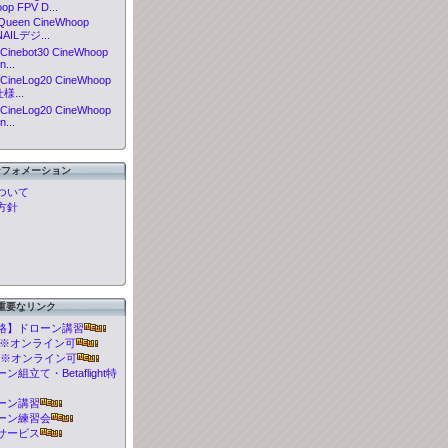
op FPV D...
eQueen CineWhoop
AILデジ...
Cinebot30 CineWhoop
...
CineLog20 CineWhoop
仕様...
CineLog20 CineWhoop
...
ンフォメーション
ついて
方針
重要なリンク
格】ドローン講習
t 講習※オンライン可
 講習※オンライン可
組立て・Betaflight特
ーン講習
ーン練習会
サービス