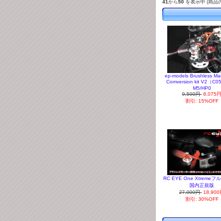
41
から
50
を表示中 (商品
ep-models Brushless Ma
Comversion kit V2（C
M5/HP0
9,500円
8,075
割引: 15%OFF
RC EYE One Xtreme
国内正規版
27,000円
18,90
割引: 30%OFF