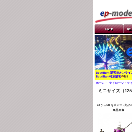
Betaflight 講習※オンラ
Betaflight特別講習
:
ホーム
::
☆ドローン・マイ
ミニサイズ（12
41
から
50
を表示中 (商品
商品画像