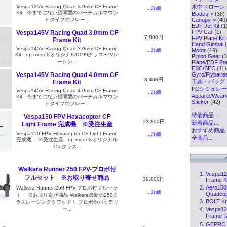
Vespa125V Racing Quad 3.0mm CF Frame
水中ドローン
...詳細
Kit 今までにない超薄型のバーチカルマウン
Blades->
(38)
トタイプのフレー...
Canopy->
(40
EDF Jet Kit
(1
FPV Car
(1)
Vespa145V Racing Quad 3.0mm CF
7,800円
FPV Plane Kit
Frame Kit
Hand Gimbal
(
Vespa145V Racing Quad 3.0mm CF Frame
...詳細
Motor
(19)
Kit ep-modelsオリジナルU199クラスFPVレ
Pinion Gear
(3
ーシン...
Plane/EDF Par
ESC/BEC
(11)
Gyro/Flybarl
Vespa145V Racing Quad 4.0mm CF
8,400円
工具・バッグ
Frame Kit
PCシミュレ
Vespa145V Racing Quad 4.0mm CF Frame
...詳細
Apparel/Wear/
Kit 今までにない超薄型のバーチカルマウン
Sticker
(42)
トタイプのフレー...
特価商品 ...
Vespa150 FPV Hexacopter CF
53,800円
新着商品...
Light Frame 完成機 ※受注生産
おすすめ商品..
Vespa150 FPV Hexacopter CF Light Frame
...詳細
全商品...
完成機 ※受注生産 ep-modelsオリジナル
150クラス...
Walkera Runner 250 FPV-プロポ付
Vespa12
フルセット ※お取り寄せ商品
39,800円
Frame K.
Aero150
Walkera Runner 250 FPV-プロポ付フルセッ
...詳細
Quadcopt
ト ※お取り寄せ商品 Walkera最新の250ク
BOLT Kr
ラスレーシングクワッド！ プロポやバッテリ
Vespa12
ー...
Frame 完
GEPRC 