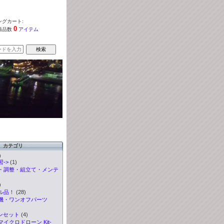
グカート:
0
商品数
アイテム
カテゴリ
)
->
(1)
・調整・組立て・メンテ
)
ル品！
(28)
機・ワンオフパーツ
ンセット
(4)
イクロドローン Kit
-