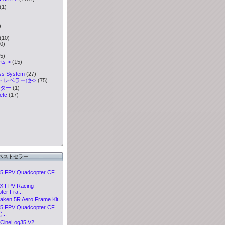
(1)
)
)
(10)
0)
5)
ts->
(15)
ess System
(27)
・レベラー他->
(75)
ーター
(1)
etc
(17)
.
ベストセラー
5 FPV Quadcopter CF
..
X FPV Racing
er Fra...
aken 5R Aero Frame Kit
5 FPV Quadcopter CF
...
CineLog35 V2