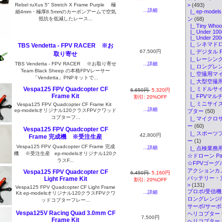
Rebel ruXus 5" Stretch X Frame Purple 極
>
(493)
...詳細
|_ ep-mod
細4mm・極厚8.5mmのカーボンアームで空気
抵抗を低減したレース...
ン
(68)
|_ Tiny Whoo
|_ Under 100
|_ Under 200
|_ シネマド
TBS Vendetta - FPV RACER ※お
67,500円
|_ デジタル 
取り寄せ
|_ レーシン
...詳細
TBS Vendetta - FPV RACER ※お取り寄せ
|_ ロングレ
Team Black Sheep の本格FPVレーサー
|_ 空撮用マ
「Vendetta」PNPキットで...
|_ 大型空撮
|_ ミドル
Vespa125 FPV Quadcopter CF
6,650円
5,320円
Frame Kit
|_ FPVマ
割引: 20%OFF
|_ ミニサイ
Vespa125 FPV Quadcopter CF Frame Kit
...詳細
ep-modelsオリジナル120クラスFPVクワッド
プター
(50)
コプターフ...
|_ マイク
ー
(60)
Vespa125 FPV Quadcopter CF
|_ スポー
42,800円
Frame 完成機 ※受注生産
ー
(1)
Vespa125 FPV Quadcopter CF Frame 完成
...詳細
|_ 点検業
機 ※受注生産 ep-modelsオリジナル120ク
☆ドローン Par
ラスF...
☆FPVゴーグル・
アクションカメ
Vespa125 FPV Quadcopter CF
6,450円
5,160円
バッテリー・
Light Frame Kit
割引: 20%OFF
>
(131)
Vespa125 FPV Quadcopter CF Light Frame
プロポ/受信機
...詳細
Kit ep-modelsオリジナル120クラスFPVクワ
ロングレンジ/ELR
ッドコプターフレー...
サーボ/サー
Vespa125V Racing Quad 3.0mm CF
ヘリコプター K
7,500円
Frame Kit
ヘリコプター Pa