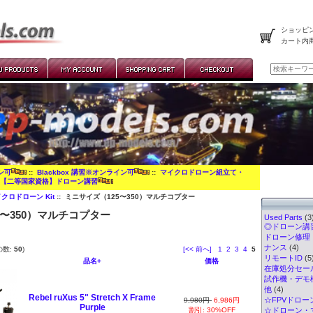
ショッピン
カート内
イン可
::
Blackbox 講習※オンライン可
::
マイクロドローン組立て・
:
【二等国家資格】ドローン講習
クロドローン Kit
:: ミニサイズ（125〜350）マルチコプター
5〜350）マルチコプター
Used Parts
(3
◎ドローン講習
ドローン修理
ナンス
(4)
の数:
50
)
[<< 前へ]
1
2
3
4
5
リモートID
(5
品名+
価格
在庫処分セー
試作機・デモ
他
(4)
Rebel ruXus 5" Stretch X Frame
☆FPVドロー
9,980円
6,986円
Purple
割引: 30%OFF
☆ドローン・マ