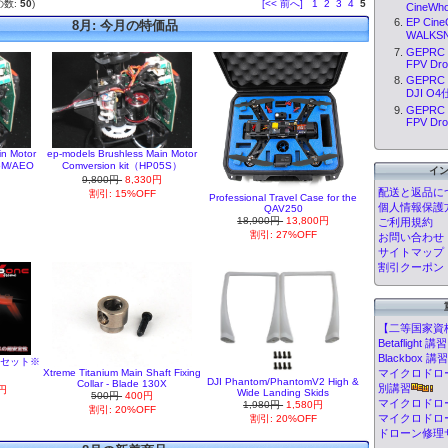
の数:
50
)
[<< 前へ]
1
2
3
4
5
CineWho
EP Cin
8月: 今月の特価品
WALKSN
GEPRC 
FPV Dron
GEPRC 
DJI O4
GEPRC 
FPV Dron
in Motor
ep-models Brushless Main Motor
05M/AEO
Comversion kit（HP05S）
イ
9,800円
8,330円
円
配送と返品に
割引: 15%OFF
Professional Travel Case for the
個人情報保護
QAV250
18,900円
13,800円
ご利用規約
割引: 27%OFF
お問い合わせ
サイトマップ
割引クーポン
【二等国家資
Betafligh
Blackbox
フルセット※
Xtreme Titanium Main Shaft Fixing
マイクロドローン
DJI Phantom/PhantomV2 High &
Collar - Blade 130X
別講習
0円
Wide Landing Skids
500円
400円
マイクロドロ
1,980円
1,580円
割引: 20%OFF
マイクロドロ
割引: 20%OFF
ドローン修理