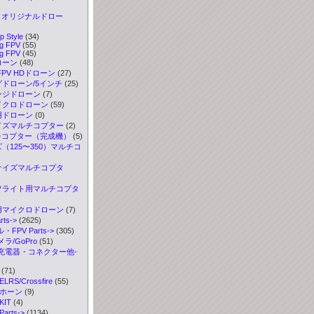
els オリジナルドロー
p Style
(34)
g FPV
(55)
g FPV
(45)
ローン
(48)
FPV HDドローン
(27)
グドローン/5インチ
(25)
ンジドローン
(7)
イクロドローン
(59)
用ドローン
(0)
サイズマルチコプター
(2)
ルチコプター（完成機）
(5)
ズ（125〜350）マルチコ
ロサイズマルチコプタ
ツフライト用マルチコプタ
務用マイクロドローン
(7)
ts->
(2625)
FPV Parts->
(305)
ラ/GoPro
(51)
充電器・コネクター他-
(71)
S/Crossfire
(55)
ボホーン
(9)
IT
(4)
rts->
(1134)