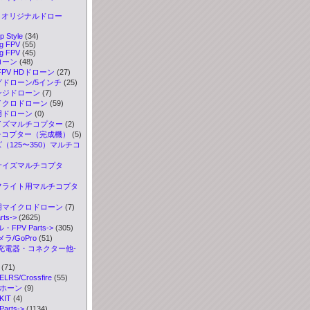
els オリジナルドロー
p Style
(34)
g FPV
(55)
g FPV
(45)
ローン
(48)
FPV HDドローン
(27)
グドローン/5インチ
(25)
ンジドローン
(7)
イクロドローン
(59)
用ドローン
(0)
サイズマルチコプター
(2)
ルチコプター（完成機）
(5)
ズ（125〜350）マルチコ
ロサイズマルチコプタ
ツフライト用マルチコプタ
務用マイクロドローン
(7)
ts->
(2625)
FPV Parts->
(305)
ラ/GoPro
(51)
充電器・コネクター他-
(71)
S/Crossfire
(55)
ボホーン
(9)
IT
(4)
rts->
(1134)