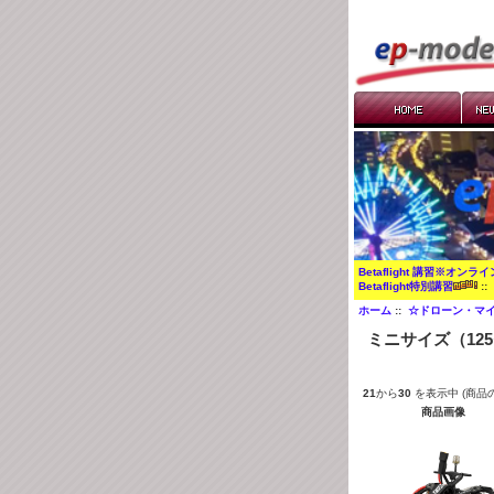
Betaflight 講習※オンラ
Betaflight特別講習
:
ホーム
::
☆ドローン・マイ
ミニサイズ（12
21
から
30
を表示中 (商品
商品画像