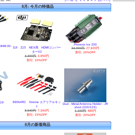
8月: 今月の特価品
Phoenix Ice 200
HM-30-
DJI Z15 NEX用 HDMIコンバー
34,900円
27,920円
ターV2
割引: 20%OFF
円
4,400円
3,950円
割引: 10%OFF
89064RC Xtreme エアリアルキッ
019
Duzi - Metal Antenna Holder - JR
ト
short (10X/12X)
8,640円
7,344円
1,100円
880円
割引: 15%OFF
割引: 20%OFF
8月の新着商品