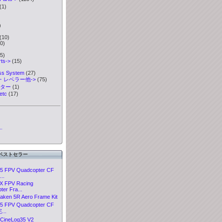
(1)
)
)
(10)
0)
5)
ts->
(15)
ess System
(27)
・レベラー他->
(75)
ーター
(1)
etc
(17)
.
ベストセラー
5 FPV Quadcopter CF
..
X FPV Racing
er Fra...
aken 5R Aero Frame Kit
5 FPV Quadcopter CF
...
CineLog35 V2