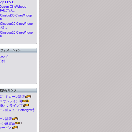
op FPV D...
eQueen CineWhoop
AILデジ...
Cinebot30 CineWhoop
...
CineLog20 CineWhoop
仕様...
CineLog20 CineWhoop
...
ンフォメーション
ついて
方針
重要なリンク
格】ドローン講習
t 講習※オンライン可
 講習※オンライン可
組立て・Betaflight特
ーン講習
ーン練習会
サービス