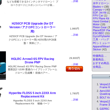
...詳細
などを搭載できる3インチシネマドローン！ プ
水中ドローン
ロペラガードにスポンジバンパーが装...
Blades->
(38)
Canopy->
(40
EDF Jet Kit
(1
FPV Car
(1)
FPV Plane Kit
Hand Gimbal
(
H250CF PCB Upgrade (for DT
Motor
(19)
Version / アクロFCコントローラー
Pinion Gear
(3
1,980円
Plane/EDF Par
用)
ESC/BEC
(11)
...詳細
Gyro/Flybarl
H250CF PCB Upgrade (for DT Version / ア
工具・バッグ
クロFCコントローラー用) H250用のPCB基
PCシミュレ
盤！ 簡単にフ...
Apparel/Wear/
Sticker
(42)
特価商品 ...
29,800円
HGLRC Arrow3 6S FPV Racing
新着商品...
Drone PNP
おすすめ商品..
...詳細
HGLRC Arrow3 4S FPV Racing Drone PNP
全商品...
最新設計 U199 最速のハイブリッドフレーム
ドローン完成機！ 前後のアー...
Vespa12
Frame K.
Aero150
Hyperlite FLOSS 5 inch 22XX Arm
1,780円
Quadcopt
Replacement Kit
BOLT Kr
...詳細
Hyperlite FLOSS 5 inch 22XX Arm
Vespa12
Replacement Kit 補修パーツ
Frame 完
GEPRC 