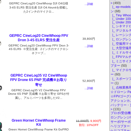
>
(493)
GEPRC CineLog20 CineWhoop DJI O4仕様
...詳細
|_ ep-mod
3-4S ELRS 受注生産 DJI O4 Airunitを搭載し
ン
(68)
た2インチのマイクロ...
|_ Tiny Whoo
|_ Under 100
|_ Under 200
|_ シネマド
|_ デジタル 
|_ レーシン
GEPRC CineLog20 CineWhoop FPV
39,800円
|_ ロングレ
Dron 3-4S ELRS 受注生産
|_ 空撮用マ
GEPRC CineLog20 CineWhoop FPV Dron 3-
...詳細
|_ 大型空撮
4S ELRS ※受注生産 2インチのマイクロシ
|_ ミドル
ネフープ...
|_ FPVマ
|_ ミニサイ
プター
(50)
|_ マイク
ー
(60)
GEPRC CineLog35 V2 CineWhoop
|_ スポー
FPV Drone 6S PNP 完成機※お取り
52,800円
ー
(1)
寄せ
|_ 点検業
...詳細
GEPRC CineLog35 V2 CineWhoop FPV
☆ドローン Par
Drone 6S PNP 完成機 ※お取り寄せ GPSが付
☆FPVゴーグル・
属し、アルミパーツを多用したV2...
アクションカメ
バッテリー・
>
(131)
プロポ/受信機
ロングレンジ/ELR
Green Hornet CineWhoop Frame
11,000円
9,900円
サーボ/サー
Kit
割引: 10%OFF
ヘリコプター K
Green Hornet CineWhoop Frame Kit GoPRO
ヘリコプター Pa