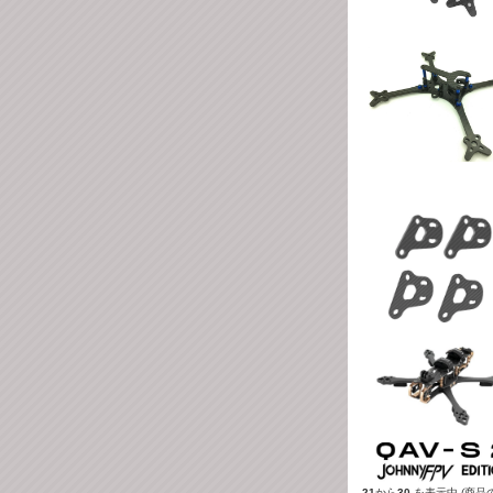
21
から
30
を表示中 (商品