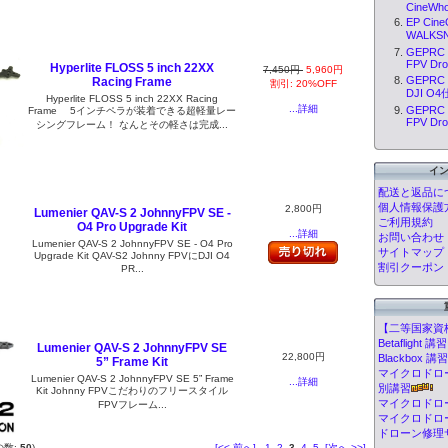
CineWho
EP Cin
WALKSN
GEPRC 
FPV Dron
Hyperlite FLOSS 5 inch 22XX
7,450円
5,960円
GEPRC 
Racing Frame
割引: 20%OFF
DJI O4
Hyperlite FLOSS 5 inch 22XX Racing
...詳細
GEPRC 
Frame 5インチペラが装着できる超軽量レー
FPV Dron
シングフレーム！ なんとその軽さは完成...
イ
配送と返品に
個人情報保護
2,800円
Lumenier QAV-S 2 JohnnyFPV SE -
ご利用規約
O4 Pro Upgrade Kit
...詳細
お問い合わせ
Lumenier QAV-S 2 JohnnyFPV SE - O4 Pro
サイトマップ
Upgrade Kit QAV-S2 Johnny FPVにDJI O4
割引クーポン
PR...
【二等国家資
Betafligh
Lumenier QAV-S 2 JohnnyFPV SE
22,800円
Blackbox
5” Frame Kit
マイクロドローン
Lumenier QAV-S 2 JohnnyFPV SE 5” Frame
...詳細
別講習
Kit Johnny FPVこだわりのフリースタイル
マイクロドロ
FPVフレーム...
マイクロドロ
ドローン修理
の数:
50
)
[<< 前へ]
1
2
3
4
5
[次へ >>]