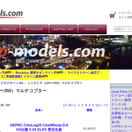
ショッピン
カート内
イン可
::
Blackbox 講習※オンライン可
::
マイクロドローン組立て・
:
【二等国家資格】ドローン講習
クロドローン Kit
:: ミニサイズ（125〜350）マルチコプター
5〜350）マルチコプター
Used Parts
(3
◎ドローン講習
ドローン修理
ナンス
(4)
の数:
50
)
[<< 前へ]
1
2
3
4
5
[次へ >>]
リモートID
(5
品名+
価格
在庫処分セー
試作機・デモ
他
(4)
GEPRC CineLog20 CineWhoop DJI
☆FPVドロー
63,800円
O4仕様 3-4S ELRS 受注生産
☆ドローン・マ