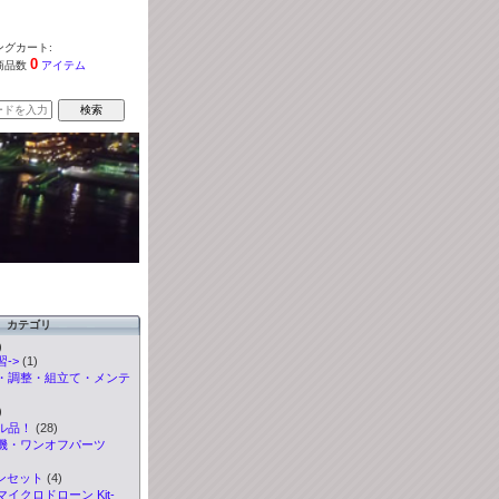
グカート:
0
商品数
アイテム
カテゴリ
)
->
(1)
・調整・組立て・メンテ
)
ル品！
(28)
機・ワンオフパーツ
ンセット
(4)
イクロドローン Kit
-