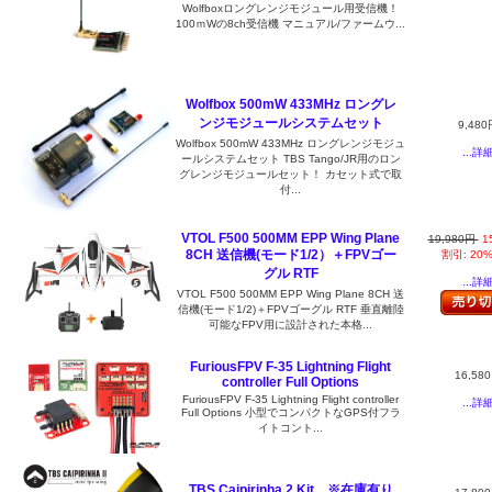
Wolfboxロングレンジモジュール用受信機！
100ｍWの8ch受信機 マニュアル/ファームウ...
Wolfbox 500mW 433MHz ロングレ
ンジモジュールシステムセット
9,480
Wolfbox 500mW 433MHz ロングレンジモジュ
...詳
ールシステムセット TBS Tango/JR用のロン
グレンジモジュールセット！ カセット式で取
付...
VTOL F500 500MM EPP Wing Plane
19,980円
1
8CH 送信機(モード1/2）＋FPVゴー
割引: 20
グル RTF
...詳
VTOL F500 500MM EPP Wing Plane 8CH 送
信機(モード1/2)＋FPVゴーグル RTF 垂直離陸
可能なFPV用に設計された本格...
FuriousFPV F-35 Lightning Flight
16,58
controller Full Options
FuriousFPV F-35 Lightning Flight controller
...詳
Full Options 小型でコンパクトなGPS付フラ
イトコント...
TBS Caipirinha 2 Kit ※在庫有り