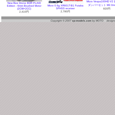
Micro Vespa100HD 
New Bee Drone BDR PLAID
ダンパーセット M2.0m
Micro 0.6g XR601T-B1 Futaba
Edition - 6mm Brushed Motor
SFHSS receiver
(2CW+2CC)
920円
2,780円
2,410円
Copyright © 2007
ep-models.com
by MOTO designed