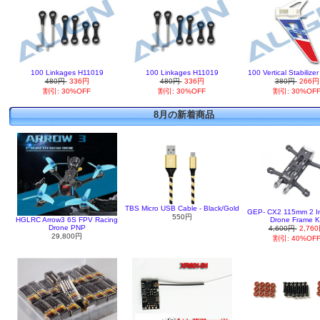
100 Linkages H11019
100 Linkages H11019
100 Vertical Stabilize
480円
336円
480円
336円
380円
266円
割引: 30%OFF
割引: 30%OFF
割引: 30%OF
8月の新着商品
TBS Micro USB Cable - Black/Gold
GEP- CX2 115mm 2 I
550円
HGLRC Arrow3 6S FPV Racing
Drone Frame K
Drone PNP
4,600円
2,76
29,800円
割引: 40%OF