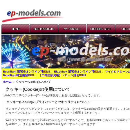
Betaflight 講習※オンライン可
::
Blackbox 講習※オンライン可
::
マイクロドローン
Betaflight特別講習
::
【二等国家資格】ドローン講習
ホーム
:: クッキー(Cookie)について
クッキー(Cookie)の使用について
Webブラウザのクッキー(Cookie)が未設定、あるいは無効となっています。
クッキー(Cookie)のプライバシーとセキュリティについて
当ショップでショッピングをしてただくためには、クッキー(Cookie)の設定が必要です。これ
ショッピングにおいてプライバシーとセキュリティを保護するためです。
Webブラウザのクッキー(Cookie)の設定をオンにすることで、お客様のPCと当ショップ間のデ
を確実にし、またお客様の個人情報の漏洩を防止することができます。