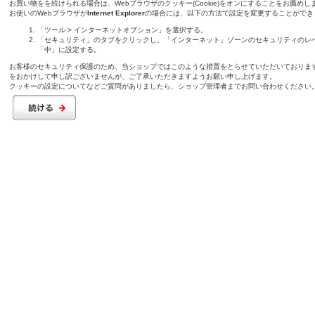
お買い物をを続けられる場合は、Webブラウザのクッキー(Cookie)をオンにすることをお薦めし
お使いのWebブラウザが
Internet Explorer
の場合には、以下の方法で設定を変更することができ
「ツール > インターネットオプション」を選択する。
「セキュリティ」のタブをクリックし、「インターネット」ゾーンのセキュリティのレ
「中」に設定する。
お客様のセキュリティ保護のため、当ショップではこのような措置をとらせていただいておりま
をおかけして申し訳ございませんが、ご了承いただきますようお願い申し上げます。
クッキーの設定についてなどご質問がありましたら、ショップ管理者までお問い合わせください