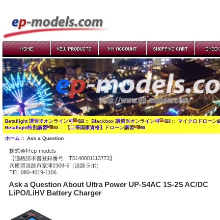
Betaflight 講習※オンライン可
::
Blackbox 講習※オンライン可
::
マイクロドローン
Betaflight特別講習
::
【二等国家資格】ドローン講習
ホーム
:: Ask a Question
株式会社ep-models
【適格請求書登録番号 T5140001113773】
兵庫県淡路市室津2308-5（淡路ラボ）
TEL 080-4019-1106
Ask a Question About Ultra Power UP-S4AC 1S-2S AC/DC
LiPO/LiHV Battery Charger