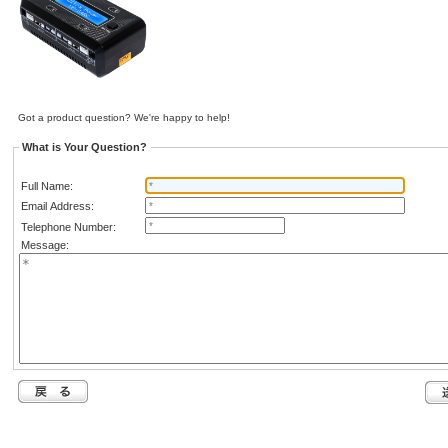
Got a product question? We're happy to help!
What is Your Question?
Full Name:
Email Address:
Telephone Number:
Message: