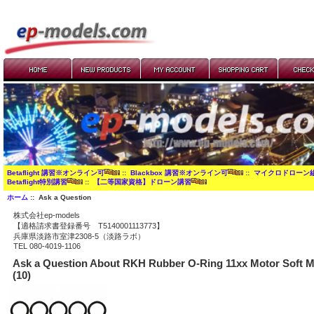
Betaflight 講習※オンライン可
::
Blackbox 講習※オンライン可
::
マイクロドローン
Betaflight特別講習
::
【二等国家資格】ドローン講習
ホーム
:: Ask a Question
株式会社ep-models
【適格請求書登録番号 T5140001113773】
兵庫県淡路市室津2308-5（淡路ラボ）
TEL 080-4019-1106
Ask a Question About RKH Rubber O-Ring 11xx Motor Soft 
(10)