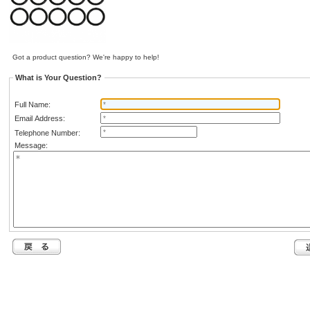
Got a product question? We're happy to help!
What is Your Question?
Full Name:
Email Address:
Telephone Number:
Message: