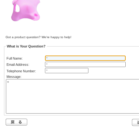
Got a product question? We're happy to help!
What is Your Question?
Full Name:
Email Address:
Telephone Number:
Message: