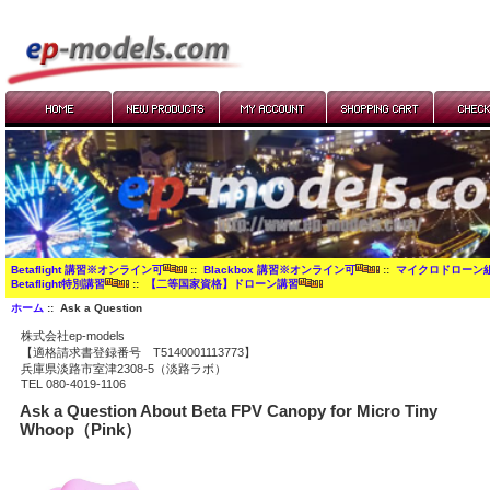
Betaflight 講習※オンライン可
::
Blackbox 講習※オンライン可
::
マイクロドローン
Betaflight特別講習
::
【二等国家資格】ドローン講習
ホーム
:: Ask a Question
株式会社ep-models
【適格請求書登録番号 T5140001113773】
兵庫県淡路市室津2308-5（淡路ラボ）
TEL 080-4019-1106
Ask a Question About Beta FPV Canopy for Micro Tiny
Whoop（Pink）